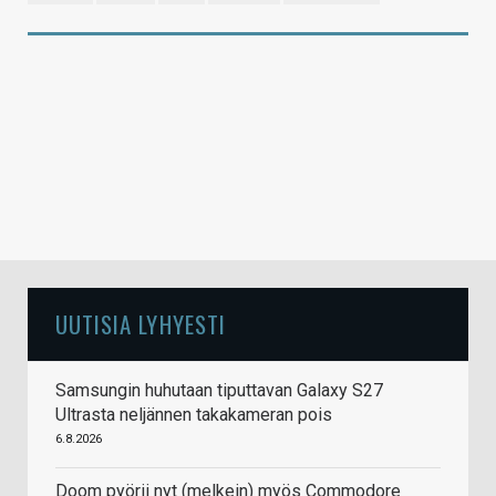
UUTISIA LYHYESTI
Samsungin huhutaan tiputtavan Galaxy S27
Ultrasta neljännen takakameran pois
6.8.2026
Doom pyörii nyt (melkein) myös Commodore