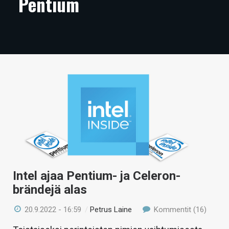
Pentium
ARTIKKELIT
VIDEOT
TECHBBS
TIETOA
HINTA.FI
KAUPPA
VAIHDA TEEMA
Intel ajaa Pentium- ja Celeron-
brändejä alas
HAKU
20.9.2022 - 16:59
/
Petrus Laine
Kommentit (16)