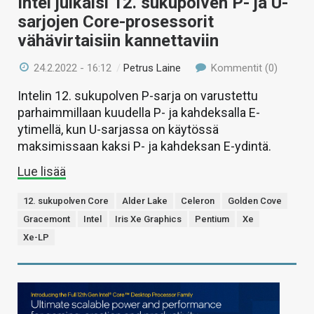
Intel julkaisi 12. sukupolven P- ja U-
sarjojen Core-prosessorit
vähävirtaisiin kannettaviin
24.2.2022 - 16:12
/
Petrus Laine
Kommentit (0)
Intelin 12. sukupolven P-sarja on varustettu
parhaimmillaan kuudella P- ja kahdeksalla E-
ytimellä, kun U-sarjassa on käytössä
maksimissaan kaksi P- ja kahdeksan E-ydintä.
Lue lisää
12. sukupolven Core
Alder Lake
Celeron
Golden Cove
Gracemont
Intel
Iris Xe Graphics
Pentium
Xe
Xe-LP