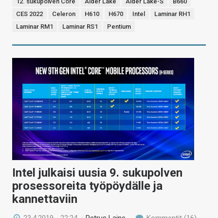
12. sukupolven Core
Alder Lake
Alder Lake-S
B660
CES 2022
Celeron
H610
H670
Intel
Laminar RH1
Laminar RM1
Laminar RS1
Pentium
Intel julkaisi uusia 9. sukupolven
prosessoreita työpöydälle ja
kannettaviin
23.4.2019 - 22:24
/
Petrus Laine
Kommentit (16)