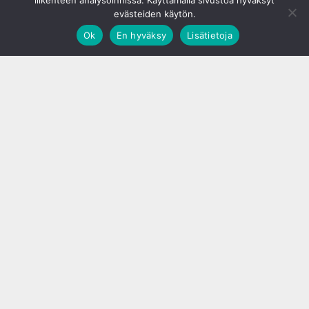
liikenteen analysoinnissa. Käyttämällä sivustoa hyväksyt
evästeiden käytön.
Ok
En hyväksy
Lisätietoja
;