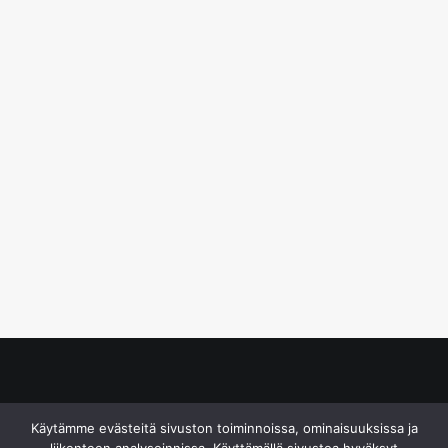
© S&J Media Oy
Käytämme evästeitä sivuston toiminnoissa, ominaisuuksissa ja