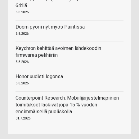
64:llä
6.8.2026
Doom pyörii nyt myös Paintissa
6.8.2026
Keychron kehittää avoimen lähdekoodin
firmwarea pelihiiriin
5.8.2026
Honor uudisti logonsa
5.8.2026
Counterpoint Research: Mobiilijärjestelmäpiirien
toimitukset laskivat jopa 15 % vuoden
ensimmäisellä puoliskolla
31.7.2026