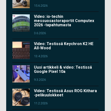
15.6.2026
Video: io-techin
messuosastoraportit Computex
2026 -tapahtumasta
3.6.2026
Video: Testissä Keychron K2 HE
All-Wood
13.4.2026
Uusi artikkeli & video: Testissä
Google Pixel 10a
9.3.2026
Video: Testissä Asus ROG Kithara
-pelikuulokkeet
11.2.2026