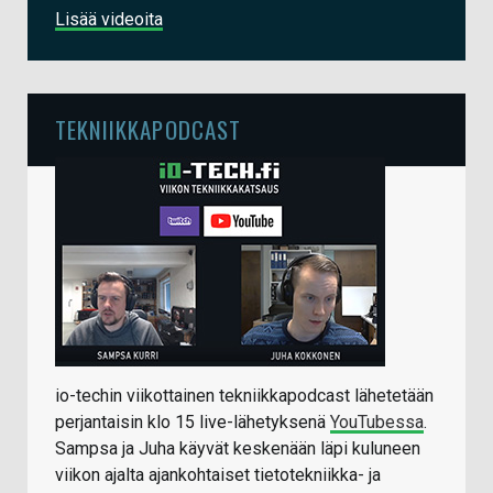
Lisää videoita
TEKNIIKKAPODCAST
io-techin viikottainen tekniikkapodcast lähetetään
perjantaisin klo 15 live-lähetyksenä
YouTubessa
.
Sampsa ja Juha käyvät keskenään läpi kuluneen
viikon ajalta ajankohtaiset tietotekniikka- ja