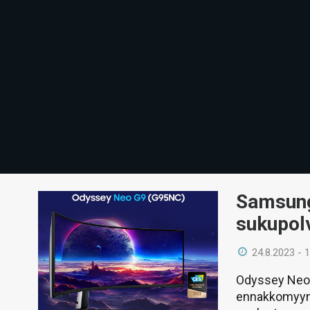
Samsung 
sukupolv
24.8.2023 - 
Odyssey Neo G
ennakkomyynt