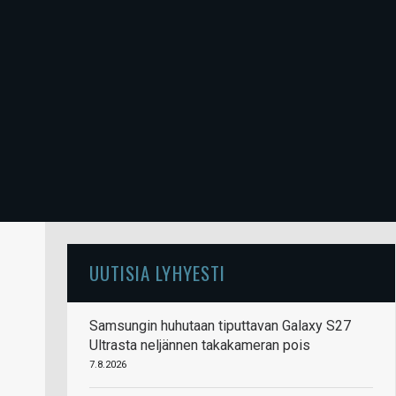
UUTISIA LYHYESTI
Samsungin huhutaan tiputtavan Galaxy S27
Ultrasta neljännen takakameran pois
7.8.2026