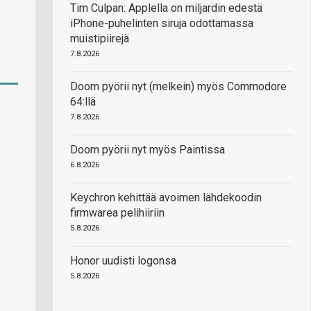
Tim Culpan: Applella on miljardin edestä
iPhone-puhelinten siruja odottamassa
muistipiirejä
7.8.2026
Doom pyörii nyt (melkein) myös Commodore
64:llä
7.8.2026
Doom pyörii nyt myös Paintissa
6.8.2026
Keychron kehittää avoimen lähdekoodin
firmwarea pelihiiriin
5.8.2026
Honor uudisti logonsa
5.8.2026