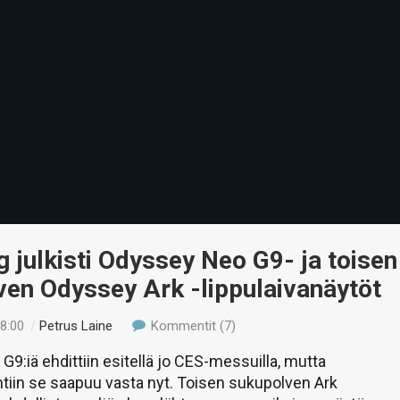
julkisti Odyssey Neo G9- ja toisen
en Odyssey Ark -lippulaivanäytöt
18:00
/
Petrus Laine
Kommentit (7)
9:iä ehdittiin esitellä jo CES-messuilla, mutta
iin se saapuu vasta nyt. Toisen sukupolven Ark