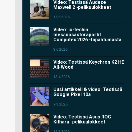
Video: Testissä Audeze
Maxwell 2 -pelikuulokkeet
15.6.2026
Video: io-techin
messuosastoraportit
Computex 2026 -tapahtumasta
3.6.2026
Video: Testissä Keychron K2 HE
All-Wood
13.4.2026
Uusi artikkeli & video: Testissä
Google Pixel 10a
9.3.2026
Video: Testissä Asus ROG
Kithara -pelikuulokkeet
11.2.2026