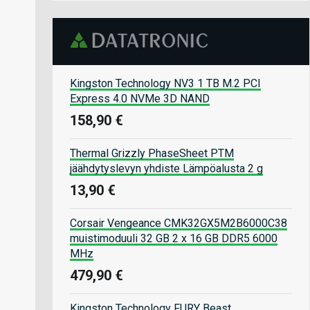
Kingston Technology NV3 1 TB M.2 PCI
Express 4.0 NVMe 3D NAND
158,90 €
Thermal Grizzly PhaseSheet PTM
jäähdytyslevyn yhdiste Lämpöalusta 2 g
13,90 €
Corsair Vengeance CMK32GX5M2B6000C38
muistimoduuli 32 GB 2 x 16 GB DDR5 6000
MHz
479,90 €
Kingston Technology FURY Beast