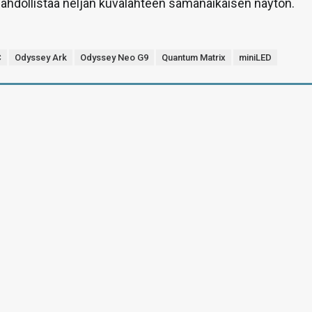
ahdollistaa neljän kuvalähteen samanaikaisen näytön.
C
Odyssey Ark
Odyssey Neo G9
Quantum Matrix
miniLED