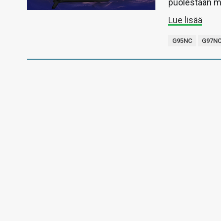
puolestaan m
Lue lisää
G95NC
G97N