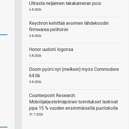
Ultrasta neljännen takakameran pois
6.8.2026
Keychron kehittää avoimen lähdekoodin
firmwarea pelihiiriin
5.8.2026
Honor uudisti logonsa
5.8.2026
Doom pyörii nyt (melkein) myös Commodore
64:llä
3.8.2026
Counterpoint Research:
Mobiilijärjestelmäpiirien toimitukset laskivat
jopa 15 % vuoden ensimmäisellä puoliskolla
31.7.2026