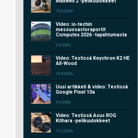
Maxwell 2 -pelikuulokkeet
15.6.2026
Video: io-techin
messuosastoraportit
Computex 2026 -tapahtumasta
3.6.2026
Video: Testissä Keychron K2 HE
All-Wood
13.4.2026
Uusi artikkeli & video: Testissä
Google Pixel 10a
9.3.2026
Video: Testissä Asus ROG
Kithara -pelikuulokkeet
11.2.2026