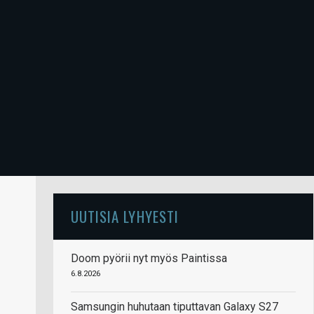
UUTISIA LYHYESTI
Doom pyörii nyt myös Paintissa
6.8.2026
Samsungin huhutaan tiputtavan Galaxy S27