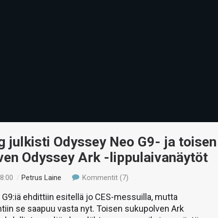
julkisti Odyssey Neo G9- ja toisen
en Odyssey Ark -lippulaivanäytöt
18:00
/
Petrus Laine
Kommentit (7)
9:iä ehdittiin esitellä jo CES-messuilla, mutta
iin se saapuu vasta nyt. Toisen sukupolven Ark