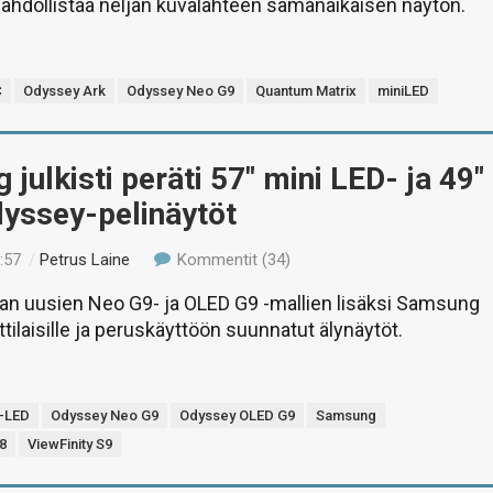
ahdollistaa neljän kuvalähteen samanaikaisen näytön.
C
Odyssey Ark
Odyssey Neo G9
Quantum Matrix
miniLED
julkisti peräti 57″ mini LED- ja 49″
yssey-pelinäytöt
:57
/
Petrus Laine
Kommentit (34)
an uusien Neo G9- ja OLED G9 -mallien lisäksi Samsung
tilaisille ja peruskäyttöön suunnatut älynäytöt.
i-LED
Odyssey Neo G9
Odyssey OLED G9
Samsung
8
ViewFinity S9