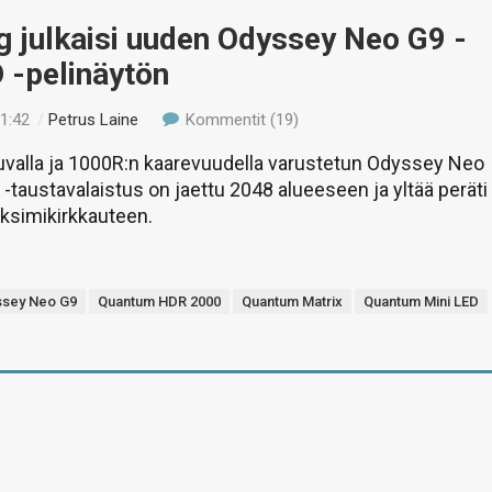
 julkaisi uuden Odyssey Neo G9 -
 -pelinäytön
21:42
/
Petrus Laine
Kommentit (19)
 kuvalla ja 1000R:n kaarevuudella varustetun Odyssey Neo
 -taustavalaistus on jaettu 2048 alueeseen ja yltää peräti
ksimikirkkauteen.
ssey Neo G9
Quantum HDR 2000
Quantum Matrix
Quantum Mini LED