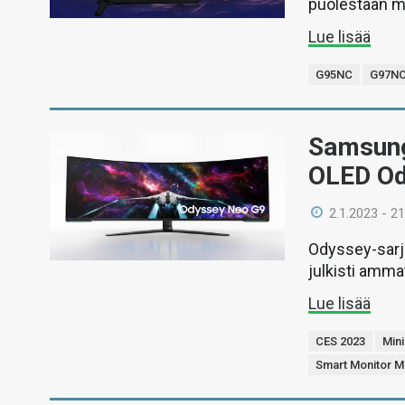
puolestaan m
Lue lisää
G95NC
G97N
Samsung 
OLED Od
2.1.2023 - 21
Odyssey-sarj
julkisti ammat
Lue lisää
CES 2023
Min
Smart Monitor M