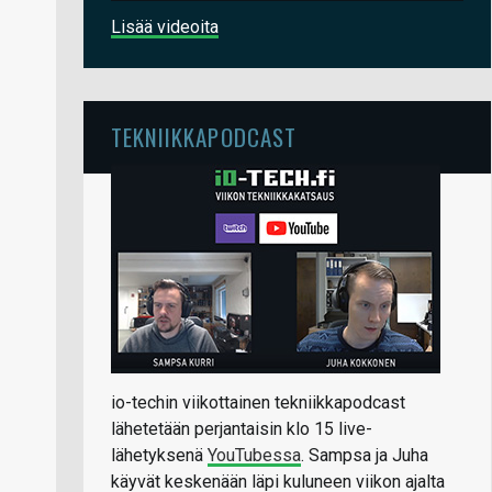
Lisää videoita
TEKNIIKKAPODCAST
io-techin viikottainen tekniikkapodcast
lähetetään perjantaisin klo 15 live-
lähetyksenä
YouTubessa
. Sampsa ja Juha
käyvät keskenään läpi kuluneen viikon ajalta