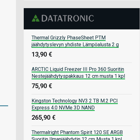
Thermal Grizzly PhaseSheet PTM
jäähdytyslevyn yhdiste Lämpöalusta 2 g
13,90 €
ARCTIC Liquid Freezer III Pro 360 Suoritin
Nestejäähdytyspakkaus 12 cm musta 1 kpl
75,90 €
Kingston Technology NV3 2 TB M.2 PCI
Express 4.0 NVMe 3D NAND
265,90 €
Thermalright Phantom Spirit 120 SE ARGB
Suoritin Ilmanjäähdytin 12 cm Musta 1 kpl