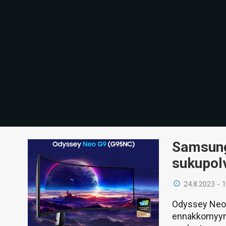
Samsung 
sukupolv
24.8.2023 - 
Odyssey Neo G
ennakkomyynt