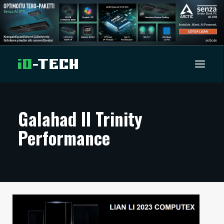
UUTISET
Galahad II Trinity
Performance
ARTIKKELIT
VIDEOT
TECHBBS
TIETOA
HINTA.FI