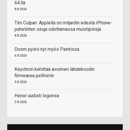
64:llä
8.8.2026
Tim Culpan: Applella on miljardin edestä iPhone-
puhelinten siruja odottamassa muistipiirejä
8.8.2026
Doom pyörii nyt myös Paintissa
6.8.2026
Keychron kehittää avoimen lähdekoodin
firmwarea pelihiiriin
5.8.2026
Honor uudisti logonsa
5.8.2026