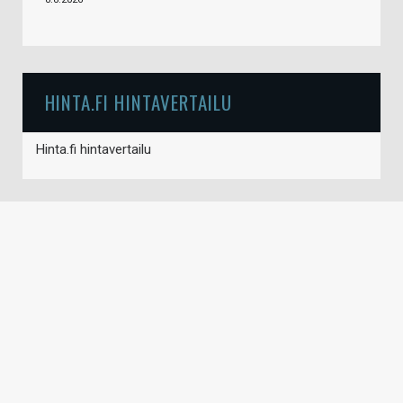
HINTA.FI HINTAVERTAILU
Hinta.fi hintavertailu