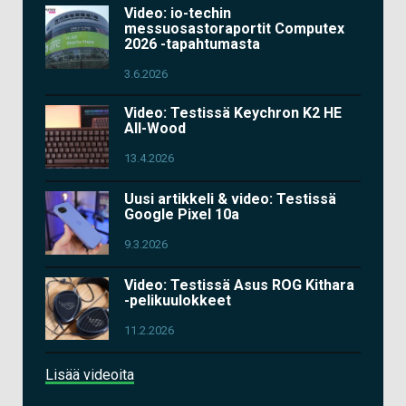
Video: io-techin
messuosastoraportit Computex
2026 -tapahtumasta
3.6.2026
Video: Testissä Keychron K2 HE
All-Wood
13.4.2026
Uusi artikkeli & video: Testissä
Google Pixel 10a
9.3.2026
Video: Testissä Asus ROG Kithara
-pelikuulokkeet
11.2.2026
Lisää videoita