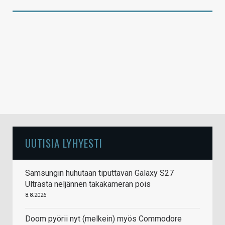
UUTISIA LYHYESTI
Samsungin huhutaan tiputtavan Galaxy S27
Ultrasta neljännen takakameran pois
8.8.2026
Doom pyörii nyt (melkein) myös Commodore