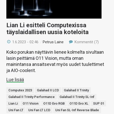
KAUPPA
VAIHDA TEEMA
Lian Li esitteli Computexissa
täyslaidallisen uusia koteloita
1.6.2023 - 02:46
/
Petrus Laine
Kommentit (7)
HAKU
Koko porukan näyttävin lienee kolmelta sivultaan
lasin peittämä O11 Vision, mutta oman
mainintansa ansaitsevat myös uudet tuulettimet
ja AIO-coolerit.
Lue lisää
Computex 2023
Galahad II LCD
Galahad II Trinity
Galahad II Trinity Performance
Galahad II Trinity SL-Inf
Lian Li
O11 Vision
O11D Evo RGB
O11D Evo XL
SUP 01
Uni Fan LT
Uni Fan LT LCD
Uni Fan SL-Inf Reverse Blade