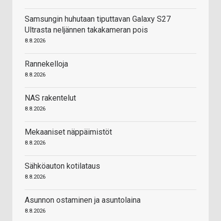
Samsungin huhutaan tiputtavan Galaxy S27
Ultrasta neljännen takakameran pois
8.8.2026
Rannekelloja
8.8.2026
NAS rakentelut
8.8.2026
Mekaaniset näppäimistöt
8.8.2026
Sähköauton kotilataus
8.8.2026
Asunnon ostaminen ja asuntolaina
8.8.2026