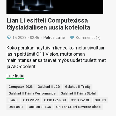
KAUPPA
VAIHDA TEEMA
Lian Li esitteli Computexissa
täyslaidallisen uusia koteloita
1.6.2023 - 02:46
/
Petrus Laine
Kommentit (7)
HAKU
Koko porukan näyttävin lienee kolmelta sivultaan
lasin peittämä O11 Vision, mutta oman
mainintansa ansaitsevat myös uudet tuulettimet
ja AIO-coolerit.
Lue lisää
Computex 2023
Galahad II LCD
Galahad II Trinity
Galahad II Trinity Performance
Galahad II Trinity SL-Inf
Lian Li
O11 Vision
O11D Evo RGB
O11D Evo XL
SUP 01
Uni Fan LT
Uni Fan LT LCD
Uni Fan SL-Inf Reverse Blade