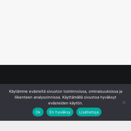
© S&J Media Oy
Käytämme evästeitä sivuston toiminnoissa, ominaisuuksissa ja
liikenteen analysoinnissa. Käyttämällä sivustoa hyväksyt
evästeiden käytön.
Ok
En hyväksy
Lisätietoja
;