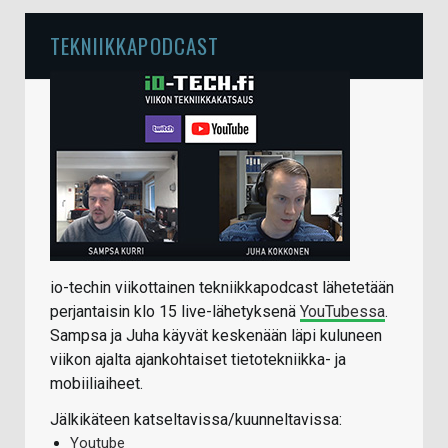
TEKNIIKKAPODCAST
io-techin viikottainen tekniikkapodcast lähetetään
perjantaisin klo 15 live-lähetyksenä
YouTubessa
.
Sampsa ja Juha käyvät keskenään läpi kuluneen
viikon ajalta ajankohtaiset tietotekniikka- ja
mobiiliaiheet.
Jälkikäteen katseltavissa/kuunneltavissa:
Youtube