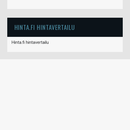
HINTA.FI HINTAVERTAILU
Hinta.fi hintavertailu