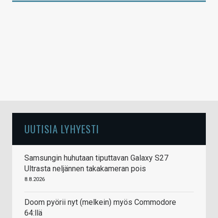
UUTISIA LYHYESTI
Samsungin huhutaan tiputtavan Galaxy S27
Ultrasta neljännen takakameran pois
8.8.2026
Doom pyörii nyt (melkein) myös Commodore
64:llä