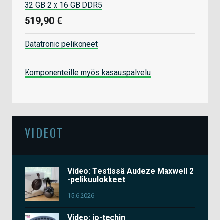
32 GB 2 x 16 GB DDR5
519,90 €
Datatronic pelikoneet
Komponenteille myös kasauspalvelu
VIDEOT
Video: Testissä Audeze Maxwell 2
-pelikuulokkeet
15.6.2026
Video: io-techin