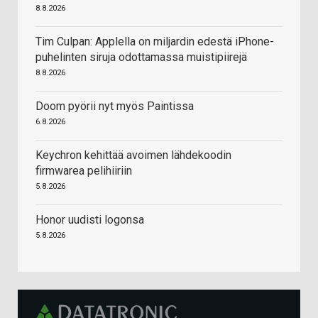
8.8.2026
Tim Culpan: Applella on miljardin edestä iPhone-
puhelinten siruja odottamassa muistipiirejä
8.8.2026
Doom pyörii nyt myös Paintissa
6.8.2026
Keychron kehittää avoimen lähdekoodin
firmwarea pelihiiriin
5.8.2026
Honor uudisti logonsa
5.8.2026