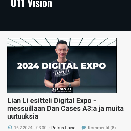
O11 Vision
ARTIKKELIT
VIDEOT
TECHBBS
TIETOA
HINTA.FI
KAUPPA
VAIHDA TEEMA
Lian Li esitteli Digital Expo -
messuillaan Dan Cases A3:a ja muita
HAKU
uutuuksia
16.2.2024 - 03:00
/
Petrus Laine
Kommentit (8)