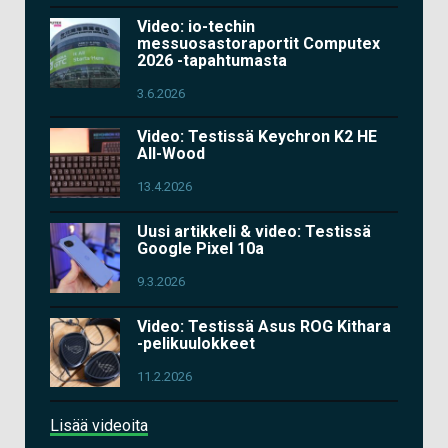
Video: io-techin
messuosastoraportit Computex
2026 -tapahtumasta
3.6.2026
Video: Testissä Keychron K2 HE
All-Wood
13.4.2026
Uusi artikkeli & video: Testissä
Google Pixel 10a
9.3.2026
Video: Testissä Asus ROG Kithara
-pelikuulokkeet
11.2.2026
Lisää videoita