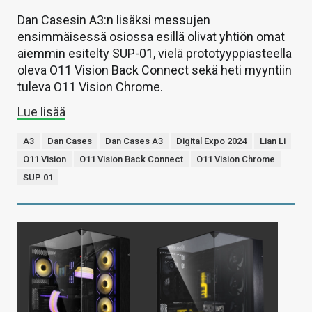
Dan Casesin A3:n lisäksi messujen
ensimmäisessä osiossa esillä olivat yhtiön omat
aiemmin esitelty SUP-01, vielä prototyyppiasteella
oleva O11 Vision Back Connect sekä heti myyntiin
tuleva O11 Vision Chrome.
Lue lisää
A3
Dan Cases
Dan Cases A3
Digital Expo 2024
Lian Li
O11 Vision
O11 Vision Back Connect
O11 Vision Chrome
SUP 01