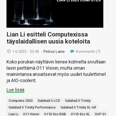
Lian Li esitteli Computexissa
täyslaidallisen uusia koteloita
1.6.2023 - 02:46
/
Petrus Laine
Kommentit (7)
Koko porukan näyttävin lienee kolmelta sivultaan
lasin peittämä O11 Vision, mutta oman
mainintansa ansaitsevat myös uudet tuulettimet
ja AIO-coolerit.
Lue lisää
Computex 2023
Galahad II LCD
Galahad II Trinity
Galahad II Trinity Performance
Galahad II Trinity SL-Inf
Lian Li
O11 Vision
O11D Evo RGB
O11D Evo XL
SUP 01