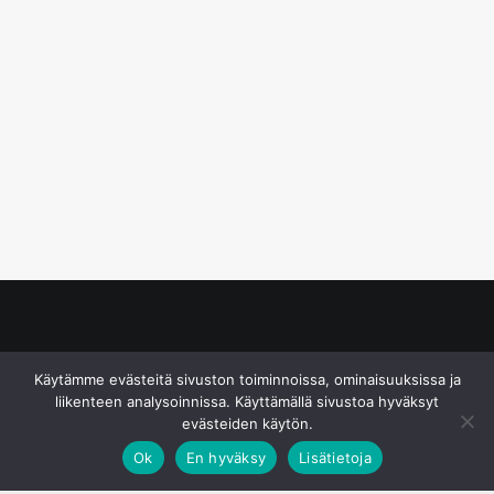
© S&J Media Oy
Käytämme evästeitä sivuston toiminnoissa, ominaisuuksissa ja
liikenteen analysoinnissa. Käyttämällä sivustoa hyväksyt
evästeiden käytön.
Ok
En hyväksy
Lisätietoja