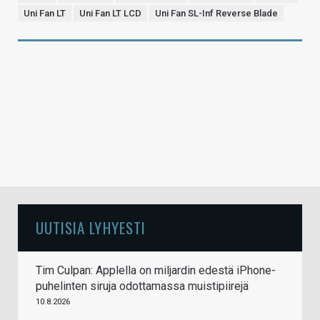
Uni Fan LT
Uni Fan LT LCD
Uni Fan SL-Inf Reverse Blade
UUTISIA LYHYESTI
Tim Culpan: Applella on miljardin edestä iPhone-
puhelinten siruja odottamassa muistipiirejä
10.8.2026