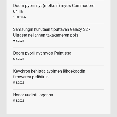
Doom pyörii nyt (melkein) myös Commodore
64:llä
10.8.2026
Samsungin huhutaan tiputtavan Galaxy S27
Ultrasta neljännen takakameran pois
9.8.2026
Doom pyörii nyt myös Paintissa
6.8.2026
Keychron kehittää avoimen lähdekoodin
firmwarea pelihiiriin
5.8.2026
Honor uudisti logonsa
5.8.2026