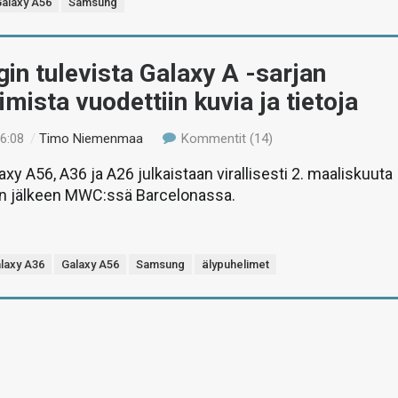
alaxy A56
Samsung
n tulevista Galaxy A -sarjan
imista vuodettiin kuvia ja tietoja
16:08
/
Timo Niemenmaa
Kommentit (14)
y A56, A36 ja A26 julkaistaan virallisesti 2. maaliskuuta
sen jälkeen MWC:ssä Barcelonassa.
laxy A36
Galaxy A56
Samsung
älypuhelimet