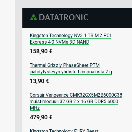
Kingston Technology NV3 1 TB M.2 PCI
Express 4.0 NVMe 3D NAND
158,90 €
Thermal Grizzly PhaseSheet PTM
jäähdytyslevyn yhdiste Lämpöalusta 2 g
13,90 €
Corsair Vengeance CMK32GX5M2B6000C38
muistimoduuli 32 GB 2 x 16 GB DDR5 6000
MHz
479,90 €
Kingston Technology FURY Beast