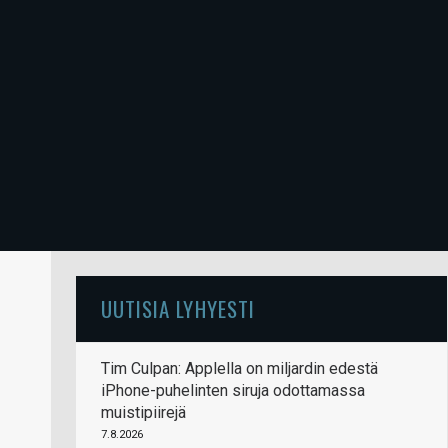
UUTISIA LYHYESTI
Tim Culpan: Applella on miljardin edestä
iPhone-puhelinten siruja odottamassa
muistipiirejä
7.8.2026