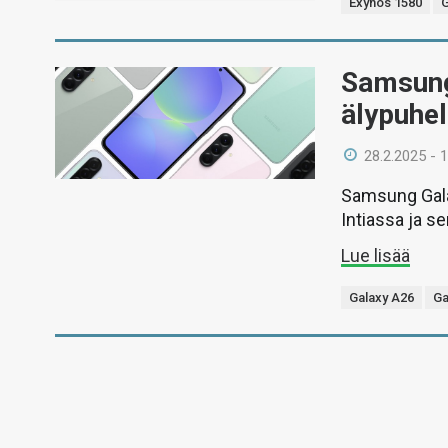
Exynos 1580
G
Samsungi
älypuhel
28.2.2025 - 
Samsung Galax
Intiassa ja 
Lue lisää
Galaxy A26
Ga