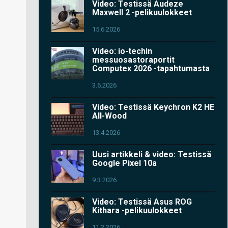
Video: Testissä Audeze
Maxwell 2 -pelikuulokkeet
15.6.2026
Video: io-techin
messuosastoraportit
Computex 2026 -tapahtumasta
3.6.2026
Video: Testissä Keychron K2 HE
All-Wood
13.4.2026
Uusi artikkeli & video: Testissä
Google Pixel 10a
9.3.2026
Video: Testissä Asus ROG
Kithara -pelikuulokkeet
11.2.2026