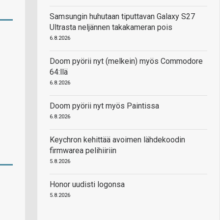
Samsungin huhutaan tiputtavan Galaxy S27
Ultrasta neljännen takakameran pois
6.8.2026
Doom pyörii nyt (melkein) myös Commodore
64:llä
6.8.2026
Doom pyörii nyt myös Paintissa
6.8.2026
Keychron kehittää avoimen lähdekoodin
firmwarea pelihiiriin
5.8.2026
Honor uudisti logonsa
5.8.2026