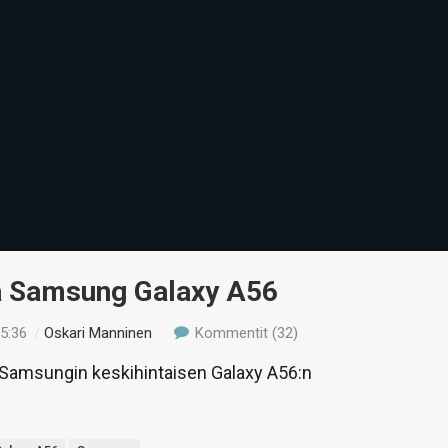
ä Samsung Galaxy A56
15:36
/
Oskari Manninen
Kommentit (32)
amsungin keskihintaisen Galaxy A56:n