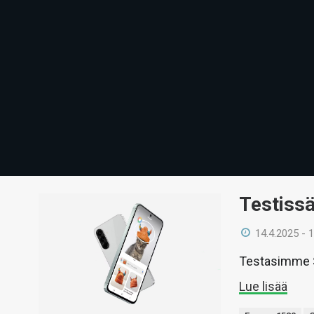
Testiss
14.4.2025 - 
Testasimme S
Lue lisää