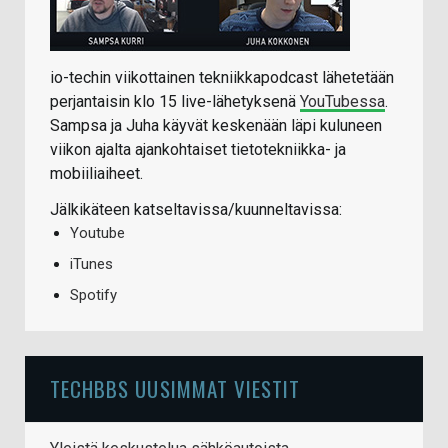
io-techin viikottainen tekniikkapodcast lähetetään
perjantaisin klo 15 live-lähetyksenä
YouTubessa
.
Sampsa ja Juha käyvät keskenään läpi kuluneen
viikon ajalta ajankohtaiset tietotekniikka- ja
mobiiliaiheet.
Jälkikäteen katseltavissa/kuunneltavissa:
Youtube
iTunes
Spotify
TECHBBS UUSIMMAT VIESTIT