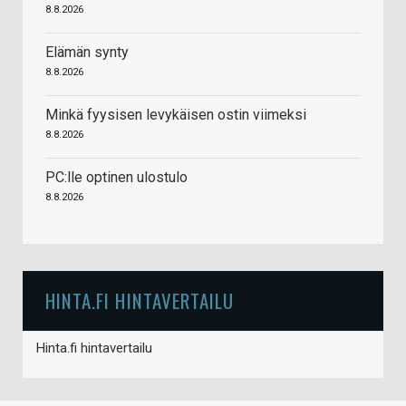
8.8.2026
Elämän synty
8.8.2026
Minkä fyysisen levykäisen ostin viimeksi
8.8.2026
PC:lle optinen ulostulo
8.8.2026
HINTA.FI HINTAVERTAILU
Hinta.fi hintavertailu