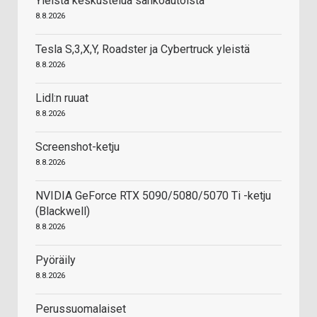
Yleistä keskustelua sähköautoista
8.8.2026
Tesla S,3,X,Y, Roadster ja Cybertruck yleistä
8.8.2026
Lidl:n ruuat
8.8.2026
Screenshot-ketju
8.8.2026
NVIDIA GeForce RTX 5090/5080/5070 Ti -ketju
(Blackwell)
8.8.2026
Pyöräily
8.8.2026
Perussuomalaiset