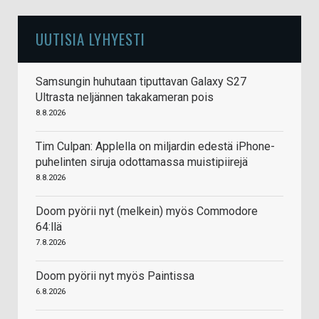
UUTISIA LYHYESTI
Samsungin huhutaan tiputtavan Galaxy S27
Ultrasta neljännen takakameran pois
8.8.2026
Tim Culpan: Applella on miljardin edestä iPhone-
puhelinten siruja odottamassa muistipiirejä
8.8.2026
Doom pyörii nyt (melkein) myös Commodore
64:llä
7.8.2026
Doom pyörii nyt myös Paintissa
6.8.2026