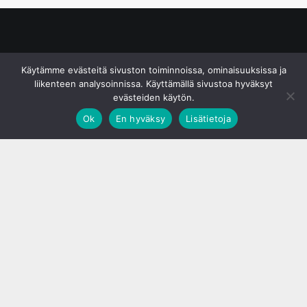
© S&J Media Oy
Käytämme evästeitä sivuston toiminnoissa, ominaisuuksissa ja
liikenteen analysoinnissa. Käyttämällä sivustoa hyväksyt
evästeiden käytön.
Ok
En hyväksy
Lisätietoja
;