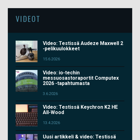
VIDEOT
Video: Testissä Audeze Maxwell 2
-pelikuulokkeet
15.6.2026
Video: io-techin
messuosastoraportit Computex
2026 -tapahtumasta
3.6.2026
Video: Testissä Keychron K2 HE
All-Wood
13.4.2026
Uusi artikkeli & video: Testissä