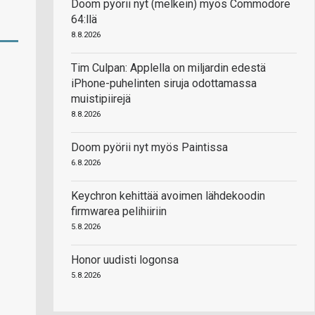
Doom pyörii nyt (melkein) myös Commodore
64:llä
8.8.2026
Tim Culpan: Applella on miljardin edestä
iPhone-puhelinten siruja odottamassa
muistipiirejä
8.8.2026
Doom pyörii nyt myös Paintissa
6.8.2026
Keychron kehittää avoimen lähdekoodin
firmwarea pelihiiriin
5.8.2026
Honor uudisti logonsa
5.8.2026