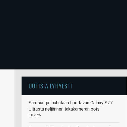
UUTISIA LYHYESTI
Samsungin huhutaan tiputtavan Galaxy S27
Ultrasta neljännen takakameran pois
8.8.2026