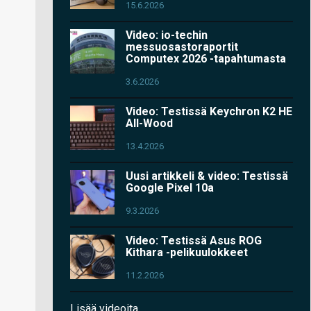
15.6.2026
Video: io-techin
messuosastoraportit
Computex 2026 -tapahtumasta
3.6.2026
Video: Testissä Keychron K2 HE
All-Wood
13.4.2026
Uusi artikkeli & video: Testissä
Google Pixel 10a
9.3.2026
Video: Testissä Asus ROG
Kithara -pelikuulokkeet
11.2.2026
Lisää videoita