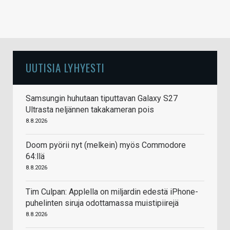
UUTISIA LYHYESTI
Samsungin huhutaan tiputtavan Galaxy S27
Ultrasta neljännen takakameran pois
8.8.2026
Doom pyörii nyt (melkein) myös Commodore
64:llä
8.8.2026
Tim Culpan: Applella on miljardin edestä iPhone-
puhelinten siruja odottamassa muistipiirejä
8.8.2026