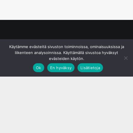
© S&J Media Oy
Käytämme evästeitä sivuston toiminnoissa, ominaisuuksissa ja
liikenteen analysoinnissa. Käyttämällä sivustoa hyväksyt
evästeiden käytön.
Ok
En hyväksy
Lisätietoja
;