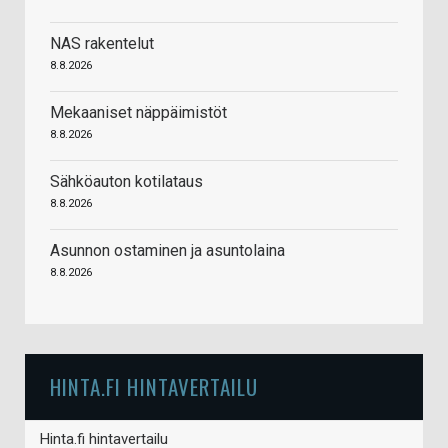
NAS rakentelut
8.8.2026
Mekaaniset näppäimistöt
8.8.2026
Sähköauton kotilataus
8.8.2026
Asunnon ostaminen ja asuntolaina
8.8.2026
HINTA.FI HINTAVERTAILU
Hinta.fi hintavertailu