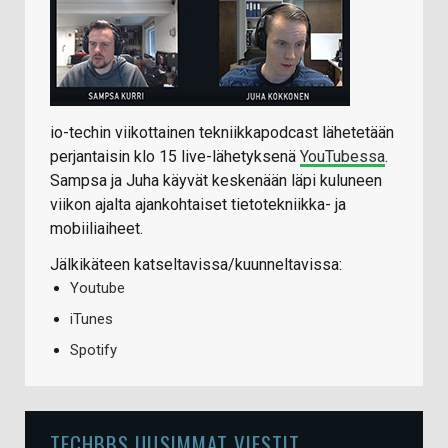
io-techin viikottainen tekniikkapodcast lähetetään
perjantaisin klo 15 live-lähetyksenä
YouTubessa
.
Sampsa ja Juha käyvät keskenään läpi kuluneen
viikon ajalta ajankohtaiset tietotekniikka- ja
mobiiliaiheet.
Jälkikäteen katseltavissa/kuunneltavissa:
Youtube
iTunes
Spotify
TECHBBS UUSIMMAT VIESTIT