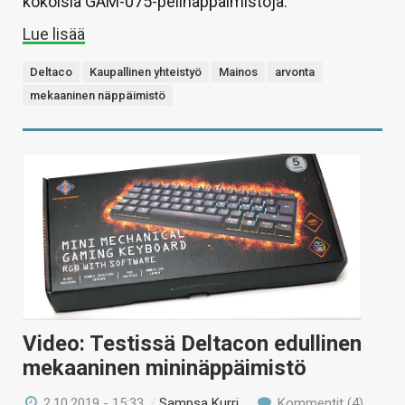
kokoisia GAM-075-pelinäppäimistöjä.
Lue lisää
Deltaco
Kaupallinen yhteistyö
Mainos
arvonta
mekaaninen näppäimistö
Video: Testissä Deltacon edullinen
mekaaninen mininäppäimistö
2.10.2019 - 15:33
/
Sampsa Kurri
Kommentit (4)