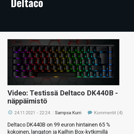
Deltaco
ARTIKKELIT
VIDEOT
TECHBBS
TIETOA
HINTA.FI
KAUPPA
VAIHDA TEEMA
Video: Testissä Deltaco DK440B -
näppäimistö
HAKU
24.11.2021 - 22:24
/
Sampsa Kurri
Kommentit (4)
Deltaco DK440B on 99 euron hintainen 65 %
kokoinen, langaton ja Kailhin Box-kytkimillä