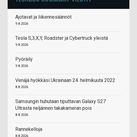
Ajotavat ja liikennesäännöt
9.8.2026
Tesla S,3,X,Y, Roadster ja Cybertruck yleistä
9.8.2026
Pyöräily
9.8.2026
Venäjä hyökkäsi Ukrainaan 24. helmikuuta 2022
8.8.2026
Samsungin huhutaan tiputtavan Galaxy S27
Ultrasta neljännen takakameran pois
8.8.2026
Rannekelloja
8.8.2026