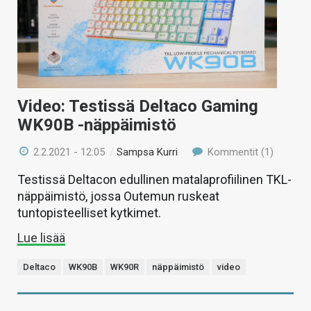
Video: Testissä Deltaco Gaming
WK90B -näppäimistö
2.2.2021 - 12:05
/
Sampsa Kurri
Kommentit (1)
Testissä Deltacon edullinen matalaprofiilinen TKL-
näppäimistö, jossa Outemun ruskeat
tuntopisteelliset kytkimet.
Lue lisää
Deltaco
WK90B
WK90R
näppäimistö
video