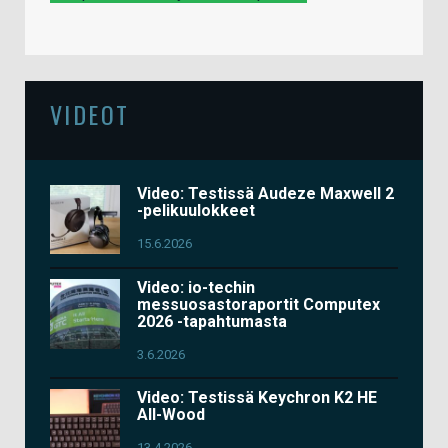
VIDEOT
Video: Testissä Audeze Maxwell 2
-pelikuulokkeet
15.6.2026
Video: io-techin
messuosastoraportit Computex
2026 -tapahtumasta
3.6.2026
Video: Testissä Keychron K2 HE
All-Wood
13.4.2026