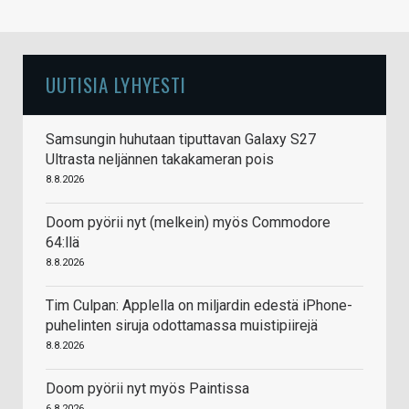
UUTISIA LYHYESTI
Samsungin huhutaan tiputtavan Galaxy S27
Ultrasta neljännen takakameran pois
8.8.2026
Doom pyörii nyt (melkein) myös Commodore
64:llä
8.8.2026
Tim Culpan: Applella on miljardin edestä iPhone-
puhelinten siruja odottamassa muistipiirejä
8.8.2026
Doom pyörii nyt myös Paintissa
6.8.2026