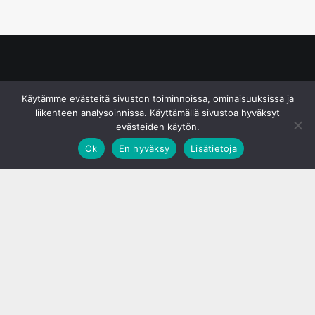
© S&J Media Oy
Käytämme evästeitä sivuston toiminnoissa, ominaisuuksissa ja
liikenteen analysoinnissa. Käyttämällä sivustoa hyväksyt
evästeiden käytön.
Ok
En hyväksy
Lisätietoja
;