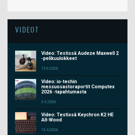
VIDEOT
Video: Testissä Audeze Maxwell 2
-pelikuulokkeet
15.6.2026
Video: io-techin
messuosastoraportit Computex
2026 -tapahtumasta
3.6.2026
Video: Testissä Keychron K2 HE
All-Wood
13.4.2026