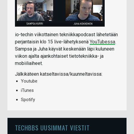
io-techin viikottainen tekniikkapodcast lähetetään
perjantaisin klo 15 live-lähetyksenä
YouTubessa
.
Sampsa ja Juha käyvät keskenään läpi kuluneen
viikon ajalta ajankohtaiset tietotekniikka- ja
mobiiliaiheet.
Jälkikäteen katseltavissa/kuunneltavissa:
Youtube
iTunes
Spotify
TECHBBS UUSIMMAT VIESTIT