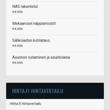
NAS rakentelut
8.8.2026
Mekaaniset näppäimistöt
8.8.2026
Sähköauton kotilataus
8.8.2026
Asunnon ostaminen ja asuntolaina
8.8.2026
HINTA.FI HINTAVERTAILU
Hinta.fi hintavertailu