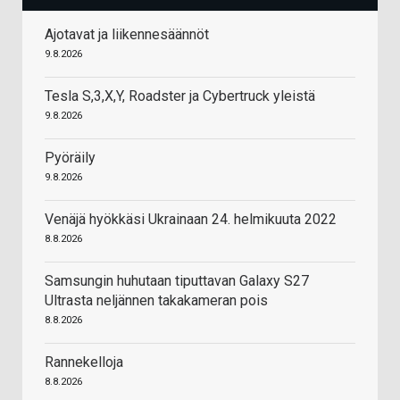
Ajotavat ja liikennesäännöt
9.8.2026
Tesla S,3,X,Y, Roadster ja Cybertruck yleistä
9.8.2026
Pyöräily
9.8.2026
Venäjä hyökkäsi Ukrainaan 24. helmikuuta 2022
8.8.2026
Samsungin huhutaan tiputtavan Galaxy S27
Ultrasta neljännen takakameran pois
8.8.2026
Rannekelloja
8.8.2026