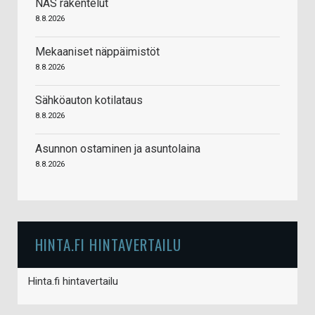
NAS rakentelut
8.8.2026
Mekaaniset näppäimistöt
8.8.2026
Sähköauton kotilataus
8.8.2026
Asunnon ostaminen ja asuntolaina
8.8.2026
HINTA.FI HINTAVERTAILU
Hinta.fi hintavertailu