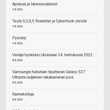
Ajotavat ja liikennesäännöt
9.8.2026
Tesla S,3,X,Y, Roadster ja Cybertruck yleistä
9.8.2026
Pyöräily
9.8.2026
Venäjä hyökkäsi Ukrainaan 24. helmikuuta 2022
8.8.2026
Samsungin huhutaan tiputtavan Galaxy S27
Ultrasta neljännen takakameran pois
8.8.2026
Rannekelloja
8.8.2026