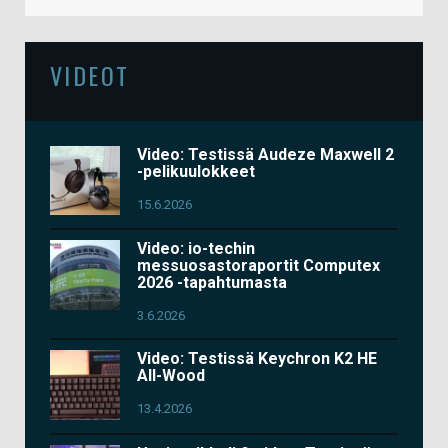
VIDEOT
Video: Testissä Audeze Maxwell 2
-pelikuulokkeet
15.6.2026
Video: io-techin
messuosastoraportit Computex
2026 -tapahtumasta
3.6.2026
Video: Testissä Keychron K2 HE
All-Wood
13.4.2026