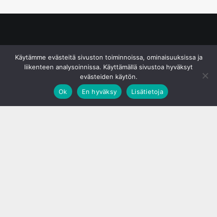
© S&J Media Oy
Käytämme evästeitä sivuston toiminnoissa, ominaisuuksissa ja
liikenteen analysoinnissa. Käyttämällä sivustoa hyväksyt
evästeiden käytön.
Ok
En hyväksy
Lisätietoja
;