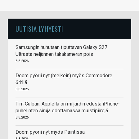
UUTISIA LYHYESTI
Samsungin huhutaan tiputtavan Galaxy S27
Ultrasta neljännen takakameran pois
8.8.2026
Doom pyörii nyt (melkein) myös Commodore
64:llä
8.8.2026
Tim Culpan: Applella on miljardin edestä iPhone-
puhelinten siruja odottamassa muistipiirejä
8.8.2026
Doom pyörii nyt myös Paintissa
6.8.2026