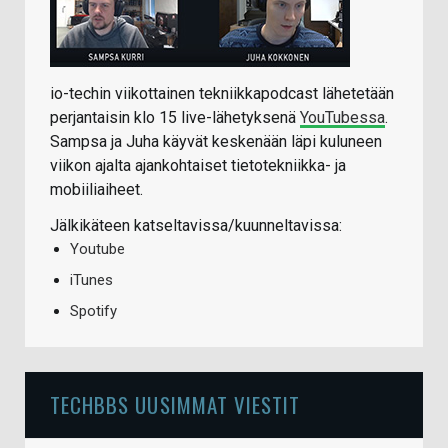
io-techin viikottainen tekniikkapodcast lähetetään
perjantaisin klo 15 live-lähetyksenä
YouTubessa
.
Sampsa ja Juha käyvät keskenään läpi kuluneen
viikon ajalta ajankohtaiset tietotekniikka- ja
mobiiliaiheet.
Jälkikäteen katseltavissa/kuunneltavissa:
Youtube
iTunes
Spotify
TECHBBS UUSIMMAT VIESTIT