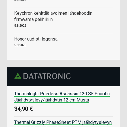
Keychron kehittää avoimen lähdekoodin
firmwarea pelihiiriin
5.8.2026
Honor uudisti logonsa
5.8.2026
Thermalright Peerless Assassin 120 SE Suoritin
Jäähdytyslevy/jäähdytin 12 cm Musta
34,90 €
Thermal Grizzly PhaseSheet PTM jäähdytyslevyn