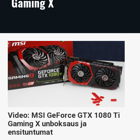
Gaming X
ARTIKKELIT
VIDEOT
TECHBBS
TIETOA
HINTA.FI
KAUPPA
VAIHDA TEEMA
Video: MSI GeForce GTX 1080 Ti
HAKU
Gaming X unboksaus ja
ensituntumat