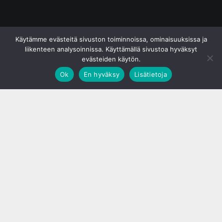
© S&J Media Oy
Käytämme evästeitä sivuston toiminnoissa, ominaisuuksissa ja
liikenteen analysoinnissa. Käyttämällä sivustoa hyväksyt
evästeiden käytön.
Ok
En hyväksy
Lisätietoja
;