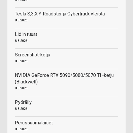
Tesla S,3,X,Y, Roadster ja Cybertruck yleistä
8.8.2026
Lidl:n ruuat
8.8.2026
Screenshot-ketju
8.8.2026
NVIDIA GeForce RTX 5090/5080/5070 Ti -ketju
(Blackwell)
8.8.2026
Pyöräily
8.8.2026
Perussuomalaiset
8.8.2026