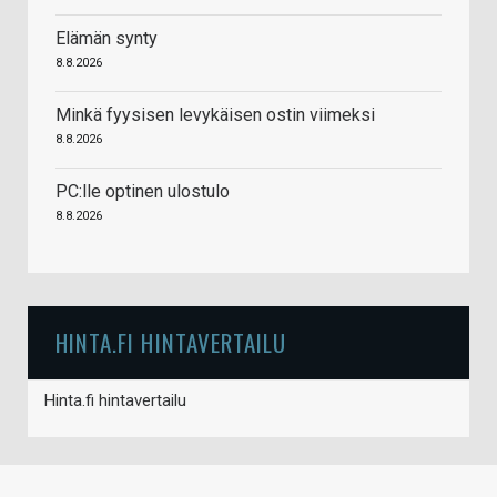
Elämän synty
8.8.2026
Minkä fyysisen levykäisen ostin viimeksi
8.8.2026
PC:lle optinen ulostulo
8.8.2026
HINTA.FI HINTAVERTAILU
Hinta.fi hintavertailu