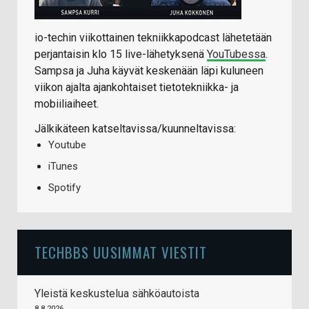
io-techin viikottainen tekniikkapodcast lähetetään
perjantaisin klo 15 live-lähetyksenä
YouTubessa
.
Sampsa ja Juha käyvät keskenään läpi kuluneen
viikon ajalta ajankohtaiset tietotekniikka- ja
mobiiliaiheet.
Jälkikäteen katseltavissa/kuunneltavissa:
Youtube
iTunes
Spotify
TECHBBS UUSIMMAT VIESTIT
Yleistä keskustelua sähköautoista
8.8.2026