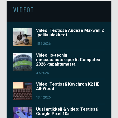
VIDEOT
Video: Testissä Audeze Maxwell 2
-pelikuulokkeet
15.6.2026
Video: io-techin
messuosastoraportit Computex
2026 -tapahtumasta
3.6.2026
Video: Testissä Keychron K2 HE
All-Wood
13.4.2026
Uusi artikkeli & video: Testissä
Google Pixel 10a