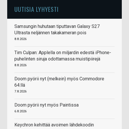
UUTISIA LYHYESTI
Samsungin huhutaan tiputtavan Galaxy S27
Ultrasta neljännen takakameran pois
8.8.2026
Tim Culpan: Applella on miljardin edestä iPhone-
puhelinten siruja odottamassa muistipiirejä
8.8.2026
Doom pyörii nyt (melkein) myös Commodore
64:llä
7.8.2026
Doom pyörii nyt myös Paintissa
6.8.2026
Keychron kehittää avoimen lähdekoodin