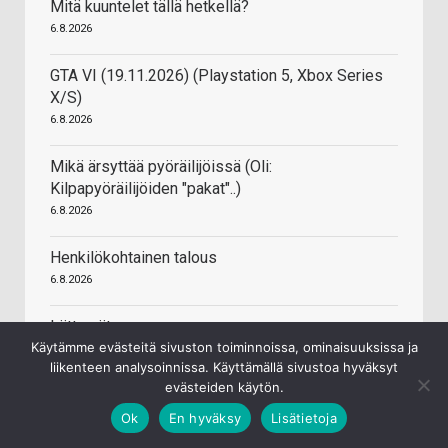
Mitä kuuntelet tällä hetkellä?
6.8.2026
GTA VI (19.11.2026) (Playstation 5, Xbox Series
X/S)
6.8.2026
Mikä ärsyttää pyöräilijöissä (Oli:
Kilpapyöräilijöiden "pakat"..)
6.8.2026
Henkilökohtainen talous
6.8.2026
Liittymät
Käytämme evästeitä sivuston toiminnoissa, ominaisuuksissa ja
6.8.2026
liikenteen analysoinnissa. Käyttämällä sivustoa hyväksyt
evästeiden käytön.
Ok
En hyväksy
Lisätietoja