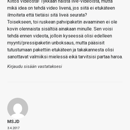
Kiitos videosta! Tykkään näistä live-videoista, mutta
mikä idea on tehdä video livenä, jos siitä ei etukäteen
ilmoiteta että tietäisi sitä liveä seurata?
Toisekseen, toi ruskean pahvipaketin avaaminen ei ole
kovin olennaista sisältöä ainakaan minulle. Sen voisi
tehdä ennen videota, jolloin kyseessä olisi edelleen
myynti/pressipaketin unboksaus, mutta pääsisit
tutustumaan pakettiin etukäteen ja takakannesta olisi
sanottavat valmiiksi mielessä eikä tarvitsisi partaa haroa.
Kirjaudu sisään vastataksesi
MSJD
3.4.2017