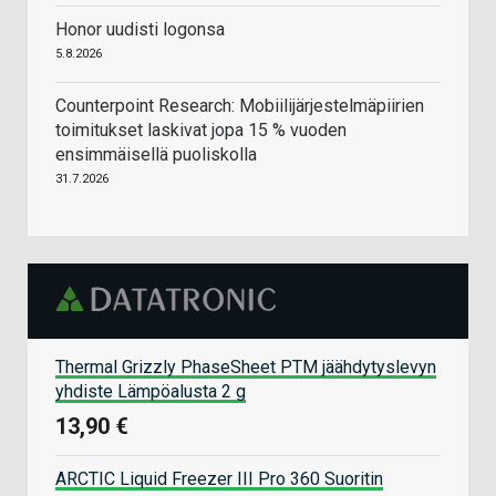
Honor uudisti logonsa
5.8.2026
Counterpoint Research: Mobiilijärjestelmäpiirien
toimitukset laskivat jopa 15 % vuoden
ensimmäisellä puoliskolla
31.7.2026
Thermal Grizzly PhaseSheet PTM jäähdytyslevyn
yhdiste Lämpöalusta 2 g
13,90 €
ARCTIC Liquid Freezer III Pro 360 Suoritin