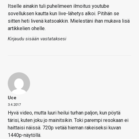
Itselle ainakin tuli puhelimeen ilmoitus youtube
sovelluksen kautta kun live-lähetys alkoi. Pitihän se
sitten heti livenä katsoakkin. Mielestäni ihan mukava lisä
artikkelien ohelle.
Kirjaudu sisään vastataksesi
Uce
3.4.2017
Hyvä video, mutta luuri heilui turhan paljon, kun pöytä
tärisi, kuten joku jo mainitsikin. Toki parempi resokaan ei
haittaisi näissä. 720p vetää hieman rakeiseksi kuvan
1440p-näytöllä.