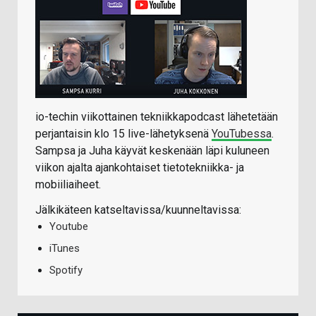
io-techin viikottainen tekniikkapodcast lähetetään
perjantaisin klo 15 live-lähetyksenä
YouTubessa
.
Sampsa ja Juha käyvät keskenään läpi kuluneen
viikon ajalta ajankohtaiset tietotekniikka- ja
mobiiliaiheet.
Jälkikäteen katseltavissa/kuunneltavissa:
Youtube
iTunes
Spotify