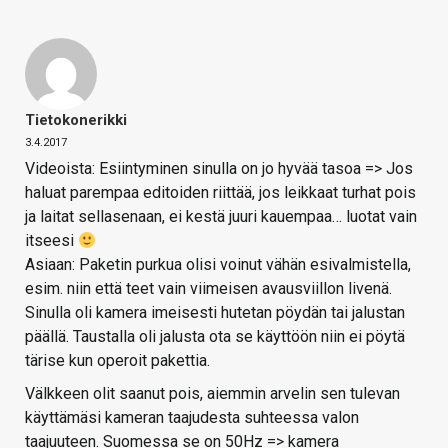
Tietokonerikki
3.4.2017
Videoista: Esiintyminen sinulla on jo hyvää tasoa => Jos
haluat parempaa editoiden riittää, jos leikkaat turhat pois
ja laitat sellasenaan, ei kestä juuri kauempaa… luotat vain
itseesi
Asiaan: Paketin purkua olisi voinut vähän esivalmistella,
esim. niin että teet vain viimeisen avausviillon livenä.
Sinulla oli kamera imeisesti hutetan pöydän tai jalustan
päällä. Taustalla oli jalusta ota se käyttöön niin ei pöytä
tärise kun operoit pakettia.
Välkkeen olit saanut pois, aiemmin arvelin sen tulevan
käyttämäsi kameran taajudesta suhteessa valon
taajuuteen. Suomessa se on 50Hz => kamera