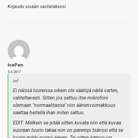
Kirjaudu sisään vastataksesi
IcePen
5.4.2017
inf
Ei näissä luureissa oikein ole säätöjä näitä varten,
valitettavasti. Sitten jos sattuu itse mikrofoni
olemaan "normaalitasoa" niin äänenvoimakkuus
saattaa heitellä ihan miten sattuu.
EDIT: Melkein se pitää sitten kuvata niin että kuvaa
suoraan luurin takaa niin on parempi tsänssi että se
luurin mikki poimii äänen. Tai sitten katsoo jos