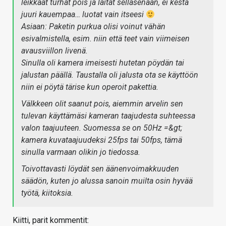
leikkaat turhat pois ja laitat sellasenaan, ei kestä
juuri kauempaa… luotat vain itseesi
Asiaan: Paketin purkua olisi voinut vähän
esivalmistella, esim. niin että teet vain viimeisen
avausviillon livenä.
Sinulla oli kamera imeisesti hutetan pöydän tai
jalustan päällä. Taustalla oli jalusta ota se käyttöön
niin ei pöytä tärise kun operoit pakettia.
Välkkeen olit saanut pois, aiemmin arvelin sen
tulevan käyttämäsi kameran taajudesta suhteessa
valon taajuuteen. Suomessa se on 50Hz =&gt;
kamera kuvataajuudeksi 25fps tai 50fps, tämä
sinulla varmaan olikin jo tiedossa.
Toivottavasti löydät sen äänenvoimakkuuden
säädön, kuten jo alussa sanoin muilta osin hyvää
työtä, kiitoksia.
Kiitti, parit kommentit: