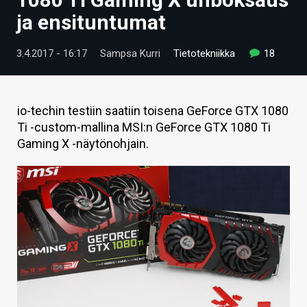
ARTIKKELIT
ja ensituntumat
VIDEOT
3.4.2017 - 16:17
Sampsa Kurri
Tietotekniikka
18
TECHBBS
TIETOA
io-techin testiin saatiin toisena GeForce GTX 1080
Ti -custom-mallina MSI:n GeForce GTX 1080 Ti
HINTA.FI
Gaming X -näytönohjain.
KAUPPA
VAIHDA TEEMA
HAKU