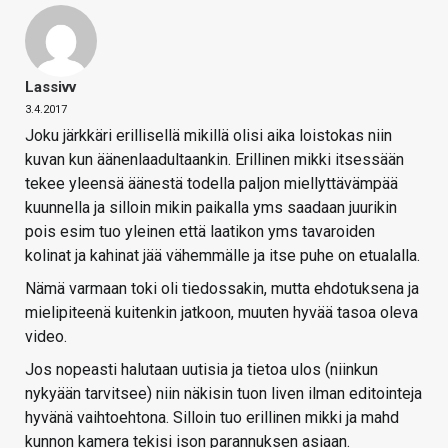
Lassivv
3.4.2017
Joku järkkäri erillisellä mikillä olisi aika loistokas niin
kuvan kun äänenlaadultaankin. Erillinen mikki itsessään
tekee yleensä äänestä todella paljon miellyttävämpää
kuunnella ja silloin mikin paikalla yms saadaan juurikin
pois esim tuo yleinen että laatikon yms tavaroiden
kolinat ja kahinat jää vähemmälle ja itse puhe on etualalla.
Nämä varmaan toki oli tiedossakin, mutta ehdotuksena ja
mielipiteenä kuitenkin jatkoon, muuten hyvää tasoa oleva
video.
Jos nopeasti halutaan uutisia ja tietoa ulos (niinkun
nykyään tarvitsee) niin näkisin tuon liven ilman editointeja
hyvänä vaihtoehtona. Silloin tuo erillinen mikki ja mahd
kunnon kamera tekisi ison parannuksen asiaan.