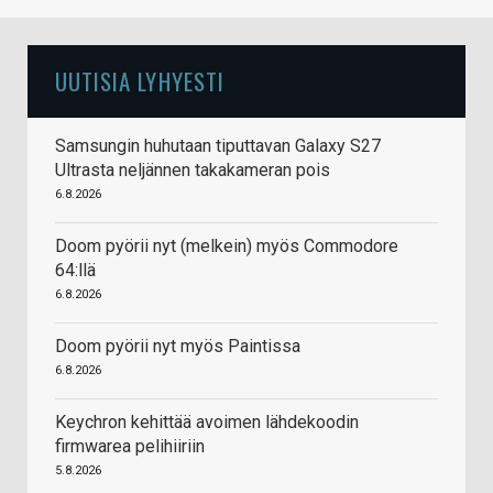
UUTISIA LYHYESTI
Samsungin huhutaan tiputtavan Galaxy S27
Ultrasta neljännen takakameran pois
6.8.2026
Doom pyörii nyt (melkein) myös Commodore
64:llä
6.8.2026
Doom pyörii nyt myös Paintissa
6.8.2026
Keychron kehittää avoimen lähdekoodin
firmwarea pelihiiriin
5.8.2026