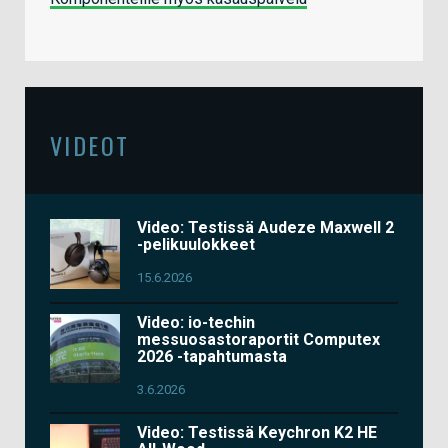
VIDEOT
Video: Testissä Audeze Maxwell 2
-pelikuulokkeet
15.6.2026
Video: io-techin
messuosastoraportit Computex
2026 -tapahtumasta
3.6.2026
Video: Testissä Keychron K2 HE