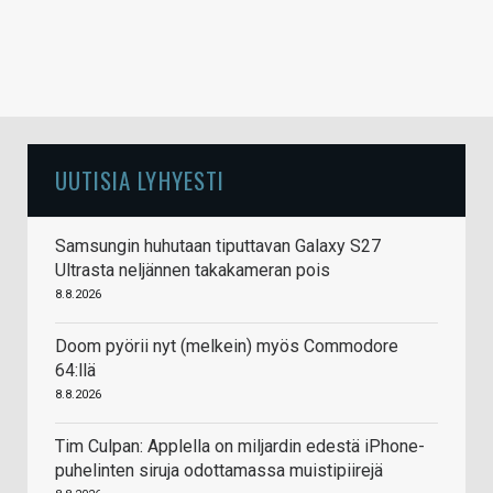
UUTISIA LYHYESTI
Samsungin huhutaan tiputtavan Galaxy S27
Ultrasta neljännen takakameran pois
8.8.2026
Doom pyörii nyt (melkein) myös Commodore
64:llä
8.8.2026
Tim Culpan: Applella on miljardin edestä iPhone-
puhelinten siruja odottamassa muistipiirejä