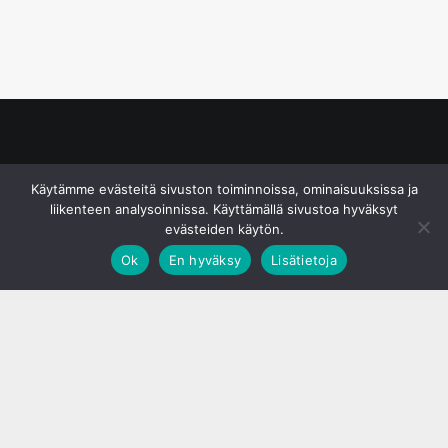
© S&J Media Oy
Käytämme evästeitä sivuston toiminnoissa, ominaisuuksissa ja
liikenteen analysoinnissa. Käyttämällä sivustoa hyväksyt
evästeiden käytön.
Ok
En hyväksy
Lisätietoja
;