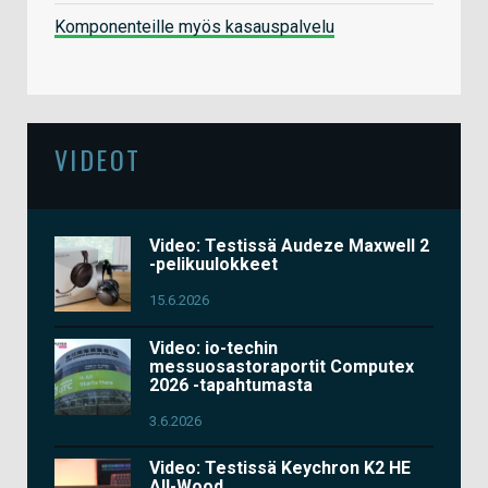
Komponenteille myös kasauspalvelu
VIDEOT
Video: Testissä Audeze Maxwell 2
-pelikuulokkeet
15.6.2026
Video: io-techin
messuosastoraportit Computex
2026 -tapahtumasta
3.6.2026
Video: Testissä Keychron K2 HE
All-Wood