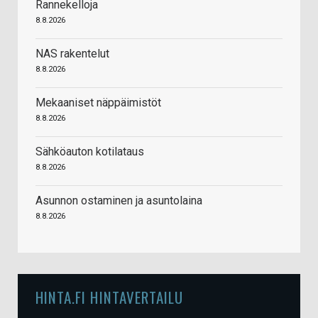
Rannekelloja
8.8.2026
NAS rakentelut
8.8.2026
Mekaaniset näppäimistöt
8.8.2026
Sähköauton kotilataus
8.8.2026
Asunnon ostaminen ja asuntolaina
8.8.2026
HINTA.FI HINTAVERTAILU