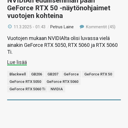
NVIDIAn edullisemman pään
GeForce RTX 50 -näytönohjaimet
vuotojen kohteina
11.3.2025 - 01:43
/
Petrus Laine
Kommentit (45)
Vuotojen mukaan NVIDIAlta olisi luvassa vielä
ainakin GeForce RTX 5050, RTX 5060 ja RTX 5060
Ti.
Lue lisää
Blackwell
GB206
GB207
GeForce
GeForce RTX 50
GeForce RTX 5050
GeForce RTX 5060
GeForce RTX 5060 Ti
NVIDIA