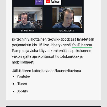
io-techin viikottainen tekniikkapodcast lähetetään
perjantaisin klo 15 live-lähetyksenä
YouTubessa
.
Sampsa ja Juha käyvät keskenään läpi kuluneen
viikon ajalta ajankohtaiset tietotekniikka- ja
mobiiliaiheet.
Jälkikäteen katseltavissa/kuunneltavissa:
Youtube
iTunes
Spotify