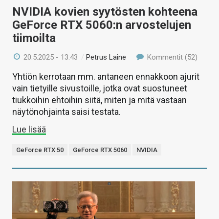
NVIDIA kovien syytösten kohteena
GeForce RTX 5060:n arvostelujen
tiimoilta
20.5.2025 - 13:43
/
Petrus Laine
Kommentit (52)
Yhtiön kerrotaan mm. antaneen ennakkoon ajurit
vain tietyille sivustoille, jotka ovat suostuneet
tiukkoihin ehtoihin siitä, miten ja mitä vastaan
näytönohjainta saisi testata.
Lue lisää
GeForce RTX 50
GeForce RTX 5060
NVIDIA