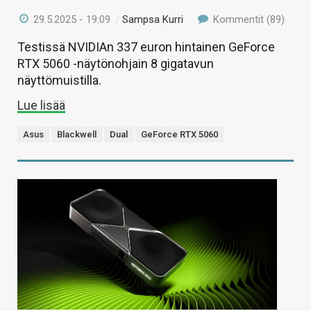
29.5.2025 - 19:09
/
Sampsa Kurri
Kommentit (89)
Testissä NVIDIAn 337 euron hintainen GeForce
RTX 5060 -näytönohjain 8 gigatavun
näyttömuistilla.
Lue lisää
Asus
Blackwell
Dual
GeForce RTX 5060