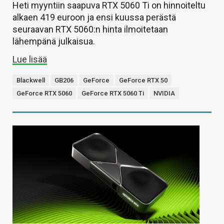
Heti myyntiin saapuva RTX 5060 Ti on hinnoiteltu
alkaen 419 euroon ja ensi kuussa perästä
seuraavan RTX 5060:n hinta ilmoitetaan
lähempänä julkaisua.
Lue lisää
Blackwell
GB206
GeForce
GeForce RTX 50
GeForce RTX 5060
GeForce RTX 5060 Ti
NVIDIA