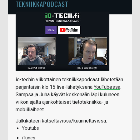
TEKNIIKKAPODCAST
io-techin viikottainen tekniikkapodcast lähetetään
perjantaisin klo 15 live-lähetyksenä
YouTubessa
.
Sampsa ja Juha käyvät keskenään läpi kuluneen
viikon ajalta ajankohtaiset tietotekniikka- ja
mobiiliaiheet.
Jälkikäteen katseltavissa/kuunneltavissa:
Youtube
iTunes