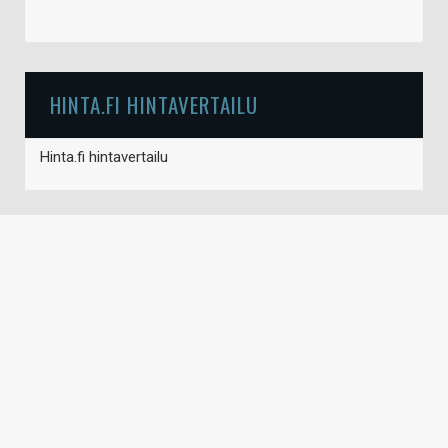
HINTA.FI HINTAVERTAILU
Hinta.fi hintavertailu