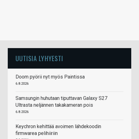
UUTISIA LYHYESTI
Doom pyörii nyt myös Paintissa
6.8.2026
Samsungin huhutaan tiputtavan Galaxy S27
Ultrasta neljännen takakameran pois
6.8.2026
Keychron kehittää avoimen lähdekoodin
firmwarea pelihiiriin