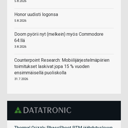
5.8.2026
Honor uudisti logonsa
5.8.2026
Doom pyörii nyt (melkein) myös Commodore
64:llä
3.8.2026
Counterpoint Research: Mobiilijärjestelmäpiirien
toimitukset laskivat jopa 15 % vuoden
ensimmäisellä puoliskolla
31.7.2026
Thermal Grizzly PhaseSheet PTM jäähdytyslevyn