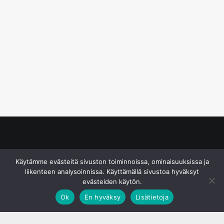
© S&J Media Oy
Käytämme evästeitä sivuston toiminnoissa, ominaisuuksissa ja
liikenteen analysoinnissa. Käyttämällä sivustoa hyväksyt
evästeiden käytön.
Ok
En hyväksy
Lisätietoja
;