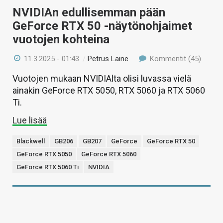
NVIDIAn edullisemman pään
GeForce RTX 50 -näytönohjaimet
vuotojen kohteina
11.3.2025 - 01:43
/
Petrus Laine
Kommentit (45)
Vuotojen mukaan NVIDIAlta olisi luvassa vielä
ainakin GeForce RTX 5050, RTX 5060 ja RTX 5060
Ti.
Lue lisää
Blackwell
GB206
GB207
GeForce
GeForce RTX 50
GeForce RTX 5050
GeForce RTX 5060
GeForce RTX 5060 Ti
NVIDIA