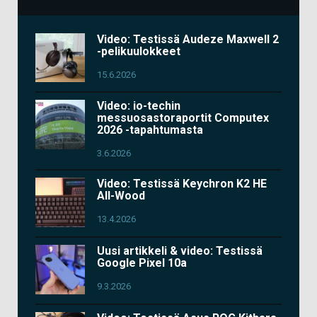
Video: Testissä Audeze Maxwell 2
-pelikuulokkeet
15.6.2026
Video: io-techin
messuosastoraportit Computex
2026 -tapahtumasta
3.6.2026
Video: Testissä Keychron K2 HE
All-Wood
13.4.2026
Uusi artikkeli & video: Testissä
Google Pixel 10a
9.3.2026