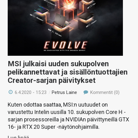
MSI julkaisi uuden sukupolven
pelikannettavat ja sisällöntuottajien
Creator-sarjan päivitykset
6.4.2020 - 15:23
/
Petrus Laine
Kommentit (0)
Kuten odottaa saattaa, MSI:n uutuudet on
varustettu Intelin uusilla 10. sukupolven Core H -
sarjan prosessoreilla ja NVIDIAn päivittyneillä GTX
16- ja RTX 20 Super -näytönohjaimilla.
Lue lisää