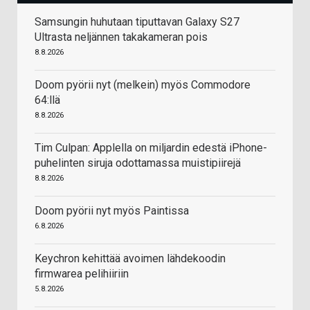
Samsungin huhutaan tiputtavan Galaxy S27
Ultrasta neljännen takakameran pois
8.8.2026
Doom pyörii nyt (melkein) myös Commodore
64:llä
8.8.2026
Tim Culpan: Applella on miljardin edestä iPhone-
puhelinten siruja odottamassa muistipiirejä
8.8.2026
Doom pyörii nyt myös Paintissa
6.8.2026
Keychron kehittää avoimen lähdekoodin
firmwarea pelihiiriin
5.8.2026