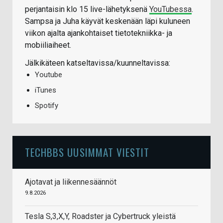
perjantaisin klo 15 live-lähetyksenä
YouTubessa
.
Sampsa ja Juha käyvät keskenään läpi kuluneen
viikon ajalta ajankohtaiset tietotekniikka- ja
mobiiliaiheet.
Jälkikäteen katseltavissa/kuunneltavissa:
Youtube
iTunes
Spotify
TECHBBS UUSIMMAT VIESTIT
Ajotavat ja liikennesäännöt
9.8.2026
Tesla S,3,X,Y, Roadster ja Cybertruck yleistä