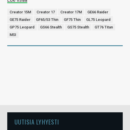
Creator 15M
Creator 17
Creator 17M
GE66 Raider
GE75 Raider
GF65/53 Thin
GF75 Thin
GL75 Leopard
GP75 Leopard
GS66 Stealth
GS75 Stealth
GT76 Titan
MSI
UUTISIA LYHYESTI