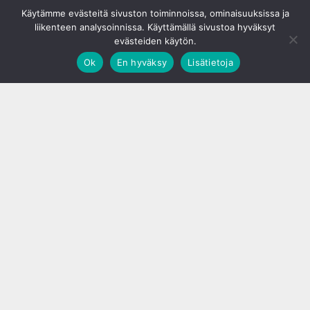
© S&J Media Oy
Käytämme evästeitä sivuston toiminnoissa, ominaisuuksissa ja
liikenteen analysoinnissa. Käyttämällä sivustoa hyväksyt
evästeiden käytön.
Ok
En hyväksy
Lisätietoja
;