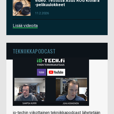
Video: Testissä Asus ROG Kithara
-pelikuulokkeet
11.2.2026
Lisää videoita
TEKNIIKKAPODCAST
io-techin viikottainen tekniikkapodcast lähetetään