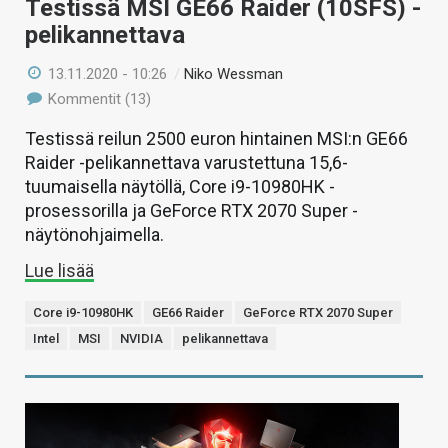
Testissä MSI GE66 Raider (10SFS) -
pelikannettava
13.11.2020 - 10:26
/
Niko Wessman
Kommentit (13)
Testissä reilun 2500 euron hintainen MSI:n GE66
Raider -pelikannettava varustettuna 15,6-
tuumaisella näytöllä, Core i9-10980HK -
prosessorilla ja GeForce RTX 2070 Super -
näytönohjaimella.
Lue lisää
Core i9-10980HK
GE66 Raider
GeForce RTX 2070 Super
Intel
MSI
NVIDIA
pelikannettava