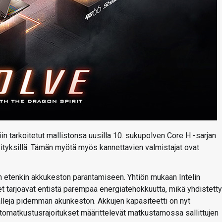
tiin tarkoitetut mallistonsa uusilla 10. sukupolven Core H -sarjan
ityksillä. Tämän myötä myös kannettavien valmistajat ovat
 etenkin akkukeston parantamiseen. Yhtiön mukaan Intelin
t tarjoavat entistä parempaa energiatehokkuutta, mikä yhdistett
leja pidemmän akunkeston. Akkujen kapasiteetti on nyt
ntomatkustusrajoitukset määrittelevät matkustamossa sallittujen