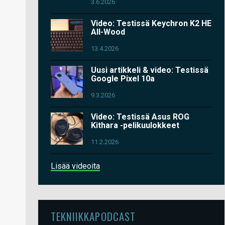
3.6.2026
Video: Testissä Keychron K2 HE
All-Wood
13.4.2026
Uusi artikkeli & video: Testissä
Google Pixel 10a
9.3.2026
Video: Testissä Asus ROG
Kithara -pelikuulokkeet
11.2.2026
Lisää videoita
TEKNIIKKAPODCAST