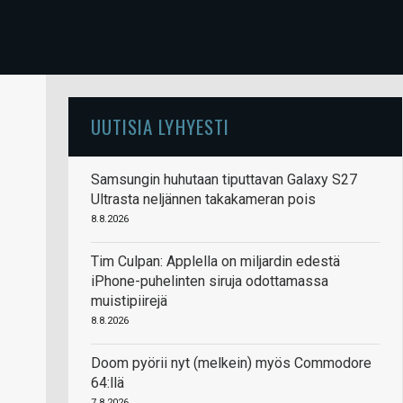
UUTISIA LYHYESTI
Samsungin huhutaan tiputtavan Galaxy S27
Ultrasta neljännen takakameran pois
8.8.2026
Tim Culpan: Applella on miljardin edestä
iPhone-puhelinten siruja odottamassa
muistipiirejä
8.8.2026
Doom pyörii nyt (melkein) myös Commodore
64:llä
7.8.2026