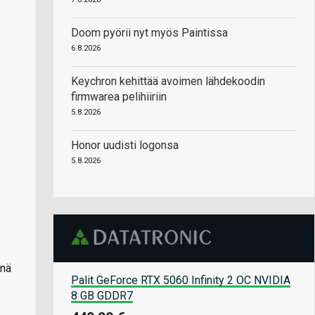
Doom pyörii nyt myös Paintissa
6.8.2026
Keychron kehittää avoimen lähdekoodin
firmwarea pelihiiriin
5.8.2026
Honor uudisti logonsa
5.8.2026
ynä
Palit GeForce RTX 5060 Infinity 2 OC NVIDIA
8 GB GDDR7