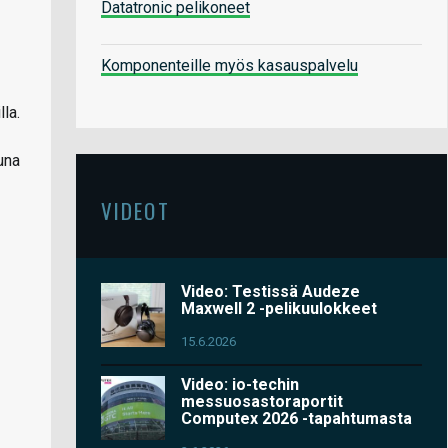
Datatronic pelikoneet
Komponenteille myös kasauspalvelu
la.
una
VIDEOT
Video: Testissä Audeze
Maxwell 2 -pelikuulokkeet
15.6.2026
Video: io-techin
messuosastoraportit
Computex 2026 -tapahtumasta