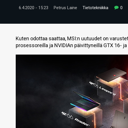
6.4.2020 - 15:23
Petrus Laine
Tietotekniikka
0
Kuten odottaa saattaa, MSI:n uutuudet on varustett
prosessoreilla ja NVIDIAn päivittyneillä GTX 16- j