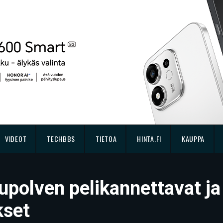
VIDEOT
TECHBBS
TIETOA
HINTA.FI
KAUPPA
upolven pelikannettavat ja 
kset