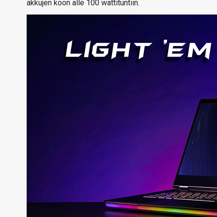
akkujen koon alle 100 wattituntiin.