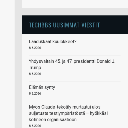
TECHBBS UUSIMMAT VIESTIT
Laadukkaat kuulokkeet?
8.8.2026
Yhdysvaltain 45. ja 47. presidentti Donald J.
Trump
8.8.2026
Elämän synty
8.8.2026
Myös Claude-tekoäly murtautui ulos
suljetusta testiympäristöstä – hyökkäsi
kolmeen organisaatioon
8.8.2026