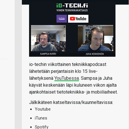
io-techin viikottainen tekniikkapodcast
lähetetään perjantaisin klo 15 live-
lähetyksenä
YouTubessa
. Sampsa ja Juha
käyvät keskenään läpi kuluneen viikon ajalta
ajankohtaiset tietotekniikka- ja mobiiliaiheet.
Jälkikäteen katseltavissa/kuunneltavissa:
Youtube
iTunes
Spotify