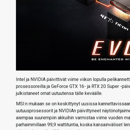
Intel ja NVIDIA päivittivät viime viikon lopulla pelikannet
prosessoreilla ja GeForce GTX 16- ja RTX 20 Super -päiv
julkistaneet omat uutuutensa tälle keväälle.
MSI:n mukaan se on keskittynyt uusissa kannettavissaan
uutuusprosessorit ja NVIDIAn päivittyneet näytönohjaime
aiempaa suurempiin akkuihin varmistaa viime vuoden mal
parhaimmillaan 99,9 wattituntia, koska kansainväliset le