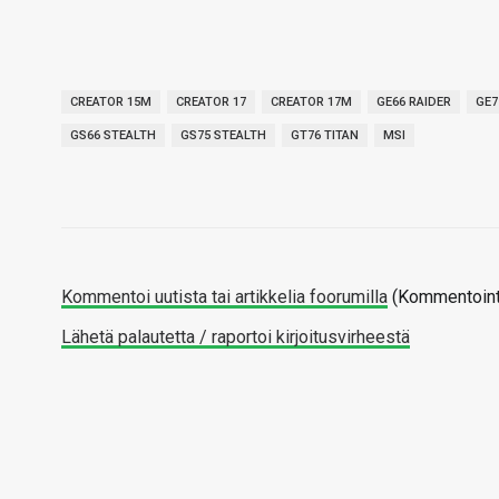
CREATOR 15M
CREATOR 17
CREATOR 17M
GE66 RAIDER
GE7
GS66 STEALTH
GS75 STEALTH
GT76 TITAN
MSI
Kommentoi uutista tai artikkelia foorumilla
(Kommentointi
Lähetä palautetta / raportoi kirjoitusvirheestä