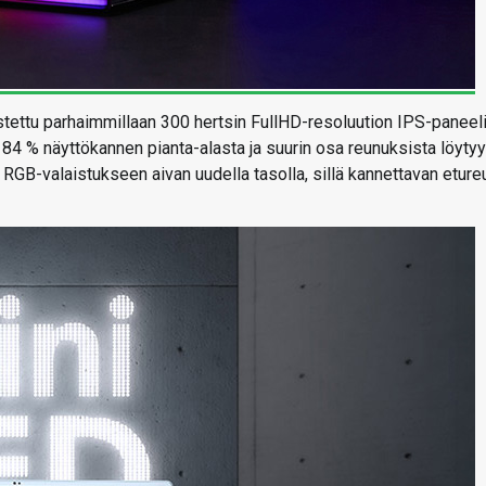
tettu parhaimmillaan 300 hertsin FullHD-resoluution IPS-paneelil
84 % näyttökannen pianta-alasta ja suurin osa reunuksista löytyy
RGB-valaistukseen aivan uudella tasolla, sillä kannettavan eture