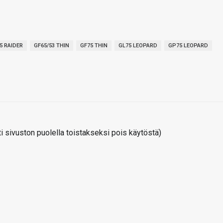
5 RAIDER
GF65/53 THIN
GF75 THIN
GL75 LEOPARD
GP75 LEOPARD
 sivuston puolella toistakseksi pois käytöstä)