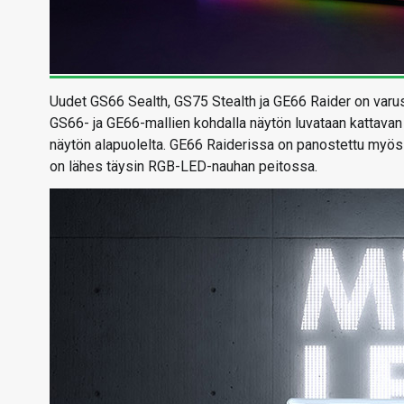
Uudet GS66 Sealth, GS75 Stealth ja GE66 Raider on varus
GS66- ja GE66-mallien kohdalla näytön luvataan kattavan 
näytön alapuolelta. GE66 Raiderissa on panostettu myös 
on lähes täysin RGB-LED-nauhan peitossa.