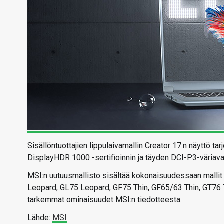
Sisällöntuottajien lippulaivamallin Creator 17:n näyttö t
DisplayHDR 1000 -sertifioinnin ja täyden DCI-P3-väriav
MSI:n uutuusmallisto sisältää kokonaisuudessaan mallit
Leopard, GL75 Leopard, GF75 Thin, GF65/63 Thin, GT76 Ti
tarkemmat ominaisuudet MSI:n tiedotteesta.
Lähde:
MSI