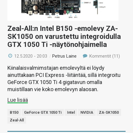
Zeal-All:n Intel B150 -emolevy ZA-
SK1050 on varustettu integroidulla
GTX 1050 Ti -näytönohjaimella
12.5.2020 - 20:03
/
Petrus Laine
Kommentit (11)
Kiinalaisvalmimstajan emolevyltä ei löydy
ainuttakaan PCI Express -liitäntää, sillä integroitu
GeForce GTX 1050 Ti 4 gigatavun omalla
muistillaan vie koko emolevyn alaosan.
Lue lisää
B150
GeForce GTX 1050 Ti
Intel
NVIDIA
ZA-SK1050
Zeal-All