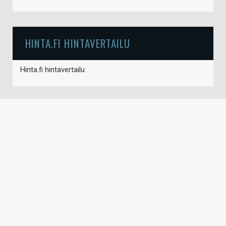
HINTA.FI HINTAVERTAILU
Hinta.fi hintavertailu