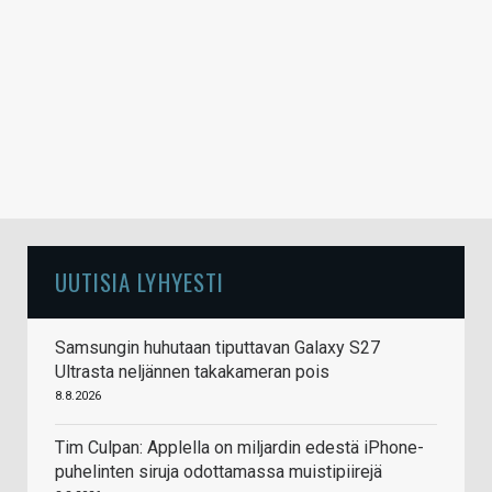
UUTISIA LYHYESTI
Samsungin huhutaan tiputtavan Galaxy S27
Ultrasta neljännen takakameran pois
8.8.2026
Tim Culpan: Applella on miljardin edestä iPhone-
puhelinten siruja odottamassa muistipiirejä