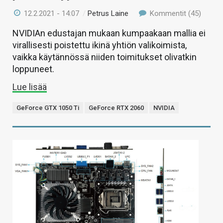
12.2.2021 - 14:07
/
Petrus Laine
Kommentit (45)
NVIDIAn edustajan mukaan kumpaakaan mallia ei
virallisesti poistettu ikinä yhtiön valikoimista,
vaikka käytännössä niiden toimitukset olivatkin
loppuneet.
Lue lisää
GeForce GTX 1050 Ti
GeForce RTX 2060
NVIDIA