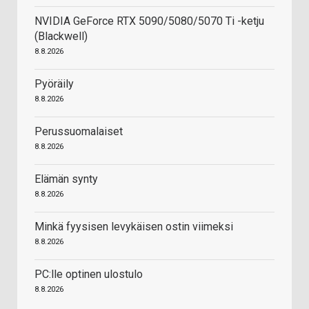
NVIDIA GeForce RTX 5090/5080/5070 Ti -ketju
(Blackwell)
8.8.2026
Pyöräily
8.8.2026
Perussuomalaiset
8.8.2026
Elämän synty
8.8.2026
Minkä fyysisen levykäisen ostin viimeksi
8.8.2026
PC:lle optinen ulostulo
8.8.2026