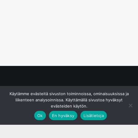
© S&J Media Oy
Käytämme evästeitä sivuston toiminnoissa, ominaisuuksissa ja
liikenteen analysoinnissa. Käyttämällä sivustoa hyväksyt
evästeiden käytön.
Ok
En hyväksy
Lisätietoja
;