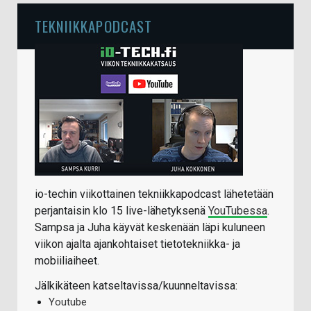
TEKNIIKKAPODCAST
io-techin viikottainen tekniikkapodcast lähetetään
perjantaisin klo 15 live-lähetyksenä
YouTubessa
.
Sampsa ja Juha käyvät keskenään läpi kuluneen
viikon ajalta ajankohtaiset tietotekniikka- ja
mobiiliaiheet.
Jälkikäteen katseltavissa/kuunneltavissa:
Youtube