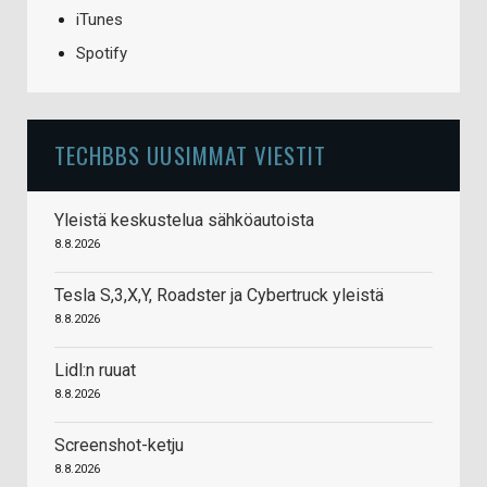
iTunes
Spotify
TECHBBS UUSIMMAT VIESTIT
Yleistä keskustelua sähköautoista
8.8.2026
Tesla S,3,X,Y, Roadster ja Cybertruck yleistä
8.8.2026
Lidl:n ruuat
8.8.2026
Screenshot-ketju
8.8.2026