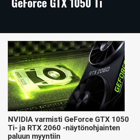
GeForce GTX 1050 Ti
ARTIKKELIT
VIDEOT
TECHBBS
TIETOA
HINTA.FI
KAUPPA
VAIHDA TEEMA
HAKU
NVIDIA varmisti GeForce GTX 1050
Ti- ja RTX 2060 -näytönohjainten
paluun myyntiin