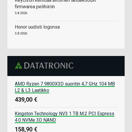
Keychron kehittää avoimen lähdekoodin
firmwarea pelihiiriin
5.8.2026
Honor uudisti logonsa
5.8.2026
AMD Ryzen 7 9800X3D suoritin 4,7 GHz 104 MB
L2 & L3 Laatikko
439,00 €
Kingston Technology NV3 1 TB M.2 PCI Express
4.0 NVMe 3D NAND
158,90 €