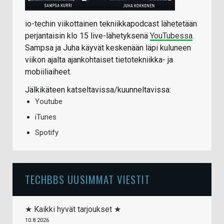
io-techin viikottainen tekniikkapodcast lähetetään
perjantaisin klo 15 live-lähetyksenä
YouTubessa
.
Sampsa ja Juha käyvät keskenään läpi kuluneen
viikon ajalta ajankohtaiset tietotekniikka- ja
mobiiliaiheet.
Jälkikäteen katseltavissa/kuunneltavissa:
Youtube
iTunes
Spotify
TECHBBS UUSIMMAT VIESTIT
★ Kaikki hyvät tarjoukset ★
10.8.2026