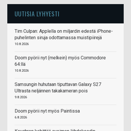
UUTISIA LYHYESTI
Tim Culpan: Applella on miljardin edestä iPhone-
puhelinten siruja odottamassa muistipiirejä
10.8.2026
Doom pyörii nyt (melkein) myös Commodore
64:llä
10.8.2026
Samsungin huhutaan tiputtavan Galaxy S27
Ultrasta neljännen takakameran pois
9.8.2026
Doom pyörii nyt myös Paintissa
6.8.2026