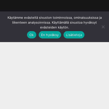
© S&J Media Oy
Käytämme evästeitä sivuston toiminnoissa, ominaisuuksissa ja
liikenteen analysoinnissa. Käyttämällä sivustoa hyväksyt
evästeiden käytön.
Ok
En hyväksy
Lisätietoja
;