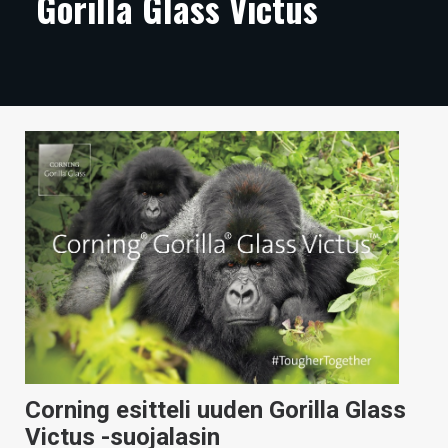
Gorilla Glass Victus
ARTIKKELIT
VIDEOT
TECHBBS
TIETOA
HINTA.FI
KAUPPA
VAIHDA TEEMA
HAKU
Corning esitteli uuden Gorilla Glass
Victus -suojalasin