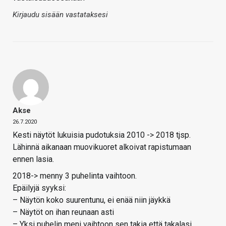
Kirjaudu sisään vastataksesi
Akse
26.7.2020
Kesti näytöt lukuisia pudotuksia 2010 -> 2018 tjsp.
Lähinnä aikanaan muovikuoret alkoivat rapistumaan
ennen lasia.
2018-> menny 3 puhelinta vaihtoon.
Epäilyjä syyksi:
– Näytön koko suurentunu, ei enää niin jäykkä
– Näytöt on ihan reunaan asti
– Yksi puhelin meni vaihtoon sen takia että takalasi