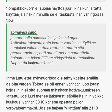
"lompakkokuori" ei suojaa näyttöä juuri ikinä kun laitetta
käyttää ja ainakin minulla se ei taskusta ihan vahingossa
tipu.
apinavesi sanoi
ja nuorisolla panssarilasi ja lasin korjaus
kotivakuutuksesta noin kerran vuodessa. Kyllä se
suojalasi vähän auttaa mutta ei muuta sitä
perusongelmaa, että puhelimet on suunniteltu
hajoamaan tekemällä ne särkyvästä materiaalista.
Napsauta laajentaaksesi…
Ihme juttu ettei nykynuorisoa ole tehty käsittelemään
asioita varoen. Toista se oli ennen vanhaan. Jos jotain
hajosi niin ei sitä suoraan mihinkään kotivakuutukseen
laitettu. Jos luuri menee jatkuvasti säpäleiksi niin vaikka
kuukausi vanhan 3310 kanssa opettaa paljon
varovaisemmaksi. Jos se hajoaa "yllättäen" niin 2110