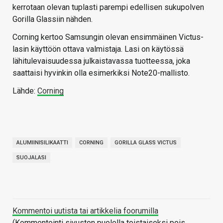
kerrotaan olevan tuplasti parempi edellisen sukupolven
Gorilla Glassiin nähden.
Corning kertoo Samsungin olevan ensimmäinen Victus-
lasin käyttöön ottava valmistaja. Lasi on käytössä
lähitulevaisuudessa julkaistavassa tuotteessa, joka
saattaisi hyvinkin olla esimerkiksi Note20-mallisto.
Lähde:
Corning
ALUMIINISILIKAATTI
CORNING
GORILLA GLASS VICTUS
SUOJALASI
Kommentoi uutista tai artikkelia foorumilla
(Kommentointi sivuston puolella toistaiseksi pois