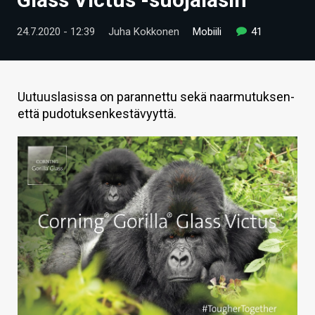
ARTIKKELIT
24.7.2020 - 12:39
Juha Kokkonen
Mobiili
41
VIDEOT
TECHBBS
Uutuuslasissa on parannettu sekä naarmutuksen-
TIETOA
että pudotuksenkestävyyttä.
HINTA.FI
KAUPPA
VAIHDA TEEMA
HAKU