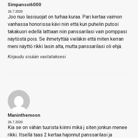
Simpanssi6000
26.7.2020
Joo nuo lasisuojat on turhaa kuraa. Pari kertaa vaimon
vanhassa honorissa kävi niin että kun puhelin putosi
takakuori edellä lattiaan niin panssarilasi vain pomppasi
näytöstä pois. Se ihmetyttää vieläkin että miten kerran
meni näyttö rikki lasin alta, mutta panssarilasi oli ehjä.
Kirjaudu sisään vastataksesi
Maninthemoon
26.7.2020
Kia se on vähän tuurista kiinni mikä j siten jonkun menee
rikki. Itsellä taas 2 kertaa hajonnut panssarilasi ja