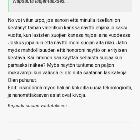
Napsauta laajentaaksesi…
No voi vitun urpo, jos sanoin että minulla itselläni on
kestänyt tämän valelitkun kanssa näyttö ehjänä jo kaksi
vuotta, kun lasisten suojien kanssa hajosi aina vuodessa.
Joskus jopa niin että näyttö meni suojan alta rikki. Jätin
myös mahdollisuuden että honoroni näyttö on erityisen
kestävä. Kai ihminen saa käyttää sellaista suojaa kun
parhaaksi näkee? Myös näytön tuntuma on paljon
mukavampi kun välissä ei ole niitä saatanan lasikalvoja.
Olen puhunut.
Edit: insinöörinä myös haluan kokeilla uusia teknologioita,
ja nanomittakaavan asiat ovat kivoja.
Kirjaudu sisään vastataksesi