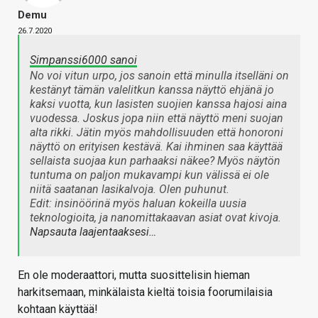
Demu
26.7.2020
Simpanssi6000 sanoi
No voi vitun urpo, jos sanoin että minulla itselläni on
kestänyt tämän valelitkun kanssa näyttö ehjänä jo
kaksi vuotta, kun lasisten suojien kanssa hajosi aina
vuodessa. Joskus jopa niin että näyttö meni suojan
alta rikki. Jätin myös mahdollisuuden että honoroni
näyttö on erityisen kestävä. Kai ihminen saa käyttää
sellaista suojaa kun parhaaksi näkee? Myös näytön
tuntuma on paljon mukavampi kun välissä ei ole
niitä saatanan lasikalvoja. Olen puhunut.
Edit: insinöörinä myös haluan kokeilla uusia
teknologioita, ja nanomittakaavan asiat ovat kivoja.
Napsauta laajentaaksesi…
En ole moderaattori, mutta suosittelisin hieman
harkitsemaan, minkälaista kieltä toisia foorumilaisia
kohtaan käyttää!