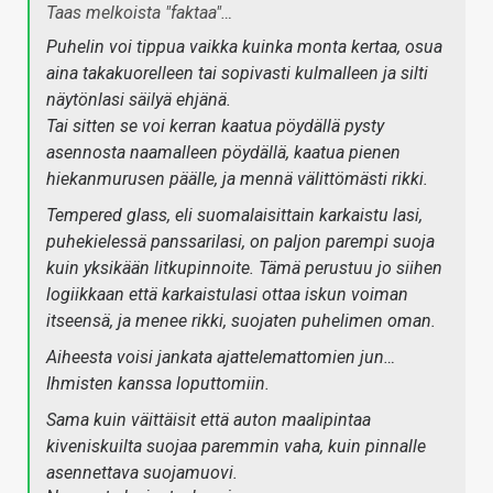
Taas melkoista "faktaa"…
Puhelin voi tippua vaikka kuinka monta kertaa, osua
aina takakuorelleen tai sopivasti kulmalleen ja silti
näytönlasi säilyä ehjänä.
Tai sitten se voi kerran kaatua pöydällä pysty
asennosta naamalleen pöydällä, kaatua pienen
hiekanmurusen päälle, ja mennä välittömästi rikki.
Tempered glass, eli suomalaisittain karkaistu lasi,
puhekielessä panssarilasi, on paljon parempi suoja
kuin yksikään litkupinnoite. Tämä perustuu jo siihen
logiikkaan että karkaistulasi ottaa iskun voiman
itseensä, ja menee rikki, suojaten puhelimen oman.
Aiheesta voisi jankata ajattelemattomien jun…
Ihmisten kanssa loputtomiin.
Sama kuin väittäisit että auton maalipintaa
kiveniskuilta suojaa paremmin vaha, kuin pinnalle
asennettava suojamuovi.