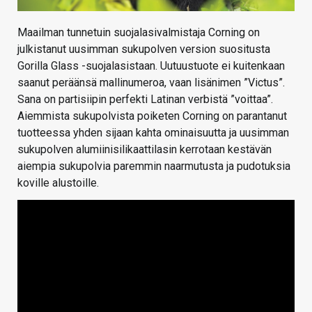
Maailman tunnetuin suojalasivalmistaja Corning on
julkistanut uusimman sukupolven version suositusta
Gorilla Glass -suojalasistaan. Uutuustuote ei kuitenkaan
saanut peräänsä mallinumeroa, vaan lisänimen ”Victus”.
Sana on partisiipin perfekti Latinan verbistä ”voittaa”.
Aiemmista sukupolvista poiketen Corning on parantanut
tuotteessa yhden sijaan kahta ominaisuutta ja uusimman
sukupolven alumiinisilikaattilasin kerrotaan kestävän
aiempia sukupolvia paremmin naarmutusta ja pudotuksia
koville alustoille.