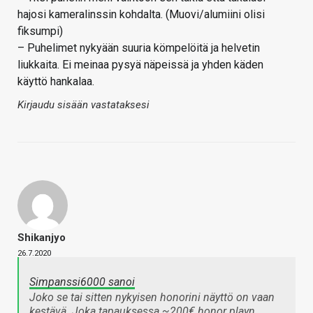
hajosi kameralinssin kohdalta. (Muovi/alumiini olisi
fiksumpi)
– Puhelimet nykyään suuria kömpelöitä ja helvetin
liukkaita. Ei meinaa pysyä näpeissä ja yhden käden
käyttö hankalaa.
Kirjaudu sisään vastataksesi
Shikanjyo
26.7.2020
Simpanssi6000 sanoi
Joko se tai sitten nykyisen honorini näyttö on vaan
kestävä. Joka tapauksessa ~200€ honor playn