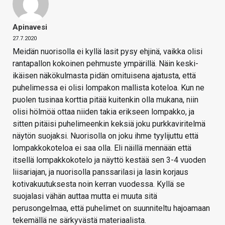
Apinavesi
27.7.2020
Meidän nuorisolla ei kyllä lasit pysy ehjinä, vaikka olisi
rantapallon kokoinen pehmuste ympärillä. Näin keski-
ikäisen näkökulmasta pidän omituisena ajatusta, että
puhelimessa ei olisi lompakon mallista koteloa. Kun ne
puolen tusinaa korttia pitää kuitenkin olla mukana, niin
olisi hölmöä ottaa niiden takia erikseen lompakko, ja
sitten pitäisi puhelimeenkin keksiä joku purkkaviritelmä
näytön suojaksi. Nuorisolla on joku ihme tyylijuttu että
lompakkokoteloa ei saa olla. Eli näillä mennään että
itsellä lompakkokotelo ja näyttö kestää sen 3-4 vuoden
liisariajan, ja nuorisolla panssarilasi ja lasin korjaus
kotivakuutuksesta noin kerran vuodessa. Kyllä se
suojalasi vähän auttaa mutta ei muuta sitä
perusongelmaa, että puhelimet on suunniteltu hajoamaan
tekemällä ne särkyvästä materiaalista.