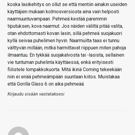
koska lasikehitys on ollut se että mentiin ainakin useiden
käyttäjien mukaan kolmosversiosta aina vain helposti
naarmuuntuvampaan. Pehmeä kestää paremmin
tiputuksen, kova naarmut. Jos näiden väliltä pitää valita,
otan ehdottomasti kovan lasin, sillä pehmeä suojakuori
kyllä seivaa puhelimen hyvin. Naarmuilta taas ei tunnu
välttyvän millään, mitkä harmittavat riippuen miten pahoja
ilmaantuu. En tykkää suojakalvosta tai -lasista, sellainen
vie tuntuman puhelinta käyttäessä, enkä erityisesti
fiilistele lompakkokuorta. Mitä ikinä Corning tekeekään
niin ei enää pehmeämpään suuntaan kiitos. Muistakaa
että Gorilla Glass 6 on aika pehmeää.
Kirjaudu sisään vastataksesi