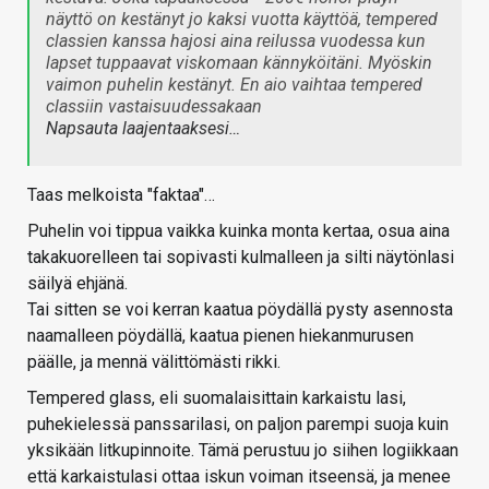
näyttö on kestänyt jo kaksi vuotta käyttöä, tempered
classien kanssa hajosi aina reilussa vuodessa kun
lapset tuppaavat viskomaan kännyköitäni. Myöskin
vaimon puhelin kestänyt. En aio vaihtaa tempered
classiin vastaisuudessakaan
Napsauta laajentaaksesi…
Taas melkoista "faktaa"…
Puhelin voi tippua vaikka kuinka monta kertaa, osua aina
takakuorelleen tai sopivasti kulmalleen ja silti näytönlasi
säilyä ehjänä.
Tai sitten se voi kerran kaatua pöydällä pysty asennosta
naamalleen pöydällä, kaatua pienen hiekanmurusen
päälle, ja mennä välittömästi rikki.
Tempered glass, eli suomalaisittain karkaistu lasi,
puhekielessä panssarilasi, on paljon parempi suoja kuin
yksikään litkupinnoite. Tämä perustuu jo siihen logiikkaan
että karkaistulasi ottaa iskun voiman itseensä, ja menee