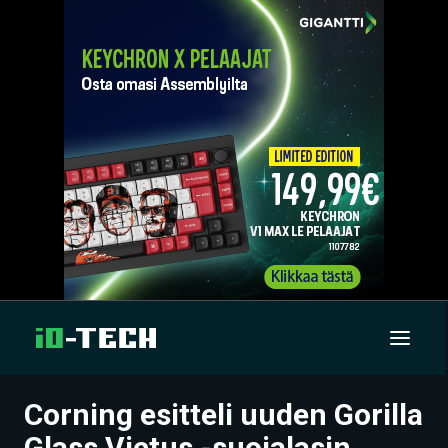
Corning esitteli uuden Gorilla
UUTISET
Glass Victus -suojalasin