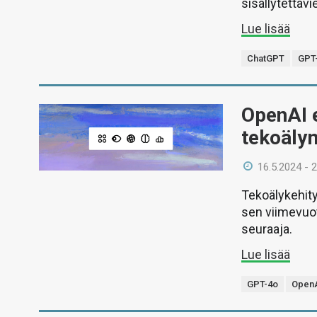
sisällytettäv
Lue lisää
ChatGPT
GPT
OpenAI 
tekoäly
16.5.2024 - 
Tekoälykehity
sen viimevuot
seuraaja.
Lue lisää
GPT-4o
Open