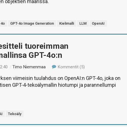
ien objektien määrissä.
-4o
GPT-4o Image Generation
Kielimalli
LLM
OpenAI
esitteli tuoreimman
mallinsa GPT-4o:n
22:40
/
Timo Niemenmaa
Kommentit (5)
ksen viimeisin tuulahdus on OpenAI:n GPT-4o, joka on
isen GPT-4-tekoälymallin hiotumpi ja parannellumpi
AI
Tekoäly