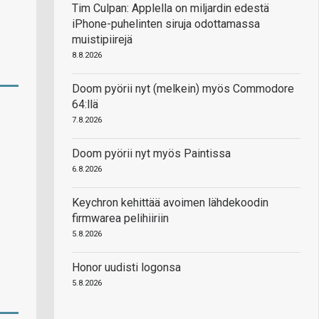
Tim Culpan: Applella on miljardin edestä
iPhone-puhelinten siruja odottamassa
muistipiirejä
8.8.2026
Doom pyörii nyt (melkein) myös Commodore
64:llä
7.8.2026
Doom pyörii nyt myös Paintissa
6.8.2026
Keychron kehittää avoimen lähdekoodin
firmwarea pelihiiriin
5.8.2026
Honor uudisti logonsa
5.8.2026