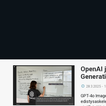
OpenAI 
Generati
28.3.2025 - 
GPT-4o Image
edistysaskele