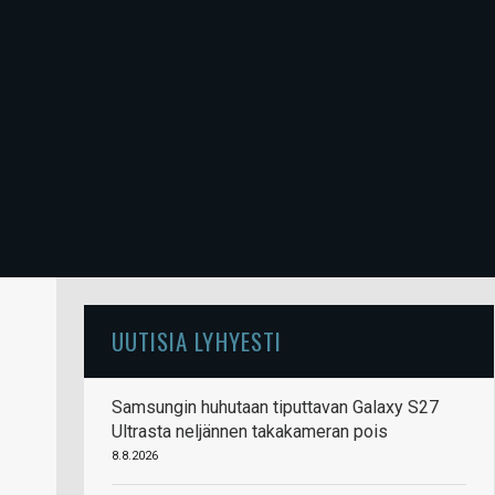
UUTISIA LYHYESTI
Samsungin huhutaan tiputtavan Galaxy S27
Ultrasta neljännen takakameran pois
8.8.2026