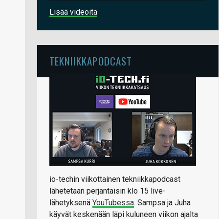
Lisää videoita
TEKNIIKKAPODCAST
io-techin viikottainen tekniikkapodcast
lähetetään perjantaisin klo 15 live-
lähetyksenä
YouTubessa
. Sampsa ja Juha
käyvät keskenään läpi kuluneen viikon ajalta