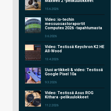
Maxwell 2 -pelikuulokkeet
15.6.2026
Video: io-techin
messuosastoraportit
Computex 2026 -tapahtumasta
3.6.2026
Video: Testissä Keychron K2 HE
All-Wood
13.4.2026
Uusi artikkeli & video: Testissä
Google Pixel 10a
9.3.2026
Video: Testissä Asus ROG
Kithara -pelikuulokkeet
11.2.2026