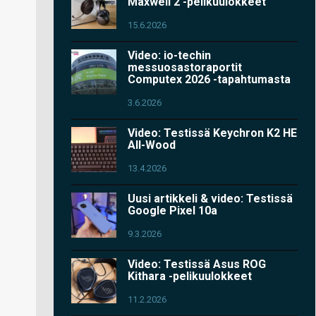
Maxwell 2 -pelikuulokkeet
15.6.2026
Video: io-techin
messuosastoraportit
Computex 2026 -tapahtumasta
3.6.2026
Video: Testissä Keychron K2 HE
All-Wood
13.4.2026
Uusi artikkeli & video: Testissä
Google Pixel 10a
9.3.2026
Video: Testissä Asus ROG
Kithara -pelikuulokkeet
11.2.2026