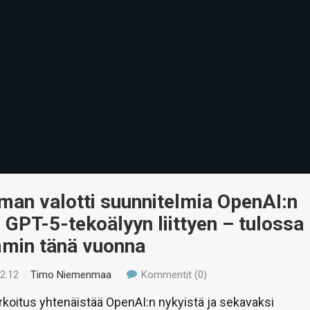
man valotti suunnitelmia OpenAI:n
 GPT-5-tekoälyyn liittyen – tulossa
in tänä vuonna
22:12
/
Timo Niemenmaa
Kommentit (0)
rkoitus yhtenäistää OpenAI:n nykyistä ja sekavaksi