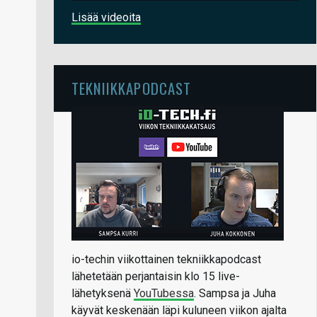
Lisää videoita
TEKNIIKKAPODCAST
io-techin viikottainen tekniikkapodcast
lähetetään perjantaisin klo 15 live-
lähetyksenä
YouTubessa
. Sampsa ja Juha
käyvät keskenään läpi kuluneen viikon ajalta