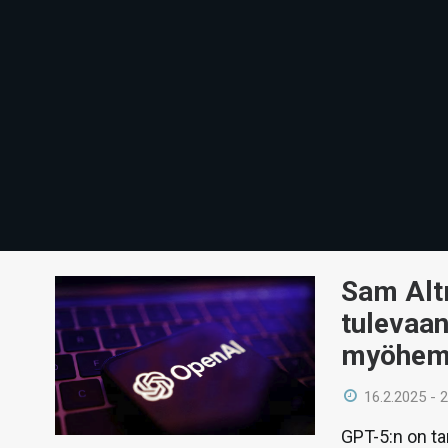
Sam Alt
tulevaan
myöhemm
16.2.2025 - 
GPT-5:n on ta