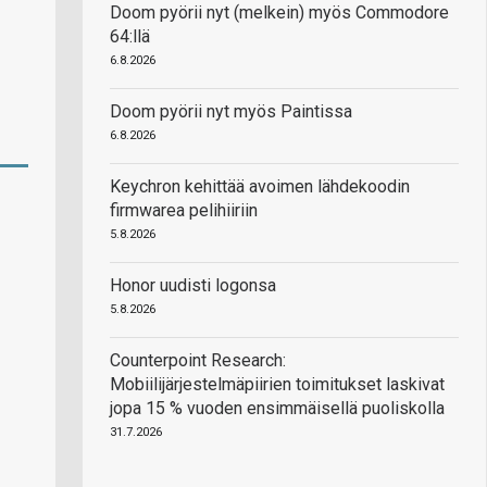
Doom pyörii nyt (melkein) myös Commodore
64:llä
6.8.2026
Doom pyörii nyt myös Paintissa
6.8.2026
Keychron kehittää avoimen lähdekoodin
firmwarea pelihiiriin
5.8.2026
Honor uudisti logonsa
5.8.2026
Counterpoint Research:
Mobiilijärjestelmäpiirien toimitukset laskivat
jopa 15 % vuoden ensimmäisellä puoliskolla
31.7.2026