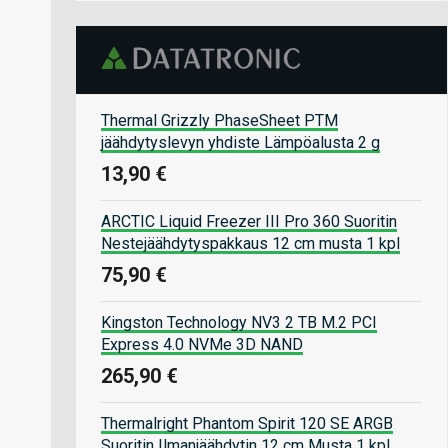
Thermal Grizzly PhaseSheet PTM
jäähdytyslevyn yhdiste Lämpöalusta 2 g
13,90 €
ARCTIC Liquid Freezer III Pro 360 Suoritin
Nestejäähdytyspakkaus 12 cm musta 1 kpl
75,90 €
Kingston Technology NV3 2 TB M.2 PCI
Express 4.0 NVMe 3D NAND
265,90 €
Thermalright Phantom Spirit 120 SE ARGB
Suoritin Ilmanjäähdytin 12 cm Musta 1 kpl