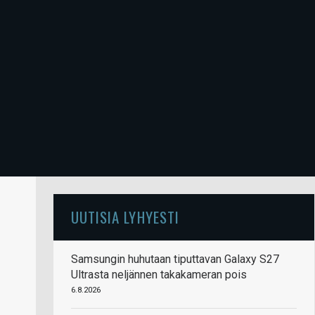
UUTISIA LYHYESTI
Samsungin huhutaan tiputtavan Galaxy S27
Ultrasta neljännen takakameran pois
6.8.2026