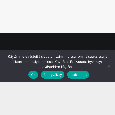
© S&J Media Oy
Käytämme evästeitä sivuston toiminnoissa, ominaisuuksissa ja
liikenteen analysoinnissa. Käyttämällä sivustoa hyväksyt
evästeiden käytön.
Ok
En hyväksy
Lisätietoja
;