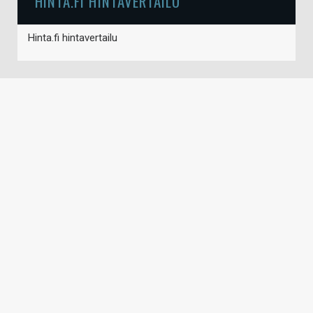
HINTA.FI HINTAVERTAILU
Hinta.fi hintavertailu