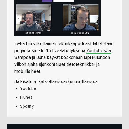
io-techin viikottainen tekniikkapodcast lähetetään
perjantaisin klo 15 live-lähetyksenä
YouTubessa
.
Sampsa ja Juha käyvät keskenään läpi kuluneen
viikon ajalta ajankohtaiset tietotekniikka- ja
mobiiliaiheet.
Jälkikäteen katseltavissa/kuunneltavissa:
Youtube
iTunes
Spotify