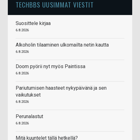
TECHBBS UUSIMMAT VIESTIT
Suosittele kirjaa
6.8.2026
Alkoholin tilaaminen ulkomailta netin kautta
6.8.2026
Doom pyörii nyt myös Paintissa
6.8.2026
Pariutumisen haasteet nykypäivänä ja sen
vaikutukset
6.8.2026
Perunalastut
6.8.2026
Mitä kuuntelet tällä hetkellä?