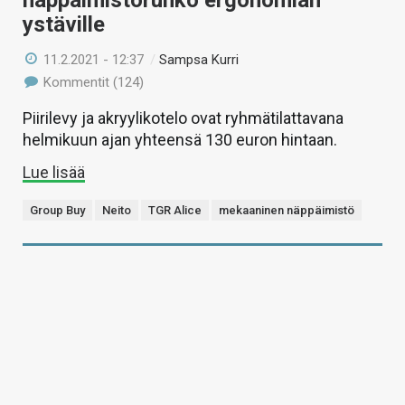
näppäimistörunko ergonomian
ystäville
11.2.2021 - 12:37
/
Sampsa Kurri
Kommentit (124)
Piirilevy ja akryylikotelo ovat ryhmätilattavana
helmikuun ajan yhteensä 130 euron hintaan.
Lue lisää
Group Buy
Neito
TGR Alice
mekaaninen näppäimistö