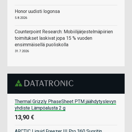
Honor uudisti logonsa
5.8.2026
Counterpoint Research: Mobiilijärjestelmäpiirien
toimitukset laskivat jopa 15 % vuoden
ensimmäisellä puoliskolla
31.7.2026
Thermal Grizzly PhaseSheet PTM jäähdytyslevyn
yhdiste Lämpöalusta 2 g
13,90 €
ARCTIC Liquid Freezer III Pro 360 Suoritin