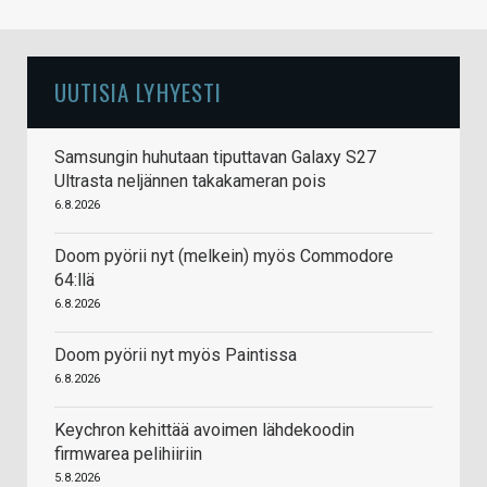
UUTISIA LYHYESTI
Samsungin huhutaan tiputtavan Galaxy S27
Ultrasta neljännen takakameran pois
6.8.2026
Doom pyörii nyt (melkein) myös Commodore
64:llä
6.8.2026
Doom pyörii nyt myös Paintissa
6.8.2026
Keychron kehittää avoimen lähdekoodin
firmwarea pelihiiriin
5.8.2026