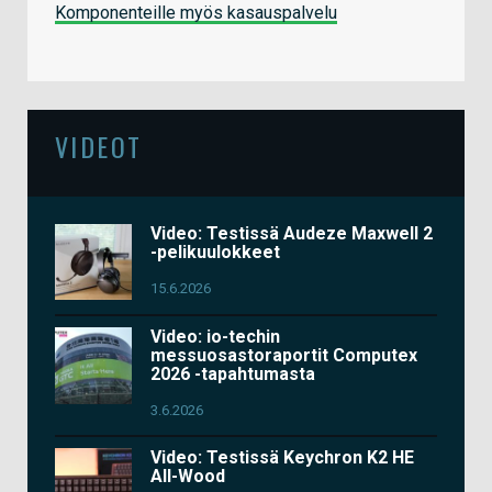
Komponenteille myös kasauspalvelu
VIDEOT
Video: Testissä Audeze Maxwell 2
-pelikuulokkeet
15.6.2026
Video: io-techin
messuosastoraportit Computex
2026 -tapahtumasta
3.6.2026
Video: Testissä Keychron K2 HE
All-Wood