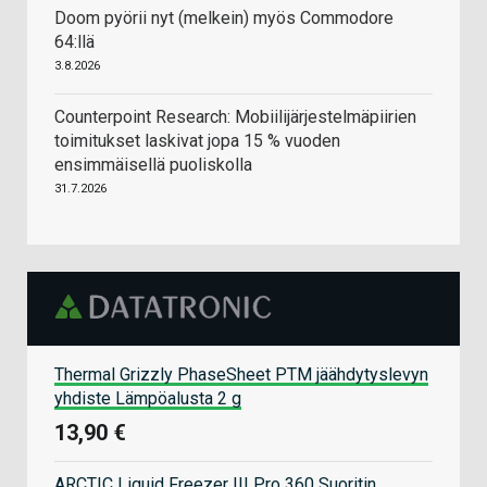
Doom pyörii nyt (melkein) myös Commodore
64:llä
3.8.2026
Counterpoint Research: Mobiilijärjestelmäpiirien
toimitukset laskivat jopa 15 % vuoden
ensimmäisellä puoliskolla
31.7.2026
Thermal Grizzly PhaseSheet PTM jäähdytyslevyn
yhdiste Lämpöalusta 2 g
13,90 €
ARCTIC Liquid Freezer III Pro 360 Suoritin