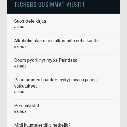
TECHBBS UUSIMMAT VIESTIT
Suosittele kirjaa
6.8.2026
Alkoholin tilaaminen ulkomailta netin kautta
6.8.2026
Doom pyörii nyt myös Paintissa
6.8.2026
Pariutumisen haasteet nykypäivänä ja sen
vaikutukset
6.8.2026
Perunalastut
6.8.2026
Mitä kuuntelet tällä hetkellä?