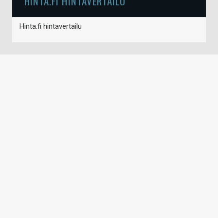
HINTA.FI HINTAVERTAILU
Hinta.fi hintavertailu