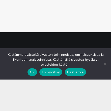
© S&J Media Oy
Käytämme evästeitä sivuston toiminnoissa, ominaisuuksissa ja
liikenteen analysoinnissa. Käyttämällä sivustoa hyväksyt
evästeiden käytön.
Ok
En hyväksy
Lisätietoja
;