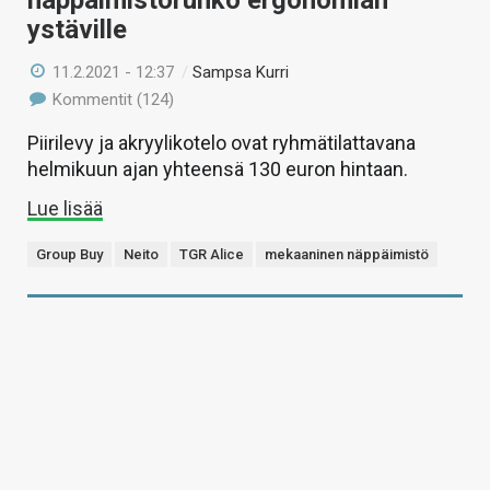
näppäimistörunko ergonomian
ystäville
11.2.2021 - 12:37
/
Sampsa Kurri
Kommentit (124)
Piirilevy ja akryylikotelo ovat ryhmätilattavana
helmikuun ajan yhteensä 130 euron hintaan.
Lue lisää
Group Buy
Neito
TGR Alice
mekaaninen näppäimistö