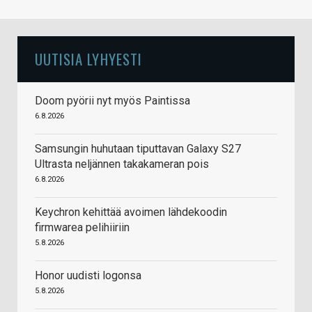
UUTISIA LYHYESTI
Doom pyörii nyt myös Paintissa
6.8.2026
Samsungin huhutaan tiputtavan Galaxy S27
Ultrasta neljännen takakameran pois
6.8.2026
Keychron kehittää avoimen lähdekoodin
firmwarea pelihiiriin
5.8.2026
Honor uudisti logonsa
5.8.2026