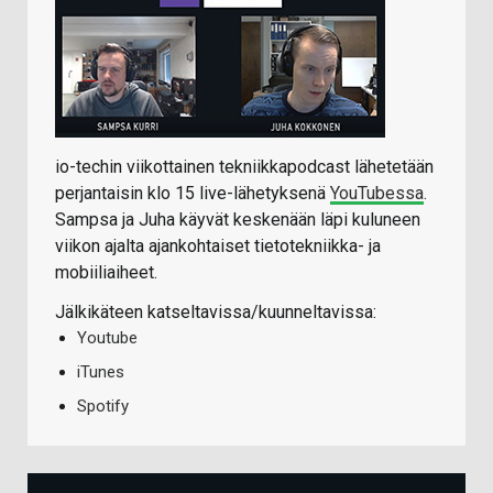
io-techin viikottainen tekniikkapodcast lähetetään
perjantaisin klo 15 live-lähetyksenä
YouTubessa
.
Sampsa ja Juha käyvät keskenään läpi kuluneen
viikon ajalta ajankohtaiset tietotekniikka- ja
mobiiliaiheet.
Jälkikäteen katseltavissa/kuunneltavissa:
Youtube
iTunes
Spotify