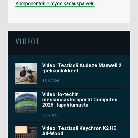
Komponenteille myös kasauspalvelu
VIDEOT
Video: Testissä Audeze Maxwell 2
-pelikuulokkeet
15.6.2026
Video: io-techin
messuosastoraportit Computex
2026 -tapahtumasta
3.6.2026
Video: Testissä Keychron K2 HE
All-Wood