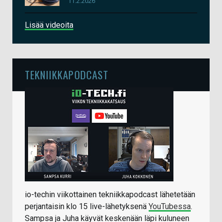
11.2.2026
Lisää videoita
TEKNIIKKAPODCAST
io-techin viikottainen tekniikkapodcast lähetetään
perjantaisin klo 15 live-lähetyksenä
YouTubessa
.
Sampsa ja Juha käyvät keskenään läpi kuluneen