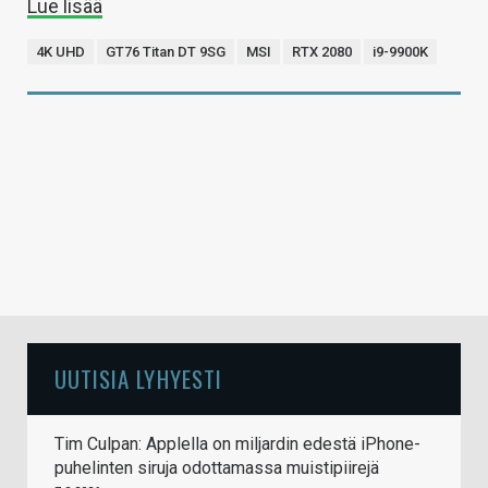
Lue lisää
4K UHD
GT76 Titan DT 9SG
MSI
RTX 2080
i9-9900K
UUTISIA LYHYESTI
Tim Culpan: Applella on miljardin edestä iPhone-
puhelinten siruja odottamassa muistipiirejä