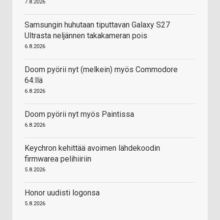
7.8.2026
Samsungin huhutaan tiputtavan Galaxy S27
Ultrasta neljännen takakameran pois
6.8.2026
Doom pyörii nyt (melkein) myös Commodore
64:llä
6.8.2026
Doom pyörii nyt myös Paintissa
6.8.2026
Keychron kehittää avoimen lähdekoodin
firmwarea pelihiiriin
5.8.2026
Honor uudisti logonsa
5.8.2026