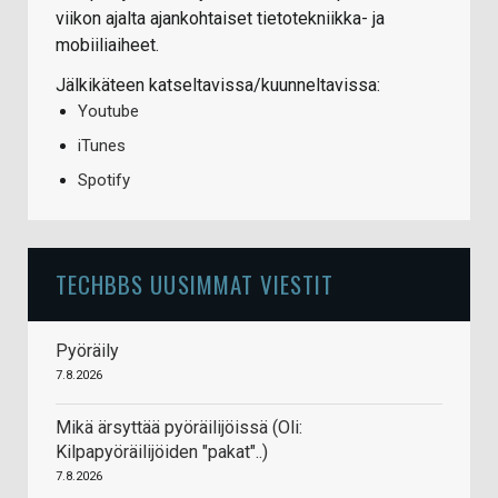
viikon ajalta ajankohtaiset tietotekniikka- ja
mobiiliaiheet.
Jälkikäteen katseltavissa/kuunneltavissa:
Youtube
iTunes
Spotify
TECHBBS UUSIMMAT VIESTIT
Pyöräily
7.8.2026
Mikä ärsyttää pyöräilijöissä (Oli:
Kilpapyöräilijöiden "pakat"..)
7.8.2026