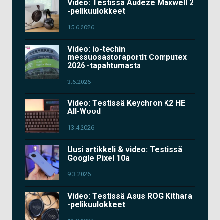
Video: Testissä Audeze Maxwell 2
-pelikuulokkeet
15.6.2026
Video: io-techin
messuosastoraportit Computex
2026 -tapahtumasta
3.6.2026
Video: Testissä Keychron K2 HE
All-Wood
13.4.2026
Uusi artikkeli & video: Testissä
Google Pixel 10a
9.3.2026
Video: Testissä Asus ROG Kithara
-pelikuulokkeet