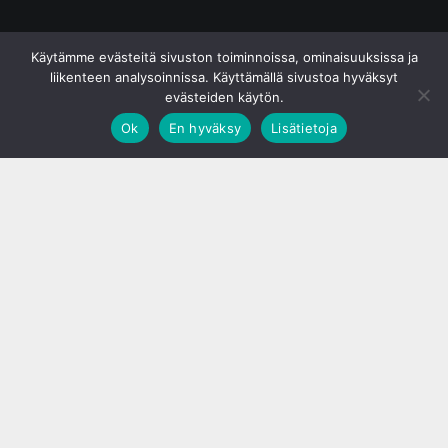
© S&J Media Oy
Käytämme evästeitä sivuston toiminnoissa, ominaisuuksissa ja
liikenteen analysoinnissa. Käyttämällä sivustoa hyväksyt
evästeiden käytön.
Ok
En hyväksy
Lisätietoja
;