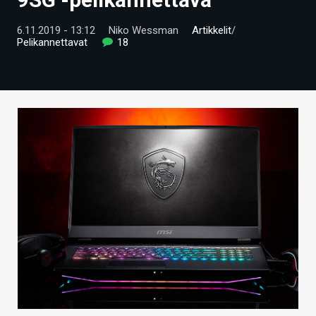
ARTIKKELIT
6.11.2019 - 13:12
Niko Wessman
Artikkelit
/
Pelikannettavat
18
VIDEOT
TECHBBS
TIETOA
HINTA.FI
KAUPPA
VAIHDA TEEMA
HAKU