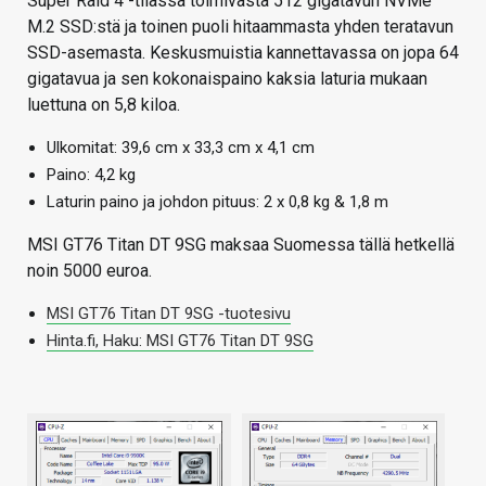
Super Raid 4 -tilassa toimivasta 512 gigatavun NVMe
M.2 SSD:stä ja toinen puoli hitaammasta yhden teratavun
SSD-asemasta. Keskusmuistia kannettavassa on jopa 64
gigatavua ja sen kokonaispaino kaksia laturia mukaan
luettuna on 5,8 kiloa.
Ulkomitat: 39,6 cm x 33,3 cm x 4,1 cm
Paino: 4,2 kg
Laturin paino ja johdon pituus: 2 x 0,8 kg & 1,8 m
MSI GT76 Titan DT 9SG maksaa Suomessa tällä hetkellä
noin 5000 euroa.
MSI
GT76 Titan DT 9SG -tuotesivu
Hinta.fi, Haku: MSI GT76 Titan DT 9SG