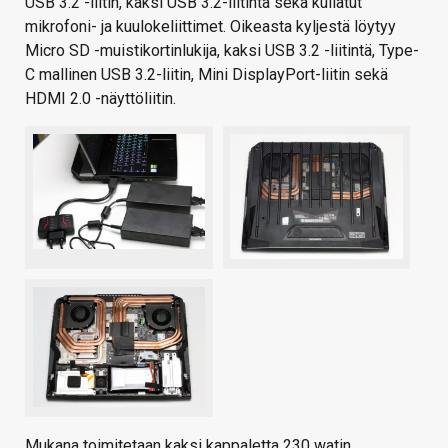
USB 3.2 -liitin, kaksi USB 3.2-liitintä sekä kullatut
mikrofoni- ja kuulokeliittimet. Oikeasta kyljestä löytyy
Micro SD -muistikortinlukija, kaksi USB 3.2 -liitintä, Type-
C mallinen USB 3.2-liitin, Mini DisplayPort-liitin sekä
HDMI 2.0 -näyttöliitin.
Mukana toimitetaan kaksi kappaletta 230 watin