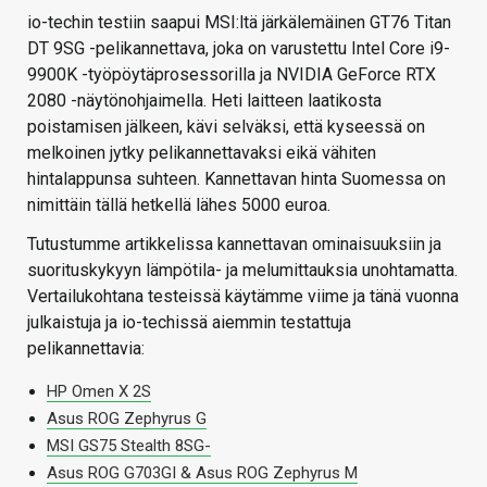
io-techin testiin saapui MSI:ltä järkälemäinen GT76 Titan
DT 9SG -pelikannettava, joka on varustettu Intel Core i9-
9900K -työpöytäprosessorilla ja NVIDIA GeForce RTX
2080 -näytönohjaimella. Heti laitteen laatikosta
poistamisen jälkeen, kävi selväksi, että kyseessä on
melkoinen jytky pelikannettavaksi eikä vähiten
hintalappunsa suhteen. Kannettavan hinta Suomessa on
nimittäin tällä hetkellä lähes 5000 euroa.
Tutustumme artikkelissa kannettavan ominaisuuksiin ja
suorituskykyyn lämpötila- ja melumittauksia unohtamatta.
Vertailukohtana testeissä käytämme viime ja tänä vuonna
julkaistuja ja io-techissä aiemmin testattuja
pelikannettavia:
HP Omen X 2S
Asus ROG Zephyrus G
MSI GS75 Stealth 8SG-
Asus ROG G703GI & Asus ROG Zephyrus M