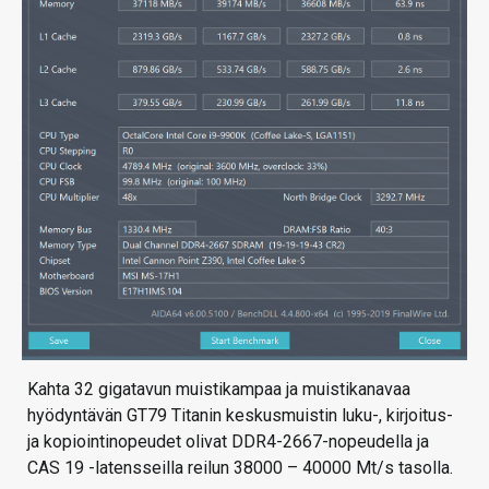
Kahta 32 gigatavun muistikampaa ja muistikanavaa
hyödyntävän GT79 Titanin keskusmuistin luku-, kirjoitus-
ja kopiointinopeudet olivat DDR4-2667-nopeudella ja
CAS 19 -latensseilla reilun 38000 – 40000 Mt/s tasolla.