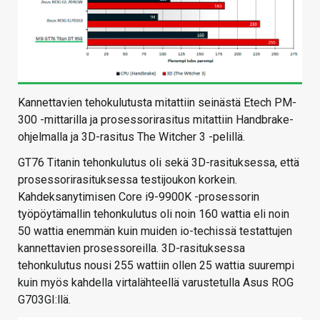
Kannettavien tehokulutusta mitattiin seinästä Etech PM-
300 -mittarilla ja prosessorirasitus mitattiin Handbrake-
ohjelmalla ja 3D-rasitus The Witcher 3 -pelillä.
GT76 Titanin tehonkulutus oli sekä 3D-rasituksessa, että
prosessorirasituksessa testijoukon korkein.
Kahdeksanytimisen Core i9-9900K -prosessorin
työpöytämallin tehonkulutus oli noin 160 wattia eli noin
50 wattia enemmän kuin muiden io-techissä testattujen
kannettavien prosessoreilla. 3D-rasituksessa
tehonkulutus nousi 255 wattiin ollen 25 wattia suurempi
kuin myös kahdella virtalähteellä varustetulla Asus ROG
G703GI:llä.