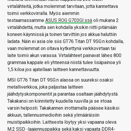
virtalähteitä, jotka molemmat tarvitaan, jotta kannettava
toimii verkkovirralla. Myös aiemmin
testaamassamme
ASUS ROG G703GI:ssä
oli mukana 2
virtalähdettä, mutta sen kohdalla yksikin riitti pitämään
koneen käynnissä ja toinen tarvittiin jos akkua haluttiin
ladata. Näin ei asia ole siis GT76 Titan DT 9SG:n kohdalla,
vaan molemmat on oltava kytkettynä verkkovirtaan tai
laite toimii akun varassa. Virtalähteet painavat lähes 800
grammaa kappale eli yhteensä niistä tulee lisäpainoa yli
1,5 kiloa jos ajatellaan laitteen kannettavuutta.
MSI GT76 Titan DT 9SG:n alaosa on suureksi osaksi
metalliverkkoa, joka paljastaa laitteen
jäähdytyskomponentit ja parantaa osaltaan jäähdytystä.
Takakansi on kiinnitetty kuudella ruuvilla ja se irtoaa
varsin helposti. Takakannen irrottamalla pääsee käsiksi
akkuun, tallennusmedioihin sekä ylimääräisiin
muistipaikkoihin. Laitteesta löytyy yksi vapaana oleva
M.2 SSD -laajennuspaikka sekä kaksi vapaata DDR4-