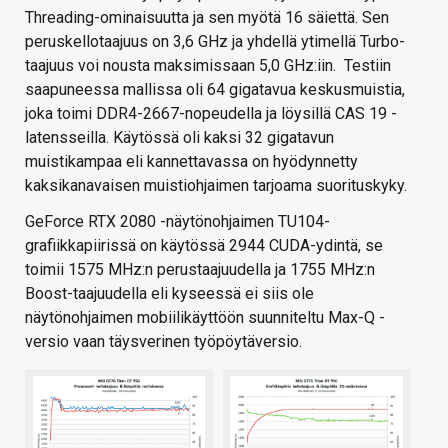
Threading-ominaisuutta ja sen myötä 16 säiettä. Sen
peruskellotaajuus on 3,6 GHz ja yhdellä ytimellä Turbo-
taajuus voi nousta maksimissaan 5,0 GHz:iin. Testiin
saapuneessa mallissa oli 64 gigatavua keskusmuistia,
joka toimi DDR4-2667-nopeudella ja löysillä CAS 19 -
latensseilla. Käytössä oli kaksi 32 gigatavun
muistikampaa eli kannettavassa on hyödynnetty
kaksikanavaisen muistiohjaimen tarjoama suorituskyky.
GeForce RTX 2080 -näytönohjaimen TU104-
grafiikkapiirissä on käytössä 2944 CUDA-ydintä, se
toimii 1575 MHz:n perustaajuudella ja 1755 MHz:n
Boost-taajuudella eli kyseessä ei siis ole
näytönohjaimen mobiilikäyttöön suunniteltu Max-Q -
versio vaan täysverinen työpöytäversio.