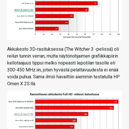
Akkukesto 3D-rasituksessa (The Witcher 3 -pelissä) oli
reilun tunnin verran, mutta näytönohjaimen grafiikkapiirin
kellotaajuus tippui melko nopeasti lepotilan tasolle eli
300-450 MHz:iin, joten hyvästä pelattavuudesta ei enää
voida puhua. Sama ilmiö havaittiin aiemmin testatulla HP
Omen X 2S:llä.