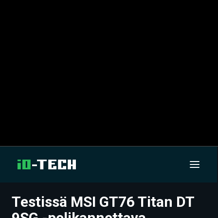
Testissä MSI GT76 Titan DT
UUTISET
9SG -pelikannettava