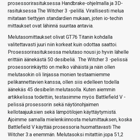
prosessorirasituksessa Handbrake-ohjelmalla ja 3D-
rasituksessa The Witcher 3 -pelillä. Virallisesti melua
mitataan tiettyjen standardien mukaan, joten io-techin
mittaukset ovat lähinnä suuntaa antavia.
Melutasomittaukset olivat GT76 Titanin kohdalla
valitettavasti juuri niin korkeat kuin odottaa saattoi.
Prosessorirasituksessa melutaso nousi jo hyvin lähelle
erittäin äänekästä 50 desibeliä. The Witcher 3 -pelissä
prosessorinkäyttö on melko vähäistä ja näin ollen
melutasokin oli linjassa monien testaamiemme
pelikannettavien kanssa, ollen siis edelleen todella
äänekäs 45 desibelin melutasolla. Kuten aiemmin
artikkelissa todettiin, testasimme myös Battlefield V -
pelissä prosessorin sekä näytönohjaimen
kellotaajuuksien sekä lämpötilojen käyttäytymistä.
Ajoimme samalla mielenkiinnosta melumittauksen, koska
Battlefield V käyttää prosessoria huomattavasti The
Witcher 3:a enemmän. Melutasoksi mitattiin jopa 51,2