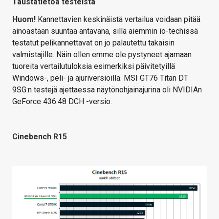
Taustatietoa testeistä
Huom!
Kannettavien keskinäistä vertailua voidaan pitää
ainoastaan suuntaa antavana, sillä aiemmin io-techissä
testatut pelikannettavat on jo palautettu takaisin
valmistajille. Näin ollen emme ole pystyneet ajamaan
tuoreita vertailutuloksia esimerkiksi päivitetyillä
Windows-, peli- ja ajuriversioilla. MSI GT76 Titan DT
9SG:n testejä ajettaessa näytönohjainajurina oli NVIDIAn
GeForce 436.48 DCH -versio.
Cinebench R15