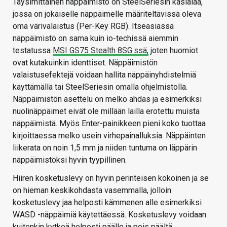
Täysimittainen näppäimistö on SteelSeriesin käsialaa,
jossa on jokaiselle näppäimelle määriteltävissä oleva
oma värivalaistus (Per-Key RGB). Itseasiassa
näppäimistö on sama kuin io-techissä aiemmin
testatussa
MSI GS75 Stealth 8SG:ssä,
joten huomiot
ovat kutakuinkin identtiset. Näppäimistön
valaistusefektejä voidaan hallita näppäinyhdistelmiä
käyttämällä tai SteelSeriesin omalla ohjelmistolla.
Näppäimistön asettelu on melko ahdas ja esimerkiksi
nuolinäppäimet eivät ole millään lailla erotettu muista
näppäimistä. Myös Enter-painikkeen pieni koko tuottaa
kirjoittaessa melko usein virhepainalluksia. Näppäinten
liikerata on noin 1,5 mm ja niiden tuntuma on läppärin
näppäimistöksi hyvin tyypillinen.
Hiiren kosketuslevy on hyvin perinteisen kokoinen ja se
on hieman keskikohdasta vasemmalla, jolloin
kosketuslevy jaa helposti kämmenen alle esimerkiksi
WASD -näppäimiä käytettäessä. Kosketuslevy voidaan
kuitenkin kytkeä helposti päälle ja pois päältä