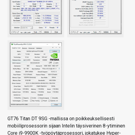
GT76 Titan DT 9SG -mallissa on poikkeuksellisesti
mobiiliprosessorin sijaan Intelin täysiverinen 8-ytiminen
Core i9-9900K -työpöytäprosessori, jokatukee Hyper-