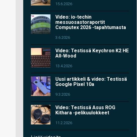
15.6.2026
Video: io-techin
messuosastoraportit
Computex 2026 -tapahtumasta
3.6.2026
Video: Testissä Keychron K2 HE
All-Wood
13.4.2026
Uusi artikkeli & video: Testissä
Google Pixel 10a
9.3.2026
Video: Testissä Asus ROG
Kithara -pelikuulokkeet
11.2.2026