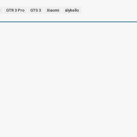
3
GTR 3 Pro
GTS 3
Xiaomi
älykello