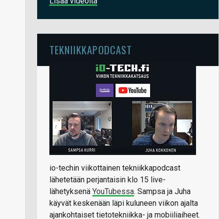
Lisää videoita
TEKNIIKKAPODCAST
io-techin viikottainen tekniikkapodcast
lähetetään perjantaisin klo 15 live-
lähetyksenä
YouTubessa
. Sampsa ja Juha
käyvät keskenään läpi kuluneen viikon ajalta
ajankohtaiset tietotekniikka- ja mobiiliaiheet.