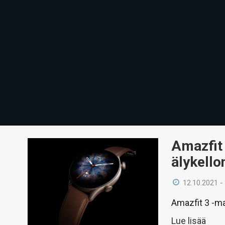
Amazfit 
älykello
12.10.2021 -
Amazfit 3 -ma
Lue lisää