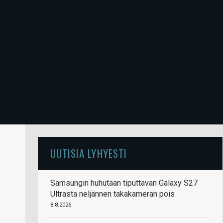
UUTISIA LYHYESTI
Samsungin huhutaan tiputtavan Galaxy S27
Ultrasta neljännen takakameran pois
8.8.2026