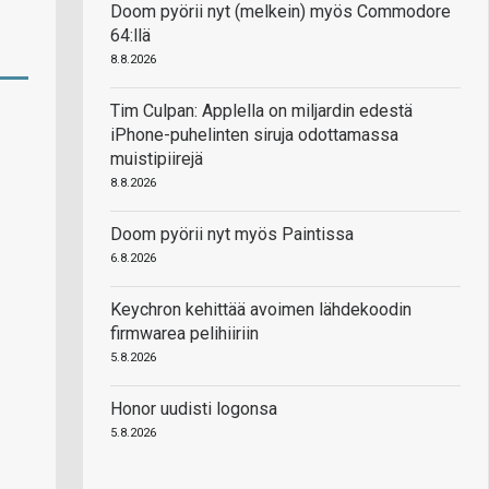
Doom pyörii nyt (melkein) myös Commodore
64:llä
8.8.2026
Tim Culpan: Applella on miljardin edestä
iPhone-puhelinten siruja odottamassa
muistipiirejä
8.8.2026
Doom pyörii nyt myös Paintissa
6.8.2026
Keychron kehittää avoimen lähdekoodin
firmwarea pelihiiriin
5.8.2026
Honor uudisti logonsa
5.8.2026