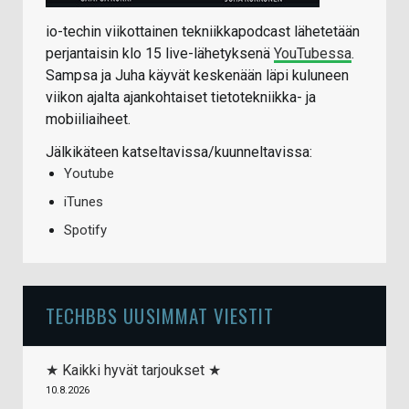
io-techin viikottainen tekniikkapodcast lähetetään
perjantaisin klo 15 live-lähetyksenä
YouTubessa
.
Sampsa ja Juha käyvät keskenään läpi kuluneen
viikon ajalta ajankohtaiset tietotekniikka- ja
mobiiliaiheet.
Jälkikäteen katseltavissa/kuunneltavissa:
Youtube
iTunes
Spotify
TECHBBS UUSIMMAT VIESTIT
★ Kaikki hyvät tarjoukset ★
10.8.2026