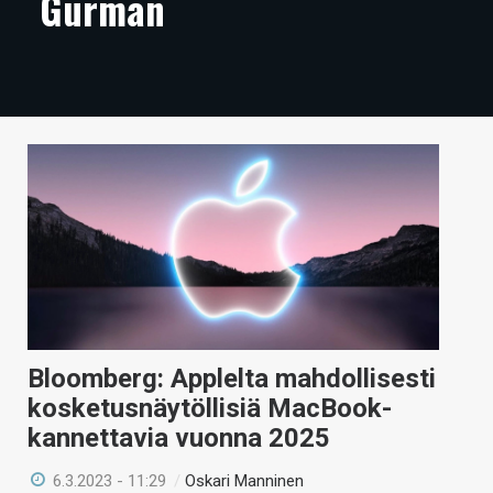
Gurman
ARTIKKELIT
VIDEOT
TECHBBS
TIETOA
HINTA.FI
KAUPPA
VAIHDA TEEMA
Bloomberg: Applelta mahdollisesti
kosketusnäytöllisiä MacBook-
HAKU
kannettavia vuonna 2025
6.3.2023 - 11:29
/
Oskari Manninen