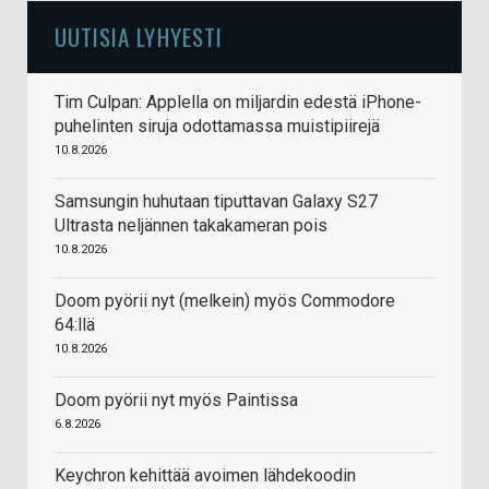
UUTISIA LYHYESTI
Tim Culpan: Applella on miljardin edestä iPhone-
puhelinten siruja odottamassa muistipiirejä
10.8.2026
Samsungin huhutaan tiputtavan Galaxy S27
Ultrasta neljännen takakameran pois
10.8.2026
Doom pyörii nyt (melkein) myös Commodore
64:llä
10.8.2026
Doom pyörii nyt myös Paintissa
6.8.2026
Keychron kehittää avoimen lähdekoodin