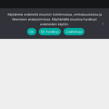
© S&J Media Oy
Käytämme evästeitä sivuston toiminnoissa, ominaisuuksissa ja
liikenteen analysoinnissa. Käyttämällä sivustoa hyväksyt
evästeiden käytön.
Ok
En hyväksy
Lisätietoja
;