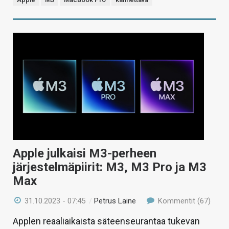
Apple julkaisi M3-perheen
järjestelmäpiirit: M3, M3 Pro ja M3
Max
31.10.2023 - 07:45
/
Petrus Laine
Kommentit (67)
Applen reaaliaikaista säteenseurantaa tukevan