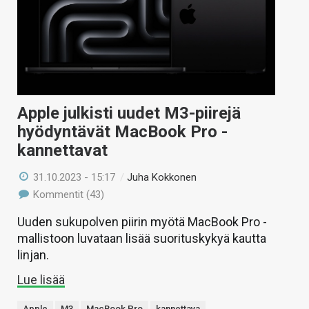
Apple julkisti uudet M3-piirejä
hyödyntävät MacBook Pro -
kannettavat
31.10.2023 - 15:17
/
Juha Kokkonen
Kommentit (43)
Uuden sukupolven piirin myötä MacBook Pro -
mallistoon luvataan lisää suorituskykyä kautta
linjan.
Lue lisää
Apple
M3
MacBook Pro
kannettava