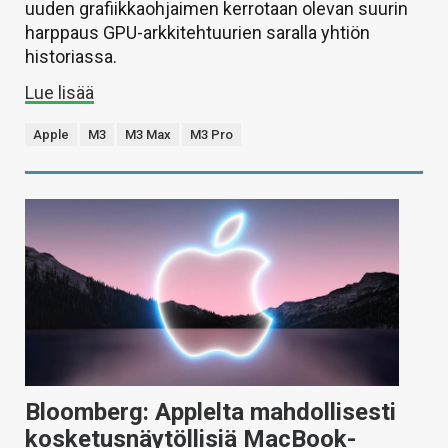
uuden grafiikkaohjaimen kerrotaan olevan suurin
harppaus GPU-arkkitehtuurien saralla yhtiön
historiassa.
Lue lisää
Apple
M3
M3 Max
M3 Pro
Bloomberg: Applelta mahdollisesti
kosketusnäytöllisiä MacBook-