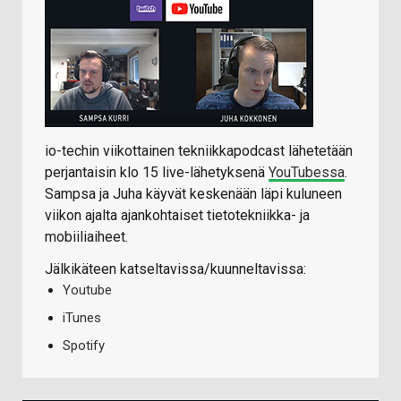
io-techin viikottainen tekniikkapodcast lähetetään
perjantaisin klo 15 live-lähetyksenä
YouTubessa
.
Sampsa ja Juha käyvät keskenään läpi kuluneen
viikon ajalta ajankohtaiset tietotekniikka- ja
mobiiliaiheet.
Jälkikäteen katseltavissa/kuunneltavissa:
Youtube
iTunes
Spotify