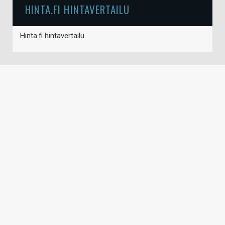
HINTA.FI HINTAVERTAILU
Hinta.fi hintavertailu