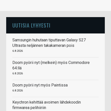
UUTISIA LYHYESTI
Samsungin huhutaan tiputtavan Galaxy S27
Ultrasta neljännen takakameran pois
6.8.2026
Doom pyörii nyt (melkein) myös Commodore
64:llä
6.8.2026
Doom pyörii nyt myös Paintissa
6.8.2026
Keychron kehittää avoimen lähdekoodin
firmwarea pelihiiriin