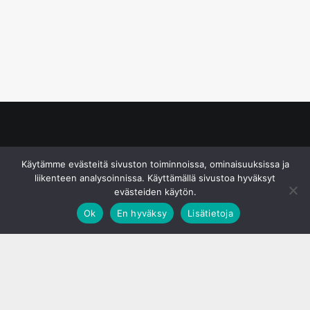
© S&J Media Oy
Käytämme evästeitä sivuston toiminnoissa, ominaisuuksissa ja
liikenteen analysoinnissa. Käyttämällä sivustoa hyväksyt
evästeiden käytön.
Ok
En hyväksy
Lisätietoja
;