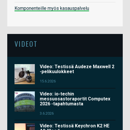
Komponenteille myös kasauspalvelu
VIDEOT
Video: Testissä Audeze Maxwell 2
-pelikuulokkeet
15.6.2026
Video: io-techin
messuosastoraportit Computex
2026 -tapahtumasta
3.6.2026
Video: Testissä Keychron K2 HE