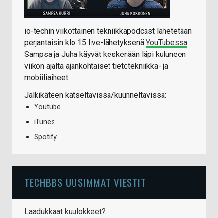
io-techin viikottainen tekniikkapodcast lähetetään
perjantaisin klo 15 live-lähetyksenä
YouTubessa
.
Sampsa ja Juha käyvät keskenään läpi kuluneen
viikon ajalta ajankohtaiset tietotekniikka- ja
mobiiliaiheet.
Jälkikäteen katseltavissa/kuunneltavissa:
Youtube
iTunes
Spotify
TECHBBS UUSIMMAT VIESTIT
Laadukkaat kuulokkeet?