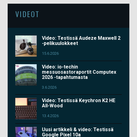
VIDEOT
Video: Testissä Audeze Maxwell 2
-pelikuulokkeet
15.6.2026
Video: io-techin
messuosastoraportit Computex
2026 -tapahtumasta
3.6.2026
Video: Testissä Keychron K2 HE
All-Wood
13.4.2026
Uusi artikkeli & video: Testissä
Google Pixel 10a