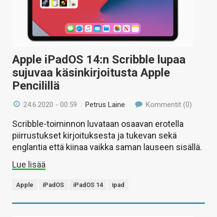
Apple iPadOS 14:n Scribble lupaa
sujuvaa käsinkirjoitusta Apple
Pencilillä
24.6.2020 - 00:59
/
Petrus Laine
Kommentit (0)
Scribble-toiminnon luvataan osaavan erotella
piirrustukset kirjoituksesta ja tukevan sekä
englantia että kiinaa vaikka saman lauseen sisällä.
Lue lisää
Apple
iPadOS
iPadOS 14
ipad