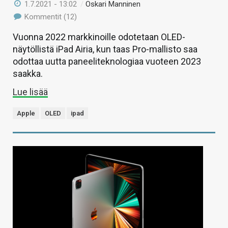
1.7.2021 - 13:02
/
Oskari Manninen
Kommentit (12)
Vuonna 2022 markkinoille odotetaan OLED-
näytöllistä iPad Airia, kun taas Pro-mallisto saa
odottaa uutta paneeliteknologiaa vuoteen 2023
saakka.
Lue lisää
Apple
OLED
ipad