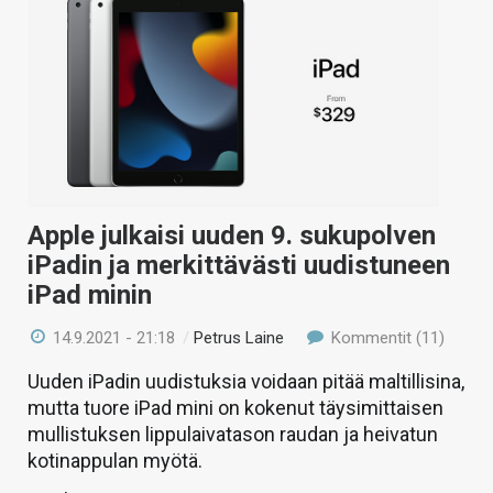
Apple julkaisi uuden 9. sukupolven
iPadin ja merkittävästi uudistuneen
iPad minin
14.9.2021 - 21:18
/
Petrus Laine
Kommentit (11)
Uuden iPadin uudistuksia voidaan pitää maltillisina,
mutta tuore iPad mini on kokenut täysimittaisen
mullistuksen lippulaivatason raudan ja heivatun
kotinappulan myötä.