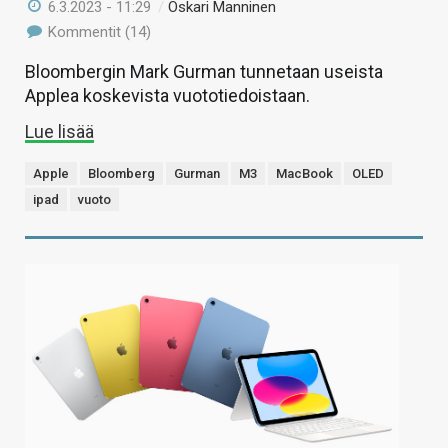
6.3.2023 - 11:29
/
Oskari Manninen
Kommentit (14)
Bloombergin Mark Gurman tunnetaan useista
Applea koskevista vuototiedoistaan.
Lue lisää
Apple
Bloomberg
Gurman
M3
MacBook
OLED
ipad
vuoto