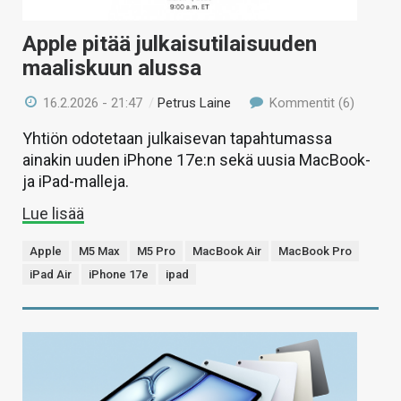
Apple pitää julkaisutilaisuuden
maaliskuun alussa
16.2.2026 - 21:47
/
Petrus Laine
Kommentit (6)
Yhtiön odotetaan julkaisevan tapahtumassa
ainakin uuden iPhone 17e:n sekä uusia MacBook-
ja iPad-malleja.
Lue lisää
Apple
M5 Max
M5 Pro
MacBook Air
MacBook Pro
iPad Air
iPhone 17e
ipad