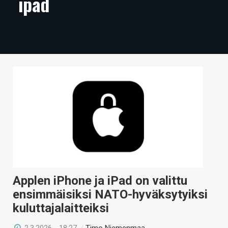
ipad
ARTIKKELIT
VIDEOT
TECHBBS
TIETOA
HINTA.FI
KAUPPA
VAIHDA TEEMA
Applen iPhone ja iPad on valittu
HAKU
ensimmäisiksi NATO-hyväksytyiksi
kuluttajalaitteiksi