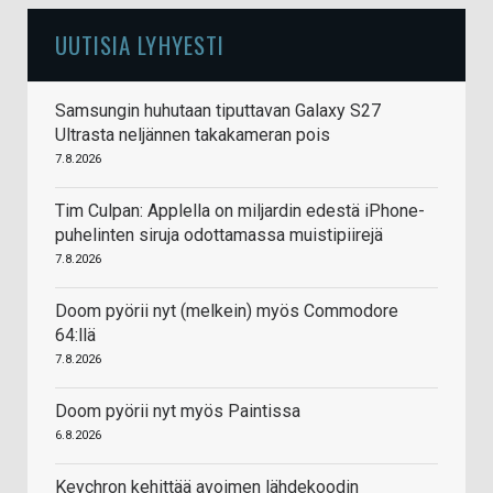
UUTISIA LYHYESTI
Samsungin huhutaan tiputtavan Galaxy S27
Ultrasta neljännen takakameran pois
7.8.2026
Tim Culpan: Applella on miljardin edestä iPhone-
puhelinten siruja odottamassa muistipiirejä
7.8.2026
Doom pyörii nyt (melkein) myös Commodore
64:llä
7.8.2026
Doom pyörii nyt myös Paintissa
6.8.2026
Keychron kehittää avoimen lähdekoodin