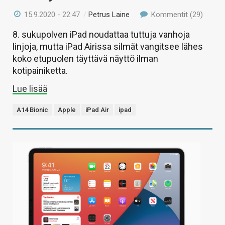
15.9.2020 - 22:47
/
Petrus Laine
Kommentit (29)
8. sukupolven iPad noudattaa tuttuja vanhoja
linjoja, mutta iPad Airissa silmät vangitsee lähes
koko etupuolen täyttävä näyttö ilman
kotipainiketta.
Lue lisää
A14 Bionic
Apple
iPad Air
ipad