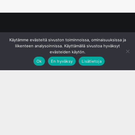
© S&J Media Oy
Käytämme evästeitä sivuston toiminnoissa, ominaisuuksissa ja
liikenteen analysoinnissa. Käyttämällä sivustoa hyväksyt
evästeiden käytön.
Ok
En hyväksy
Lisätietoja
;