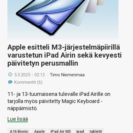
Apple esitteli M3-järjestelmäpiirillä
varustetun iPad Airin sekä kevyesti
päivitetyn perusmallin
5.3.2025 - 02:12
/
Timo Niemenmaa
Kommentit (6)
11- ja 13-tuumaisena tulevalle iPad Airille on
tarjolla myös päivitetty Magic Keyboard -
näppäimistö.
Lue lisää
A16 Bionic
Apple
iPad Air M3
ipad
tabletit