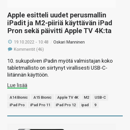
Apple esitteli uudet perusmallin
iPadit ja M2-piiriä käyttävän iPad
Pron sekä päivitti Apple TV 4K:ta
19.10.2022 - 10:48
/
Oskari Manninen
Kommentit (46)
10. sukupolven iPadin myötä valmistajan koko
tabletmallisto on siirtynyt virallisesti USB-C-
liitännän käyttöön.
Lue lisää
A14 Bionic
A15 Bionic
Apple TV 4K
M2
USB-C
iPad Pro
iPad Pro 11
iPad Pro 12
ipad
9