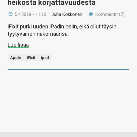
heikosta korjattavuudesta
5.4.2018 - 11:10
/
Juha Kokkonen
Kommentit (7)
iFixit purki uuden iPadin osiin, eikä ollut täysin
tyytyväinen näkemäänsä.
Lue lisää
Apple
iFixit
ipad