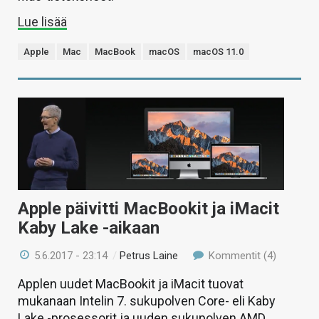
Lue lisää
Apple
Mac
MacBook
macOS
macOS 11.0
Apple päivitti MacBookit ja iMacit
Kaby Lake -aikaan
5.6.2017 - 23:14
/
Petrus Laine
Kommentit (4)
Applen uudet MacBookit ja iMacit tuovat
mukanaan Intelin 7. sukupolven Core- eli Kaby
Lake -prosessorit ja uuden sukupolven AMD