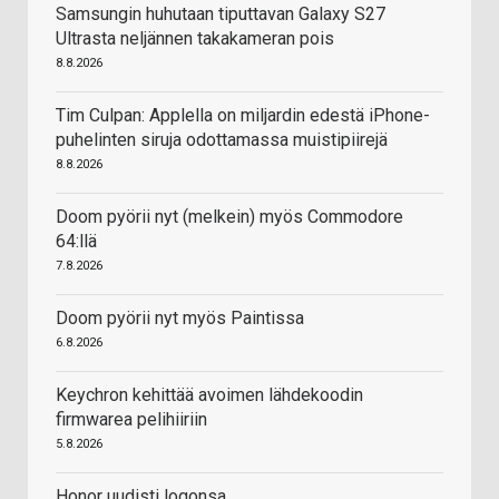
Samsungin huhutaan tiputtavan Galaxy S27
Ultrasta neljännen takakameran pois
8.8.2026
Tim Culpan: Applella on miljardin edestä iPhone-
puhelinten siruja odottamassa muistipiirejä
8.8.2026
Doom pyörii nyt (melkein) myös Commodore
64:llä
7.8.2026
Doom pyörii nyt myös Paintissa
6.8.2026
Keychron kehittää avoimen lähdekoodin
firmwarea pelihiiriin
5.8.2026
Honor uudisti logonsa