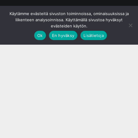
© S&J Media Oy
Käytämme evästeitä sivuston toiminnoissa, ominaisuuksissa ja
liikenteen analysoinnissa. Käyttämällä sivustoa hyväksyt
evästeiden käytön.
Ok
En hyväksy
Lisätietoja
;