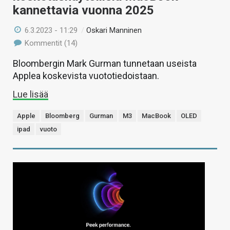
kannettavia vuonna 2025
6.3.2023 - 11:29
/
Oskari Manninen
Kommentit (14)
Bloombergin Mark Gurman tunnetaan useista
Applea koskevista vuototiedoistaan.
Lue lisää
Apple
Bloomberg
Gurman
M3
MacBook
OLED
ipad
vuoto