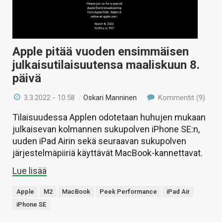
Apple pitää vuoden ensimmäisen
julkaisutilaisuutensa maaliskuun 8.
päivä
3.3.2022 - 10:58
/
Oskari Manninen
Kommentit (9)
Tilaisuudessa Applen odotetaan huhujen mukaan
julkaisevan kolmannen sukupolven iPhone SE:n,
uuden iPad Airin sekä seuraavan sukupolven
järjestelmäpiiriä käyttävät MacBook-kannettavat.
Lue lisää
Apple
M2
MacBook
Peek Performance
iPad Air
iPhone SE