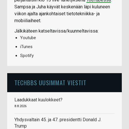
Sampsa ja Juha käyvät keskenään läpi kuluneen
viikon ajalta ajankohtaiset tietotekniikka- ja
mobiiliaiheet.
Jälkikäteen katseltavissa/kuunneltavissa:
Youtube
iTunes
Spotify
TECHBBS UUSIMMAT VIESTIT
Laadukkaat kuulokkeet?
8.8.2026
Yhdysvaltain 45. ja 47. presidentti Donald J.
Trump