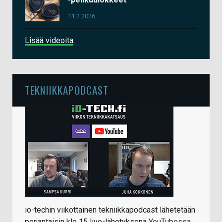
11.2.2026
Lisää videoita
TEKNIIKKAPODCAST
io-techin viikottainen tekniikkapodcast lähetetään
perjantaisin klo 15 live-lähetyksenä
YouTubessa
.