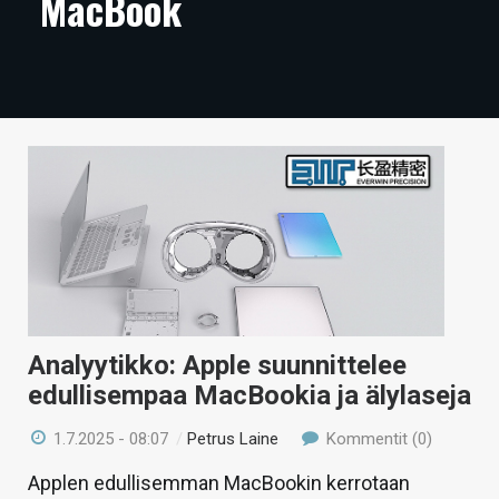
MacBook
ARTIKKELIT
VIDEOT
TECHBBS
TIETOA
HINTA.FI
KAUPPA
VAIHDA TEEMA
Analyytikko: Apple suunnittelee
edullisempaa MacBookia ja älylaseja
HAKU
1.7.2025 - 08:07
/
Petrus Laine
Kommentit (0)
Applen edullisemman MacBookin kerrotaan