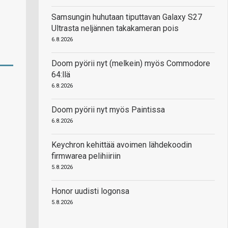
Samsungin huhutaan tiputtavan Galaxy S27
Ultrasta neljännen takakameran pois
6.8.2026
Doom pyörii nyt (melkein) myös Commodore
64:llä
6.8.2026
Doom pyörii nyt myös Paintissa
6.8.2026
Keychron kehittää avoimen lähdekoodin
firmwarea pelihiiriin
5.8.2026
Honor uudisti logonsa
5.8.2026