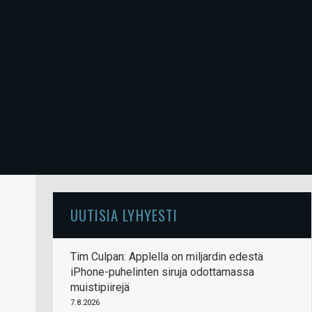
UUTISIA LYHYESTI
Tim Culpan: Applella on miljardin edestä
iPhone-puhelinten siruja odottamassa
muistipiirejä
7.8.2026