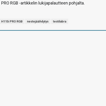
 PRO RGB -artikkelin lukijapalautteen pohjalta.
H115i PRO RGB
nestejäähdytys
testilabra