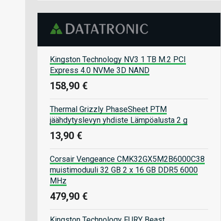
Kingston Technology NV3 1 TB M.2 PCI
Express 4.0 NVMe 3D NAND
158,90 €
Thermal Grizzly PhaseSheet PTM
jäähdytyslevyn yhdiste Lämpöalusta 2 g
13,90 €
Corsair Vengeance CMK32GX5M2B6000C38
muistimoduuli 32 GB 2 x 16 GB DDR5 6000
MHz
479,90 €
Kingston Technology FURY Beast