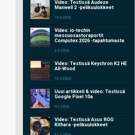
Video: Testissä Audeze
Maxwell 2 -pelikuulokkeet
15.6.2026
Video: io-techin
messuosastoraportit
Computex 2026 -tapahtumasta
3.6.2026
Video: Testissä Keychron K2 HE
All-Wood
13.4.2026
Uusi artikkeli & video: Testissä
Google Pixel 10a
9.3.2026
Video: Testissä Asus ROG
Kithara -pelikuulokkeet
11.2.2026