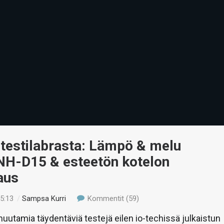
 testilabrasta: Lämpö & melu
NH-D15 & esteetön kotelon
aus
15:13
/
Sampsa Kurri
Kommentit (59)
utamia täydentäviä testejä eilen io-techissä julkaistun