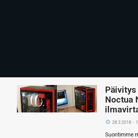
Päivitys
Noctua 
ilmavirt
28.3.2018 - 
Suoritimme mu