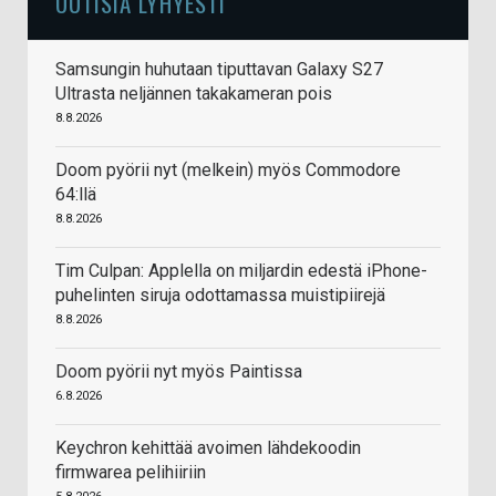
UUTISIA LYHYESTI
Samsungin huhutaan tiputtavan Galaxy S27
Ultrasta neljännen takakameran pois
8.8.2026
Doom pyörii nyt (melkein) myös Commodore
64:llä
8.8.2026
Tim Culpan: Applella on miljardin edestä iPhone-
puhelinten siruja odottamassa muistipiirejä
8.8.2026
Doom pyörii nyt myös Paintissa
6.8.2026
Keychron kehittää avoimen lähdekoodin
firmwarea pelihiiriin