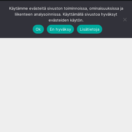
© S&J Media Oy
Käytämme evästeitä sivuston toiminnoissa, ominaisuuksissa ja
liikenteen analysoinnissa. Käyttämällä sivustoa hyväksyt
evästeiden käytön.
Ok
En hyväksy
Lisätietoja
;