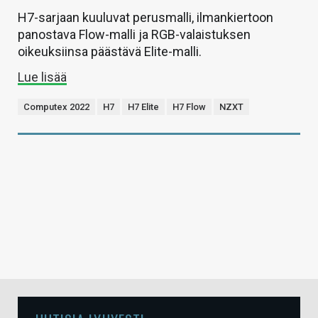
H7-sarjaan kuuluvat perusmalli, ilmankiertoon
panostava Flow-malli ja RGB-valaistuksen
oikeuksiinsa päästävä Elite-malli.
Lue lisää
Computex 2022
H7
H7 Elite
H7 Flow
NZXT