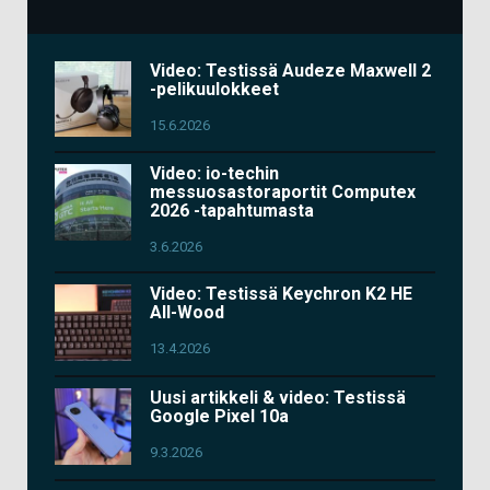
Video: Testissä Audeze Maxwell 2
-pelikuulokkeet
15.6.2026
Video: io-techin
messuosastoraportit Computex
2026 -tapahtumasta
3.6.2026
Video: Testissä Keychron K2 HE
All-Wood
13.4.2026
Uusi artikkeli & video: Testissä
Google Pixel 10a
9.3.2026