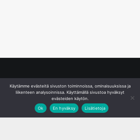
© S&J Media Oy
Käytämme evästeitä sivuston toiminnoissa, ominaisuuksissa ja
liikenteen analysoinnissa. Käyttämällä sivustoa hyväksyt
evästeiden käytön.
Ok
En hyväksy
Lisätietoja
;