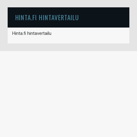
HINTA.FI HINTAVERTAILU
Hinta.fi hintavertailu