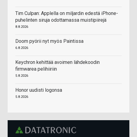
Tim Culpan: Applella on miljardin edestä iPhone-
puhelinten siruja odottamassa muistipiirejä
8.8.2026
Doom pyörii nyt myös Paintissa
6.8.2026
Keychron kehittää avoimen lähdekoodin
firmwarea pelihiiriin
5.8.2026
Honor uudisti logonsa
5.8.2026