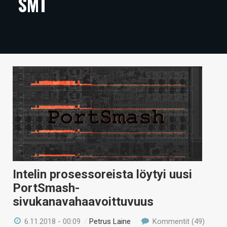
SMT
ARTIKKELIT
VIDEOT
TECHBBS
TIETOA
HINTA.FI
KAUPPA
VAIHDA TEEMA
Intelin prosessoreista löytyi uusi
PortSmash-
HAKU
sivukanavahaavoittuvuus
6.11.2018 - 00:09
/
Petrus Laine
Kommentit (49)