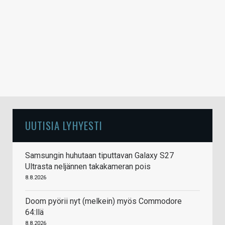
UUTISIA LYHYESTI
Samsungin huhutaan tiputtavan Galaxy S27
Ultrasta neljännen takakameran pois
8.8.2026
Doom pyörii nyt (melkein) myös Commodore
64:llä
8.8.2026