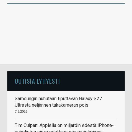
UUTISIA LYHYESTI
Samsungin huhutaan tiputtavan Galaxy S27
Ultrasta neljännen takakameran pois
7.8.2026
Tim Culpan: Applella on miljardin edestä iPhone-
puhelinten siruja odottamassa muistipiirejä