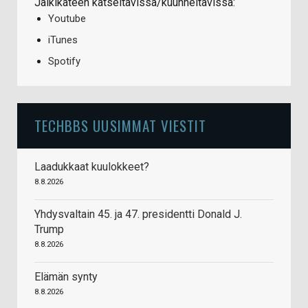
Jälkikäteen katseltavissa/kuunneltavissa:
Youtube
iTunes
Spotify
TECHBBS UUSIMMAT VIESTIT
Laadukkaat kuulokkeet?
8.8.2026
Yhdysvaltain 45. ja 47. presidentti Donald J.
Trump
8.8.2026
Elämän synty
8.8.2026