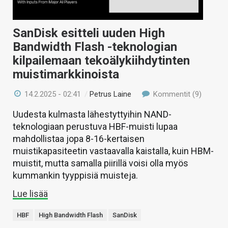
SanDisk esitteli uuden High
Bandwidth Flash -teknologian
kilpailemaan tekoälykiihdytinten
muistimarkkinoista
14.2.2025 - 02:41
/
Petrus Laine
Kommentit (9)
Uudesta kulmasta lähestyttyihin NAND-
teknologiaan perustuva HBF-muisti lupaa
mahdollistaa jopa 8-16-kertaisen
muistikapasiteetin vastaavalla kaistalla, kuin HBM-
muistit, mutta samalla piirillä voisi olla myös
kummankin tyyppisiä muisteja.
Lue lisää
HBF
High Bandwidth Flash
SanDisk