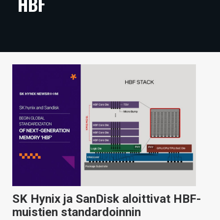
HBF
ARTIKKELIT
VIDEOT
TECHBBS
TIETOA
HINTA.FI
KAUPPA
VAIHDA TEEMA
HAKU
SK Hynix ja SanDisk aloittivat HBF-
muistien standardoinnin