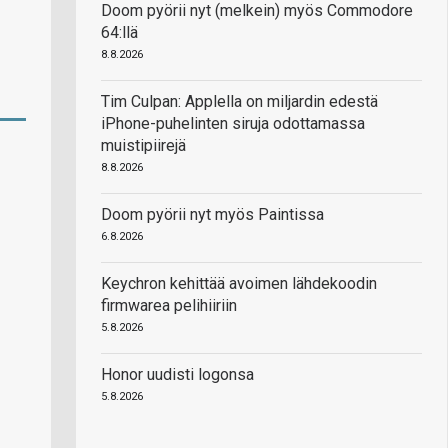
Doom pyörii nyt (melkein) myös Commodore
64:llä
8.8.2026
Tim Culpan: Applella on miljardin edestä
iPhone-puhelinten siruja odottamassa
muistipiirejä
8.8.2026
Doom pyörii nyt myös Paintissa
6.8.2026
Keychron kehittää avoimen lähdekoodin
firmwarea pelihiiriin
5.8.2026
Honor uudisti logonsa
5.8.2026