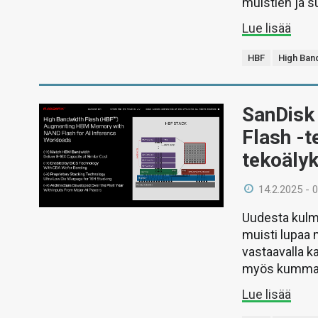
muistien ja s
Lue lisää
HBF
High Ban
SanDisk 
Flash -t
tekoälyk
14.2.2025 - 
Uudesta kulm
muisti lupaa 
vastaavalla ka
myös kummank
Lue lisää