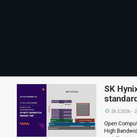
SK Hynix
standar
26.2.2026 - 
Open Compute
High Bandwid