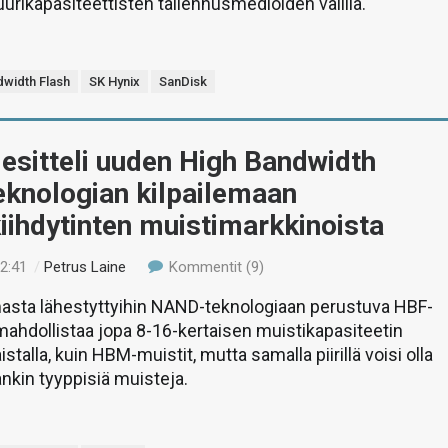
uurikapasiteettisten tallennusmedioiden välillä.
dwidth Flash
SK Hynix
SanDisk
esitteli uuden High Bandwidth
eknologian kilpailemaan
iihdytinten muistimarkkinoista
02:41
/
Petrus Laine
Kommentit (9)
asta lähestyttyihin NAND-teknologiaan perustuva HBF-
mahdollistaa jopa 8-16-kertaisen muistikapasiteetin
istalla, kuin HBM-muistit, mutta samalla piirillä voisi olla
in tyyppisiä muisteja.