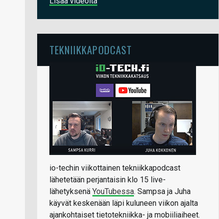
Lisää videoita
TEKNIIKKAPODCAST
io-techin viikottainen tekniikkapodcast
lähetetään perjantaisin klo 15 live-
lähetyksenä
YouTubessa
. Sampsa ja Juha
käyvät keskenään läpi kuluneen viikon ajalta
ajankohtaiset tietotekniikka- ja mobiiliaiheet.