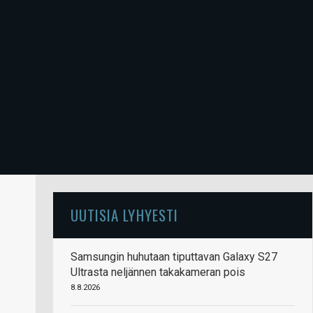
UUTISIA LYHYESTI
Samsungin huhutaan tiputtavan Galaxy S27
Ultrasta neljännen takakameran pois
8.8.2026