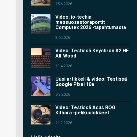
15.6.2026
Video: io-techin
messuosastoraportit
Computex 2026 -tapahtumasta
3.6.2026
Video: Testissä Keychron K2 HE
All-Wood
13.4.2026
Uusi artikkeli & video: Testissä
Google Pixel 10a
9.3.2026
Video: Testissä Asus ROG
Kithara -pelikuulokkeet
11.2.2026