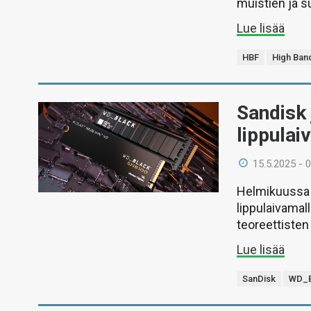
muistien ja s
Lue lisää
HBF
High Ban
Sandisk
lippulai
15.5.2025 - 
Helmikuussa 
lippulaivamal
teoreettisten
Lue lisää
SanDisk
WD_B