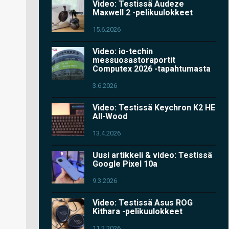
Video: Testissä Audeze
Maxwell 2 -pelikuulokkeet
15.6.2026
Video: io-techin
messuosastoraportit
Computex 2026 -tapahtumasta
3.6.2026
Video: Testissä Keychron K2 HE
All-Wood
13.4.2026
Uusi artikkeli & video: Testissä
Google Pixel 10a
9.3.2026
Video: Testissä Asus ROG
Kithara -pelikuulokkeet
11.2.2026