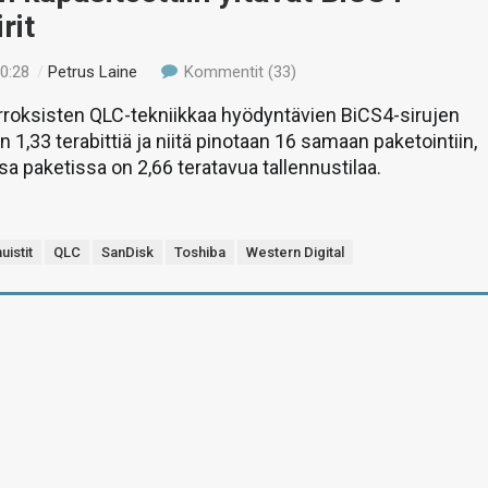
rit
10:28
/
Petrus Laine
Kommentit (33)
rroksisten QLC-tekniikkaa hyödyntävien BiCS4-sirujen
n 1,33 terabittiä ja niitä pinotaan 16 samaan paketointiin,
sa paketissa on 2,66 teratavua tallennustilaa.
uistit
QLC
SanDisk
Toshiba
Western Digital