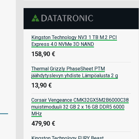
Kingston Technology NV3 1 TB M.2 PCI
Express 4.0 NVMe 3D NAND
158,90 €
Thermal Grizzly PhaseSheet PTM
jäähdytyslevyn yhdiste Lämpöalusta 2 g
13,90 €
Corsair Vengeance CMK32GX5M2B6000C38
muistimoduuli 32 GB 2 x 16 GB DDR5 6000
MHz
479,90 €
Kingston Technology FURY Beast