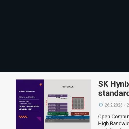
SK Hynix
standar
26.2.2026 - 
Open Compute
High Bandwid