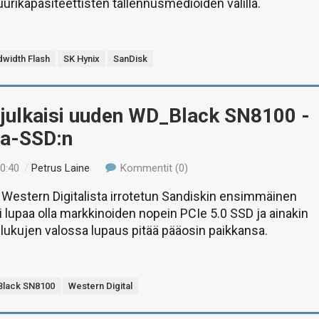
uurikapasiteettisten tallennusmedioiden välillä.
dwidth Flash
SK Hynix
SanDisk
 julkaisi uuden WD_Black SN8100 -
va-SSD:n
00:40
/
Petrus Laine
Kommentit (0)
Western Digitalista irrotetun Sandiskin ensimmäinen
li lupaa olla markkinoiden nopein PCIe 5.0 SSD ja ainakin
 lukujen valossa lupaus pitää pääosin paikkansa.
lack SN8100
Western Digital