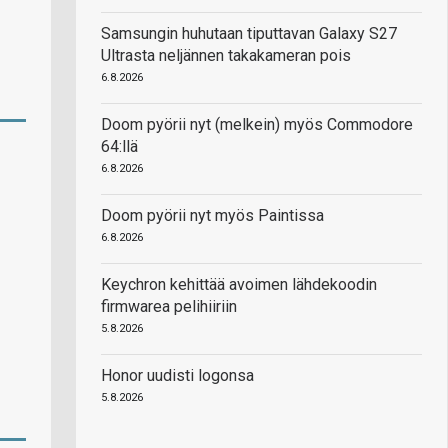
Samsungin huhutaan tiputtavan Galaxy S27
Ultrasta neljännen takakameran pois
6.8.2026
Doom pyörii nyt (melkein) myös Commodore
64:llä
6.8.2026
Doom pyörii nyt myös Paintissa
6.8.2026
Keychron kehittää avoimen lähdekoodin
firmwarea pelihiiriin
5.8.2026
Honor uudisti logonsa
5.8.2026