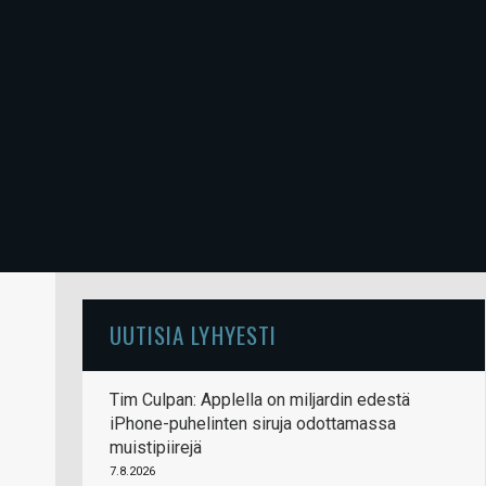
UUTISIA LYHYESTI
Tim Culpan: Applella on miljardin edestä
iPhone-puhelinten siruja odottamassa
muistipiirejä
7.8.2026