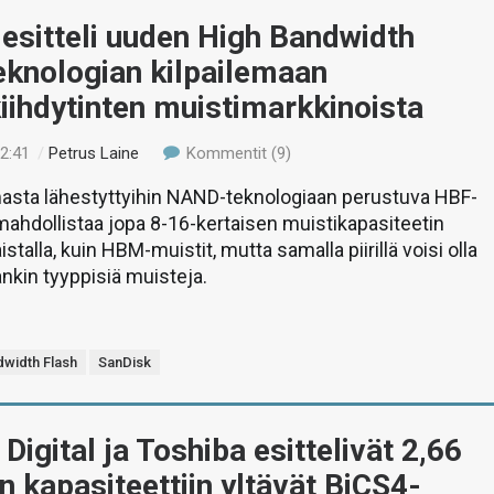
esitteli uuden High Bandwidth
eknologian kilpailemaan
iihdytinten muistimarkkinoista
02:41
/
Petrus Laine
Kommentit (9)
asta lähestyttyihin NAND-teknologiaan perustuva HBF-
mahdollistaa jopa 8-16-kertaisen muistikapasiteetin
istalla, kuin HBM-muistit, mutta samalla piirillä voisi olla
in tyyppisiä muisteja.
dwidth Flash
SanDisk
Digital ja Toshiba esittelivät 2,66
n kapasiteettiin yltävät BiCS4-