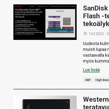
SanDisk 
Flash -t
tekoälyk
14.2.2025 - 
Uudesta kulm
muisti lupaa 
vastaavalla ka
myös kummank
Lue lisää
HBF
High Ban
Western 
teratavu