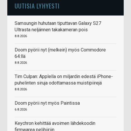
UUTISIA LYHYESTI
Samsungin huhutaan tiputtavan Galaxy S27
Ultrasta neljännen takakameran pois
8.8.2026
Doom pyörii nyt (melkein) myös Commodore
64:llä
8.8.2026
Tim Culpan: Applella on miljardin edestä iPhone-
puhelinten siruja odottamassa muistipiirejä
8.8.2026
Doom pyörii nyt myös Paintissa
6.8.2026
Keychron kehittää avoimen lähdekoodin
firmwarea pelihiiriin