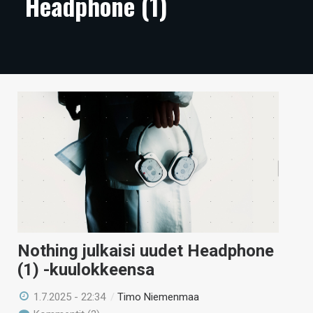
Headphone (1)
ARTIKKELIT
VIDEOT
TECHBBS
TIETOA
HINTA.FI
KAUPPA
VAIHDA TEEMA
Nothing julkaisi uudet Headphone
HAKU
(1) -kuulokkeensa
1.7.2025 - 22:34
/
Timo Niemenmaa