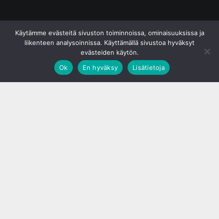
© S&J Media Oy
Käytämme evästeitä sivuston toiminnoissa, ominaisuuksissa ja
liikenteen analysoinnissa. Käyttämällä sivustoa hyväksyt
evästeiden käytön.
Ok
En hyväksy
Lisätietoja
;