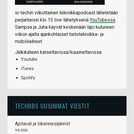
io-techin viikottainen tekniikkapodcast lähetetään
perjantaisin klo 15 live-lähetyksenä
YouTubessa
.
Sampsa ja Juha käyvät keskenään läpi kuluneen
viikon ajalta ajankohtaiset tietotekniikka- ja
mobiiliaiheet.
Jälkikäteen katseltavissa/kuunneltavissa:
Youtube
iTunes
Spotify
TECHBBS UUSIMMAT VIESTIT
Ajotavat ja liikennesäännöt
9.8.2026