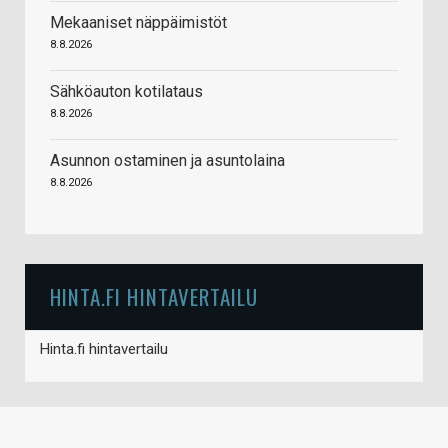
Mekaaniset näppäimistöt
8.8.2026
Sähköauton kotilataus
8.8.2026
Asunnon ostaminen ja asuntolaina
8.8.2026
HINTA.FI HINTAVERTAILU
Hinta.fi hintavertailu