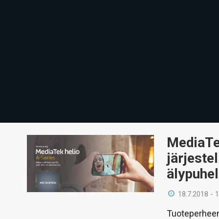
MediaTek
järjeste
älypuhel
18.7.2018 - 
Tuoteperheen