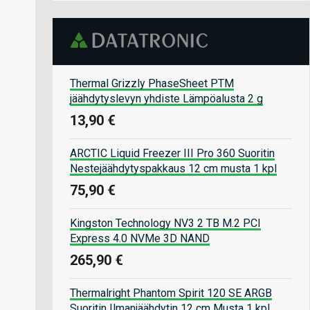
Thermal Grizzly PhaseSheet PTM
jäähdytyslevyn yhdiste Lämpöalusta 2 g
13,90 €
ARCTIC Liquid Freezer III Pro 360 Suoritin
Nestejäähdytyspakkaus 12 cm musta 1 kpl
75,90 €
Kingston Technology NV3 2 TB M.2 PCI
Express 4.0 NVMe 3D NAND
265,90 €
Thermalright Phantom Spirit 120 SE ARGB
Suoritin Ilmanjäähdytin 12 cm Musta 1 kpl