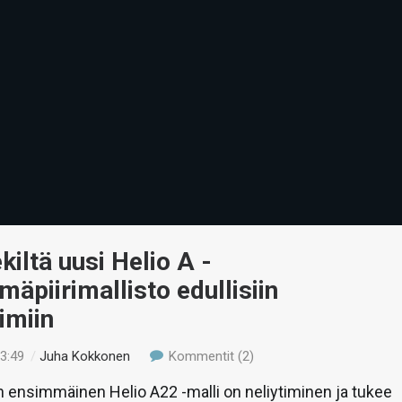
iltä uusi Helio A -
lmäpiirimallisto edullisiin
imiin
13:49
/
Juha Kokkonen
Kommentit (2)
 ensimmäinen Helio A22 -malli on neliytiminen ja tukee