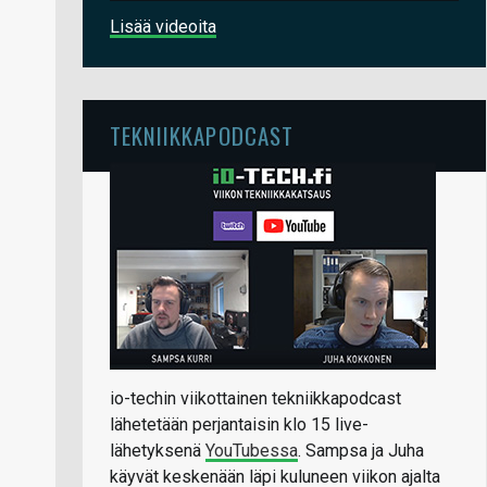
Lisää videoita
TEKNIIKKAPODCAST
io-techin viikottainen tekniikkapodcast
lähetetään perjantaisin klo 15 live-
lähetyksenä
YouTubessa
. Sampsa ja Juha
käyvät keskenään läpi kuluneen viikon ajalta