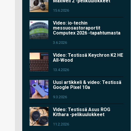
Maxwell 2 -pelikuulokkeet
15.6.2026
Video: io-techin
messuosastoraportit
Computex 2026 -tapahtumasta
3.6.2026
Video: Testissä Keychron K2 HE
All-Wood
13.4.2026
Uusi artikkeli & video: Testissä
Google Pixel 10a
9.3.2026
Video: Testissä Asus ROG
Kithara -pelikuulokkeet
11.2.2026