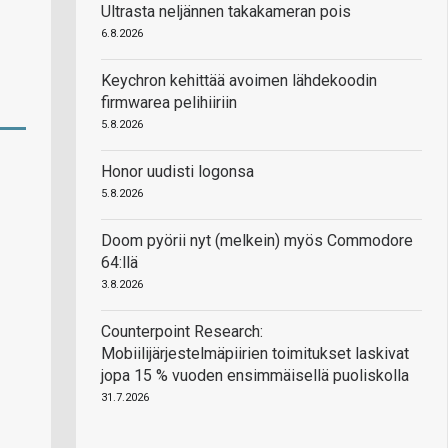
Ultrasta neljännen takakameran pois
6.8.2026
Keychron kehittää avoimen lähdekoodin
firmwarea pelihiiriin
5.8.2026
Honor uudisti logonsa
5.8.2026
Doom pyörii nyt (melkein) myös Commodore
64:llä
3.8.2026
Counterpoint Research:
Mobiilijärjestelmäpiirien toimitukset laskivat
jopa 15 % vuoden ensimmäisellä puoliskolla
31.7.2026