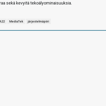
aa sekä kevyitä tekoälyominaisuuksia.
 A22
MediaTek
järjestelmäpiiri