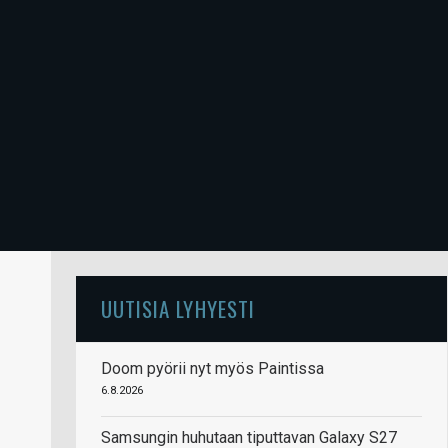
UUTISIA LYHYESTI
Doom pyörii nyt myös Paintissa
6.8.2026
Samsungin huhutaan tiputtavan Galaxy S27