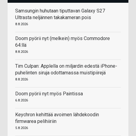
Samsungin huhutaan tiputtavan Galaxy S27
Ultrasta neljännen takakameran pois
8.8.2026
Doom pyörii nyt (melkein) myös Commodore
64:llä
8.8.2026
Tim Culpan: Applella on miljardin edestä iPhone-
puhelinten siruja odottamassa muistipiirejä
8.8.2026
Doom pyörii nyt myös Paintissa
6.8.2026
Keychron kehittää avoimen lähdekoodin
firmwarea pelihiiriin
5.8.2026