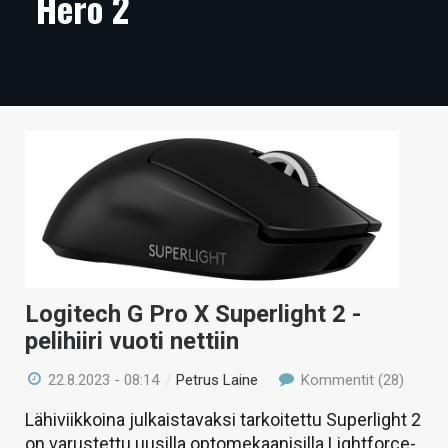
Hero 2
ARTIKKELIT
VIDEOT
TECHBBS
TIETOA
HINTA.FI
KAUPPA
VAIHDA TEEMA
Logitech G Pro X Superlight 2 -
pelihiiri vuoti nettiin
HAKU
22.8.2023 - 08:14
/
Petrus Laine
Kommentit (28)
Lähiviikkoina julkaistavaksi tarkoitettu Superlight 2
on varustettu uusilla optomekaanisilla Lightforce-