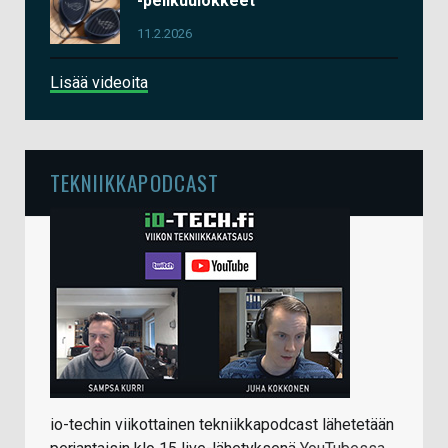
-pelikuulokkeet
11.2.2026
Lisää videoita
TEKNIIKKAPODCAST
io-techin viikottainen tekniikkapodcast lähetetään