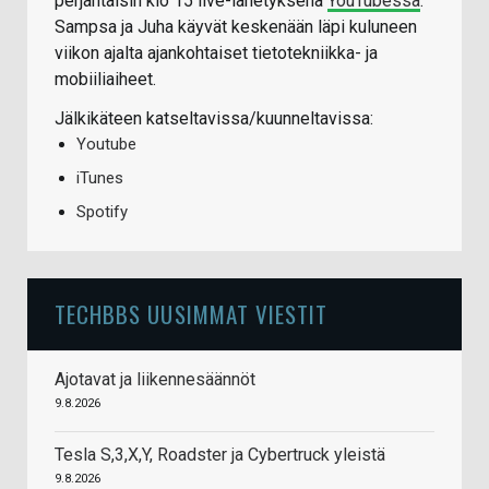
perjantaisin klo 15 live-lähetyksenä
YouTubessa
.
Sampsa ja Juha käyvät keskenään läpi kuluneen
viikon ajalta ajankohtaiset tietotekniikka- ja
mobiiliaiheet.
Jälkikäteen katseltavissa/kuunneltavissa:
Youtube
iTunes
Spotify
TECHBBS UUSIMMAT VIESTIT
Ajotavat ja liikennesäännöt
9.8.2026
Tesla S,3,X,Y, Roadster ja Cybertruck yleistä
9.8.2026