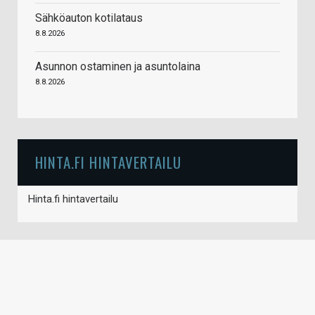
Sähköauton kotilataus
8.8.2026
Asunnon ostaminen ja asuntolaina
8.8.2026
HINTA.FI HINTAVERTAILU
Hinta.fi hintavertailu