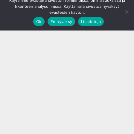
Käytämme evästeitä sivuston toiminnoissa, ominaisuuksissa ja
liikenteen analysoinnissa. Käyttämällä sivustoa hyväksyt
evästeiden käytön.
Ok
En hyväksy
Lisätietoja
;