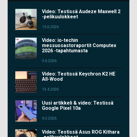
Video: Testissä Audeze Maxwell 2
-pelikuulokkeet
15.6.2026
Video: io-techin
messuosastoraportit Computex
2026 -tapahtumasta
3.6.2026
Video: Testissä Keychron K2 HE
All-Wood
13.4.2026
Uusi artikkeli & video: Testissä
Google Pixel 10a
9.3.2026
Video: Testissä Asus ROG Kithara