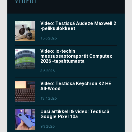
Video: Testissä Audeze Maxwell 2
-pelikuulokkeet
15.6.2026
Video: io-techin
messuosastoraportit Computex
2026 -tapahtumasta
3.6.2026
Video: Testissä Keychron K2 HE
All-Wood
13.4.2026
Uusi artikkeli & video: Testissä
Google Pixel 10a
9.3.2026