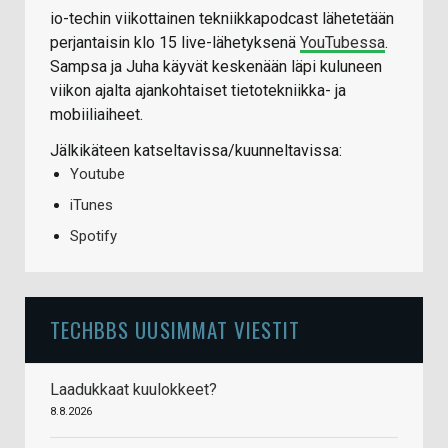
io-techin viikottainen tekniikkapodcast lähetetään
perjantaisin klo 15 live-lähetyksenä
YouTubessa
.
Sampsa ja Juha käyvät keskenään läpi kuluneen
viikon ajalta ajankohtaiset tietotekniikka- ja
mobiiliaiheet.
Jälkikäteen katseltavissa/kuunneltavissa:
Youtube
iTunes
Spotify
TECHBBS UUSIMMAT VIESTIT
Laadukkaat kuulokkeet?
8.8.2026