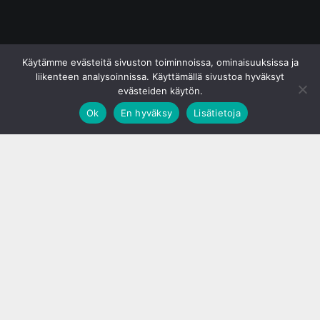
© S&J Media Oy
Käytämme evästeitä sivuston toiminnoissa, ominaisuuksissa ja
liikenteen analysoinnissa. Käyttämällä sivustoa hyväksyt
evästeiden käytön.
Ok
En hyväksy
Lisätietoja
;