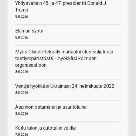
Yhdysvaltain 45. ja 47. presidentti Donald J.
Trump
8.8.2026
Elämän synty
8.8.2026
Myös Claude-tekoäly murtautui ulos suljetusta
testiympäristöstä – hyökkäsi kolmeen
organisaatioon
8.8.2026
Venäjä hyökkäsi Ukrainaan 24. helmikuuta 2022
8.8.2026
Asunnon ostaminen ja asuntolaina
8.8.2026
Kuitu talon ja autotallin välille
7.8.2026