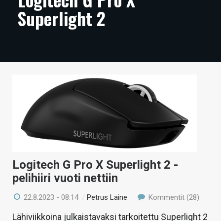
Superlight 2
ARTIKKELIT
VIDEOT
TECHBBS
TIETOA
HINTA.FI
KAUPPA
VAIHDA TEEMA
Logitech G Pro X Superlight 2 -
pelihiiri vuoti nettiin
HAKU
22.8.2023 - 08:14
/
Petrus Laine
Kommentit (28)
Lähiviikkoina julkaistavaksi tarkoitettu Superlight 2