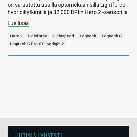
on varustettu uusilla optomekaanisilla Lightforce-
hybridikytkimillä ja 32 000 DPI:n Hero 2 -sensorilla.
Lue lisää
Hero 2
Lightforce
Lightspeed
Logitech
Logitech G
Logitech G Pro X Superlight 2
UUTISIA LYHYESTI