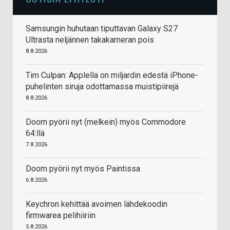
Samsungin huhutaan tiputtavan Galaxy S27
Ultrasta neljännen takakameran pois
8.8.2026
Tim Culpan: Applella on miljardin edestä iPhone-
puhelinten siruja odottamassa muistipiirejä
8.8.2026
Doom pyörii nyt (melkein) myös Commodore
64:llä
7.8.2026
Doom pyörii nyt myös Paintissa
6.8.2026
Keychron kehittää avoimen lähdekoodin
firmwarea pelihiiriin
5.8.2026