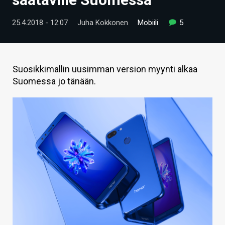
ARTIKKELIT
25.4.2018 - 12:07
Juha Kokkonen
Mobiili
5
VIDEOT
TECHBBS
Suosikkimallin uusimman version myynti alkaa
TIETOA
Suomessa jo tänään.
HINTA.FI
KAUPPA
VAIHDA TEEMA
HAKU