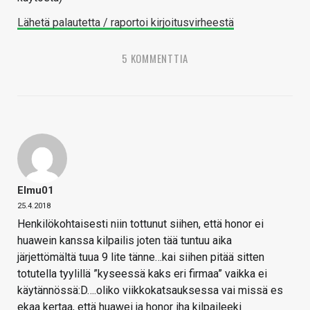
Lähetä palautetta / raportoi kirjoitusvirheestä
5 KOMMENTTIA
Elmu01
25.4.2018
Henkilökohtaisesti niin tottunut siihen, että honor ei
huawein kanssa kilpailis joten tää tuntuu aika
järjettömältä tuua 9 lite tänne…kai siihen pitää sitten
totutella tyylillä ”kyseessä kaks eri firmaa” vaikka ei
käytännössä:D….oliko viikkokatsauksessa vai missä es
ekaa kertaa, että huawei ja honor iha kilpaileeki