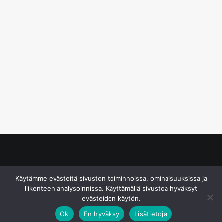
© S&J Media Oy
Käytämme evästeitä sivuston toiminnoissa, ominaisuuksissa ja
liikenteen analysoinnissa. Käyttämällä sivustoa hyväksyt
evästeiden käytön.
Ok
En hyväksy
Lisätietoja