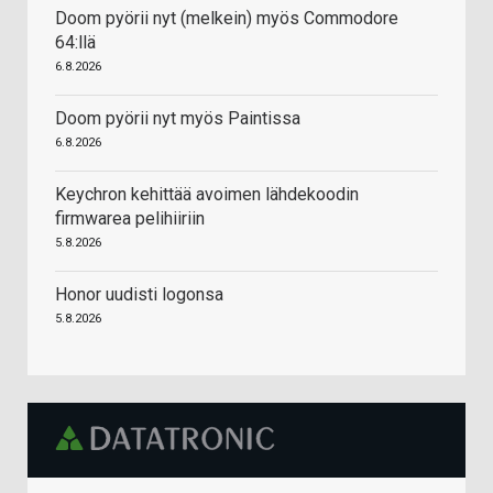
Doom pyörii nyt (melkein) myös Commodore
64:llä
6.8.2026
Doom pyörii nyt myös Paintissa
6.8.2026
Keychron kehittää avoimen lähdekoodin
firmwarea pelihiiriin
5.8.2026
Honor uudisti logonsa
5.8.2026