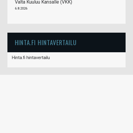
Valta Kuuluu Kansalle (VKK)
6.8.2026
HINTA.FI HINTAVERTAILU
Hinta.fi hintavertailu