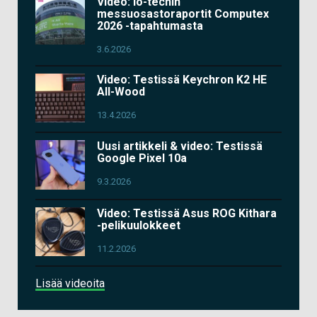
Video: io-techin
messuosastoraportit Computex
2026 -tapahtumasta
3.6.2026
Video: Testissä Keychron K2 HE
All-Wood
13.4.2026
Uusi artikkeli & video: Testissä
Google Pixel 10a
9.3.2026
Video: Testissä Asus ROG Kithara
-pelikuulokkeet
11.2.2026
Lisää videoita