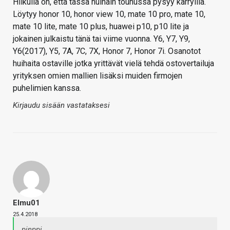
Hilkulla on, että tässä huihain touhussa pysyy kärryillä.
Löytyy honor 10, honor view 10, mate 10 pro, mate 10,
mate 10 lite, mate 10 plus, huawei p10, p10 lite ja
jokainen julkaistu tänä tai viime vuonna. Y6, Y7, Y9,
Y6(2017), Y5, 7A, 7C, 7X, Honor 7, Honor 7i. Osanotot
huihaita ostaville jotka yrittävät vielä tehdä ostovertailuja
yrityksen omien mallien lisäksi muiden firmojen
puhelimien kanssa.
Kirjaudu sisään vastataksesi
Elmu01
25.4.2018
pinppi