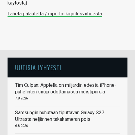
käytöstä)
Lähetä palautetta / raportoi kirjoitusvirheestä
UUTISIA LYHYESTI
Tim Culpan: Applella on miljardin edestä iPhone-
puhelinten siruja odottamassa muistipiirejä
7.8.2026
Samsungin huhutaan tiputtavan Galaxy S27
Ultrasta neljännen takakameran pois
6.8.2026