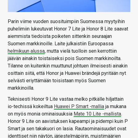
Parin viime vuoden suosituimpiin Suomessa myytyihin
puhelimiin lukeutuvat Honor 7 Lite ja Honor 8 Lite saavat
aiemmista tiedoista poiketen sittenkin seuraajan
Suomen markkinoille. Laite julkaistiin Euroopassa
helmikuun alussa
, mutta vielä tuolloin sen kerrottiin
jäävän ainakin toistaiseksi pois Suomen markkinoilta.
Tilanne on kuitenkin muuttunut johtuen ilmeisesti ainakin
osittain siitä, että Honor ja Huawei brändejä pyritään nyt
selvästi eriyttämään toisistaan myös Suomen
markkinoilla.
Teknisesti Honor 9 Lite vastaa melko pitkälle hiljattain
io-techissä kokeiltua
Huawei P Smart -mallia
ja mukana
on myös monia ominaisuuksia
Mate 10 Lite -mallista
.
Honor 9 Lite on aavistuksen kapeampi ja pidempi kuin P
Smart ja sen takakuori on lasia. Rautaominaisuudet ovat
identtiset niin näytön, järjestelmäpiirin, muistimäärien