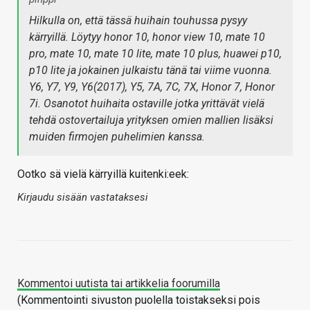
Hilkulla on, että tässä huihain touhussa pysyy
kärryillä. Löytyy honor 10, honor view 10, mate 10
pro, mate 10, mate 10 lite, mate 10 plus, huawei p10,
p10 lite ja jokainen julkaistu tänä tai viime vuonna.
Y6, Y7, Y9, Y6(2017), Y5, 7A, 7C, 7X, Honor 7, Honor
7i. Osanotot huihaita ostaville jotka yrittävät vielä
tehdä ostovertailuja yrityksen omien mallien lisäksi
muiden firmojen puhelimien kanssa.
Ootko sä vielä kärryillä kuitenki:eek:
Kirjaudu sisään vastataksesi
Kommentoi uutista tai artikkelia foorumilla
(Kommentointi sivuston puolella toistakseksi pois