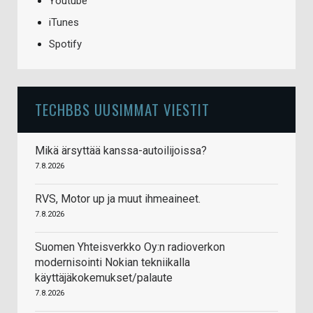
Youtube
iTunes
Spotify
TECHBBS UUSIMMAT VIESTIT
Mikä ärsyttää kanssa-autoilijoissa?
7.8.2026
RVS, Motor up ja muut ihmeaineet.
7.8.2026
Suomen Yhteisverkko Oy:n radioverkon
modernisointi Nokian tekniikalla
käyttäjäkokemukset/palaute
7.8.2026