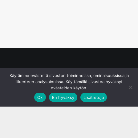
© S&J Media Oy
Käytämme evästeitä sivuston toiminnoissa, ominaisuuksissa ja
liikenteen analysoinnissa. Käyttämällä sivustoa hyväksyt
evästeiden käytön.
Ok
En hyväksy
Lisätietoja
;