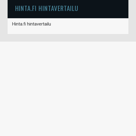
HINTA.FI HINTAVERTAILU
Hinta.fi hintavertailu