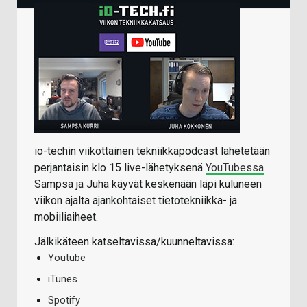
io-techin viikottainen tekniikkapodcast lähetetään
perjantaisin klo 15 live-lähetyksenä
YouTubessa
.
Sampsa ja Juha käyvät keskenään läpi kuluneen
viikon ajalta ajankohtaiset tietotekniikka- ja
mobiiliaiheet.
Jälkikäteen katseltavissa/kuunneltavissa:
Youtube
iTunes
Spotify