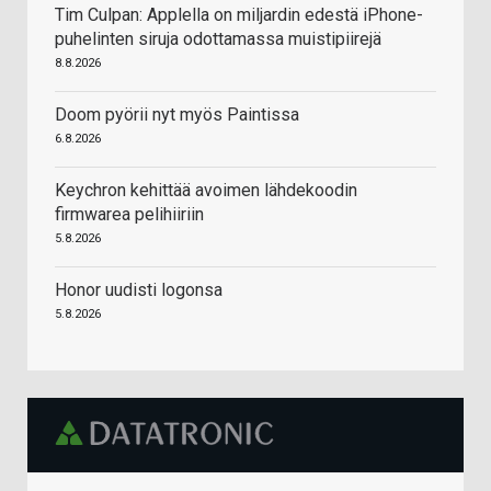
Tim Culpan: Applella on miljardin edestä iPhone-
puhelinten siruja odottamassa muistipiirejä
8.8.2026
Doom pyörii nyt myös Paintissa
6.8.2026
Keychron kehittää avoimen lähdekoodin
firmwarea pelihiiriin
5.8.2026
Honor uudisti logonsa
5.8.2026