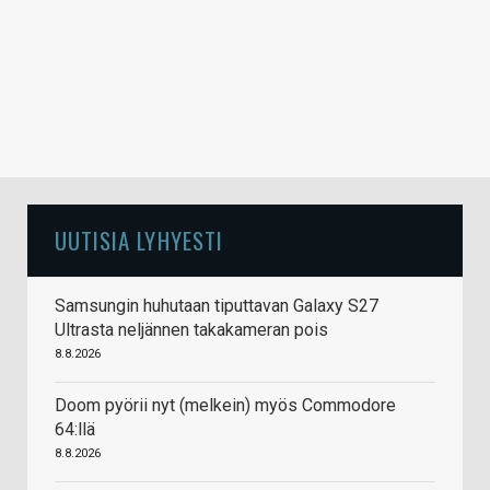
UUTISIA LYHYESTI
Samsungin huhutaan tiputtavan Galaxy S27
Ultrasta neljännen takakameran pois
8.8.2026
Doom pyörii nyt (melkein) myös Commodore
64:llä
8.8.2026