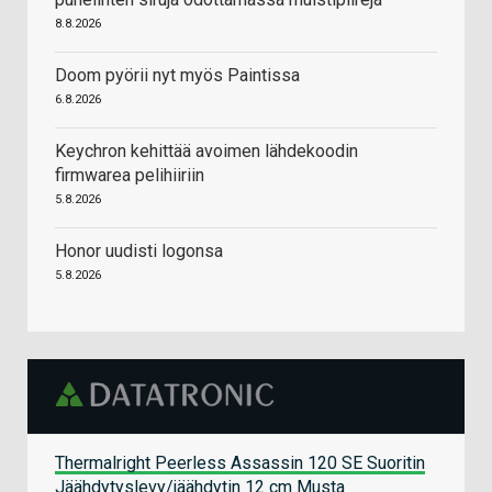
8.8.2026
Doom pyörii nyt myös Paintissa
6.8.2026
Keychron kehittää avoimen lähdekoodin
firmwarea pelihiiriin
5.8.2026
Honor uudisti logonsa
5.8.2026
Thermalright Peerless Assassin 120 SE Suoritin
Jäähdytyslevy/jäähdytin 12 cm Musta