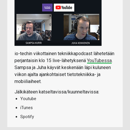
io-techin viikottainen tekniikkapodcast lähetetään
perjantaisin klo 15 live-lähetyksenä
YouTubessa
.
Sampsa ja Juha käyvät keskenään läpi kuluneen
viikon ajalta ajankohtaiset tietotekniikka- ja
mobiiliaiheet.
Jälkikäteen katseltavissa/kuunneltavissa:
Youtube
iTunes
Spotify