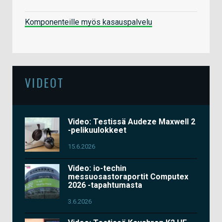
Komponenteille myös kasauspalvelu
VIDEOT
Video: Testissä Audeze Maxwell 2
-pelikuulokkeet
15.6.2026
Video: io-techin
messuosastoraportit Computex
2026 -tapahtumasta
3.6.2026