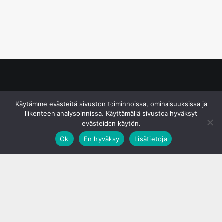
© S&J Media Oy
Käytämme evästeitä sivuston toiminnoissa, ominaisuuksissa ja
liikenteen analysoinnissa. Käyttämällä sivustoa hyväksyt
evästeiden käytön.
Ok
En hyväksy
Lisätietoja
;