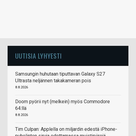
UUTISIA LYHYESTI
Samsungin huhutaan tiputtavan Galaxy S27
Ultrasta neljännen takakameran pois
8.8.2026
Doom pyörii nyt (melkein) myös Commodore
64:llä
8.8.2026
Tim Culpan: Applella on miljardin edestä iPhone-
puhelinten siruja odottamassa muistipiirejä