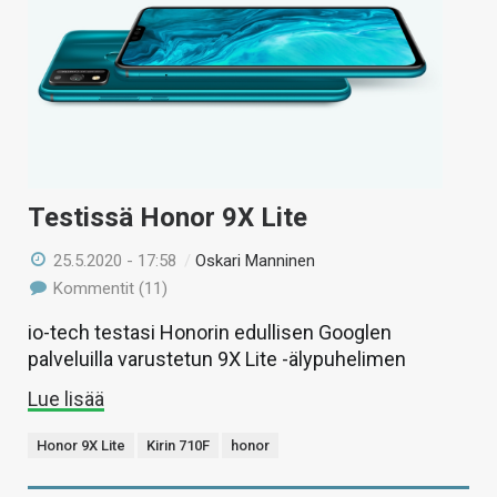
KAUPPA
VAIHDA TEEMA
HAKU
Testissä Honor 9X Lite
25.5.2020 - 17:58
/
Oskari Manninen
Kommentit (11)
io-tech testasi Honorin edullisen Googlen
palveluilla varustetun 9X Lite -älypuhelimen
Lue lisää
Honor 9X Lite
Kirin 710F
honor