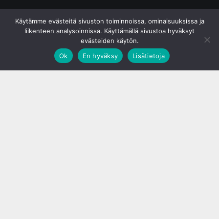
© S&J Media Oy
Käytämme evästeitä sivuston toiminnoissa, ominaisuuksissa ja
liikenteen analysoinnissa. Käyttämällä sivustoa hyväksyt
evästeiden käytön.
Ok
En hyväksy
Lisätietoja
;