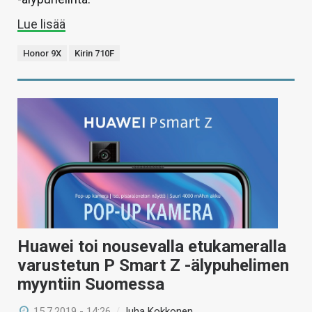
Lue lisää
Honor 9X
Kirin 710F
Huawei toi nousevalla etukameralla
varustetun P Smart Z -älypuhelimen
myyntiin Suomessa
15.7.2019 - 14:26
/
Juha Kokkonen