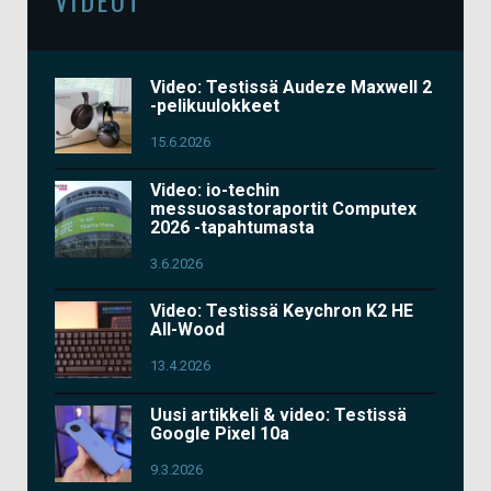
Video: Testissä Audeze Maxwell 2
-pelikuulokkeet
15.6.2026
Video: io-techin
messuosastoraportit Computex
2026 -tapahtumasta
3.6.2026
Video: Testissä Keychron K2 HE
All-Wood
13.4.2026
Uusi artikkeli & video: Testissä
Google Pixel 10a
9.3.2026