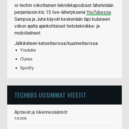
io-techin viikottainen tekniikkapodcast lähetetään
perjantaisin klo 15 live-lähetyksenä
YouTubessa
.
Sampsa ja Juha käyvät keskenään läpi kuluneen
viikon ajalta ajankohtaiset tietotekniikka- ja
mobiiliaiheet.
Jälkikäteen katseltavissa/kuunneltavissa:
Youtube
iTunes
Spotify
TECHBBS UUSIMMAT VIESTIT
Ajotavat ja liikennesäännöt
9.8.2026