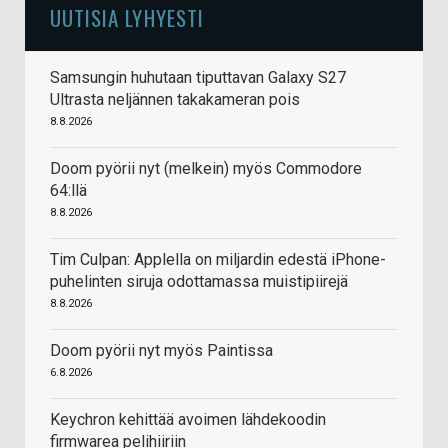
UUTISIA LYHYESTI
Samsungin huhutaan tiputtavan Galaxy S27
Ultrasta neljännen takakameran pois
8.8.2026
Doom pyörii nyt (melkein) myös Commodore
64:llä
8.8.2026
Tim Culpan: Applella on miljardin edestä iPhone-
puhelinten siruja odottamassa muistipiirejä
8.8.2026
Doom pyörii nyt myös Paintissa
6.8.2026
Keychron kehittää avoimen lähdekoodin
firmwarea pelihiiriin