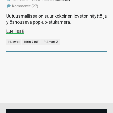
Kommentit (27)
Uutuusmallissa on suurikokoinen loveton näyttö ja
ylösnouseva pop-up-etukamera.
Lue lisää
Huawei
Kirin 710F
P Smart Z