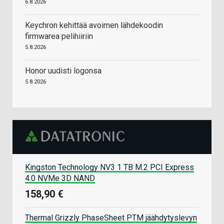
6.8.2026
Keychron kehittää avoimen lähdekoodin
firmwarea pelihiiriin
5.8.2026
Honor uudisti logonsa
5.8.2026
Kingston Technology NV3 1 TB M.2 PCI Express
4.0 NVMe 3D NAND
158,90 €
Thermal Grizzly PhaseSheet PTM jäähdytyslevyn