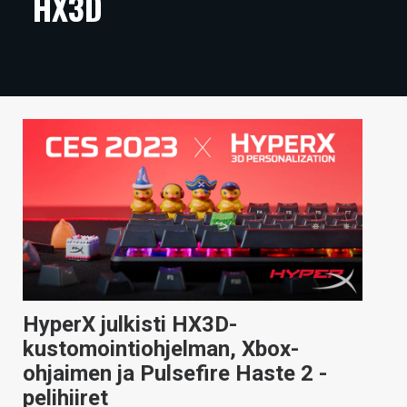
HX3D
ARTIKKELIT
VIDEOT
TECHBBS
TIETOA
HINTA.FI
KAUPPA
VAIHDA TEEMA
HyperX julkisti HX3D-
HAKU
kustomointiohjelman, Xbox-
ohjaimen ja Pulsefire Haste 2 -
pelihiiret