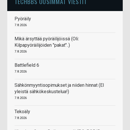
TECHBBS UUSIMMAT VIESTIT
Pyöräily
7.8.2026
Mikä ärsyttää pyöräilijöissä (Oli:
Kilpapyöräilijöiden "pakat"..)
7.8.2026
Battlefield 6
7.8.2026
Sähkönmyyntisopimukset ja niiden hinnat (EI
yleistä sähkökeskustelua!)
7.8.2026
Tekoäly
7.8.2026