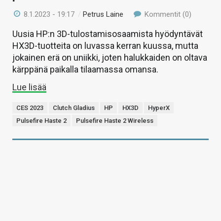
8.1.2023 - 19:17
/
Petrus Laine
Kommentit (0)
Uusia HP:n 3D-tulostamisosaamista hyödyntävät
HX3D-tuotteita on luvassa kerran kuussa, mutta
jokainen erä on uniikki, joten halukkaiden on oltava
kärppänä paikalla tilaamassa omansa.
Lue lisää
CES 2023
Clutch Gladius
HP
HX3D
HyperX
Pulsefire Haste 2
Pulsefire Haste 2 Wireless