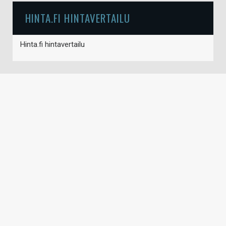
HINTA.FI HINTAVERTAILU
Hinta.fi hintavertailu