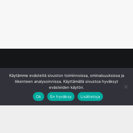
© S&J Media Oy
Käytämme evästeitä sivuston toiminnoissa, ominaisuuksissa ja
liikenteen analysoinnissa. Käyttämällä sivustoa hyväksyt
evästeiden käytön.
Ok
En hyväksy
Lisätietoja
;