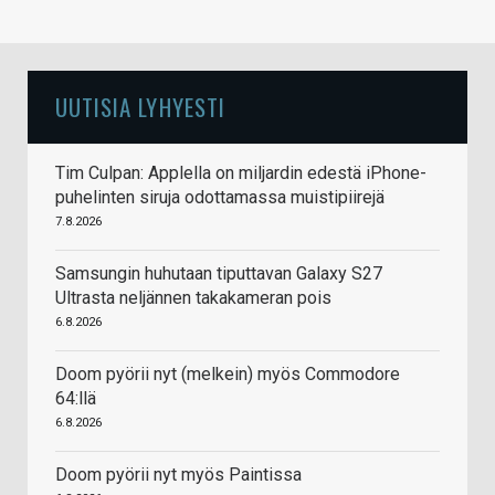
UUTISIA LYHYESTI
Tim Culpan: Applella on miljardin edestä iPhone-
puhelinten siruja odottamassa muistipiirejä
7.8.2026
Samsungin huhutaan tiputtavan Galaxy S27
Ultrasta neljännen takakameran pois
6.8.2026
Doom pyörii nyt (melkein) myös Commodore
64:llä
6.8.2026
Doom pyörii nyt myös Paintissa