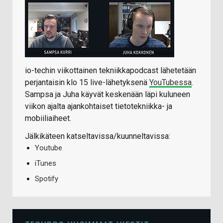
io-techin viikottainen tekniikkapodcast lähetetään
perjantaisin klo 15 live-lähetyksenä
YouTubessa
.
Sampsa ja Juha käyvät keskenään läpi kuluneen
viikon ajalta ajankohtaiset tietotekniikka- ja
mobiiliaiheet.
Jälkikäteen katseltavissa/kuunneltavissa:
Youtube
iTunes
Spotify