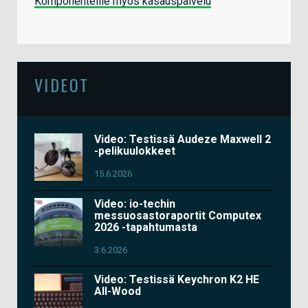
Komponenteille myös kasauspalvelu
VIDEOT
Video: Testissä Audeze Maxwell 2
-pelikuulokkeet
15.6.2026
Video: io-techin
messuosastoraportit Computex
2026 -tapahtumasta
3.6.2026
Video: Testissä Keychron K2 HE
All-Wood