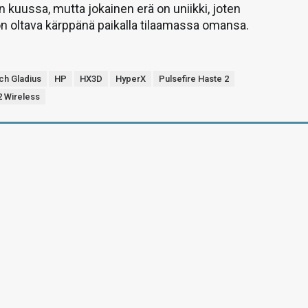
n kuussa, mutta jokainen erä on uniikki, joten
n oltava kärppänä paikalla tilaamassa omansa.
ch Gladius
HP
HX3D
HyperX
Pulsefire Haste 2
2 Wireless