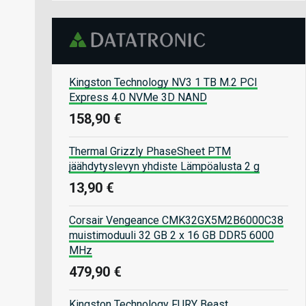
Kingston Technology NV3 1 TB M.2 PCI
Express 4.0 NVMe 3D NAND
158,90 €
Thermal Grizzly PhaseSheet PTM
jäähdytyslevyn yhdiste Lämpöalusta 2 g
13,90 €
Corsair Vengeance CMK32GX5M2B6000C38
muistimoduuli 32 GB 2 x 16 GB DDR5 6000
MHz
479,90 €
Kingston Technology FURY Beast