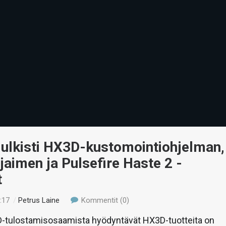
julkisti HX3D-kustomointiohjelman,
aimen ja Pulsefire Haste 2 -
t
:17
/
Petrus Laine
Kommentit (0)
D-tulostamisosaamista hyödyntävät HX3D-tuotteita on