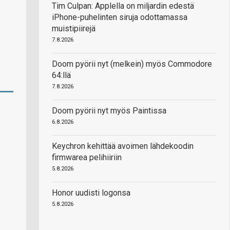
Tim Culpan: Applella on miljardin edestä
iPhone-puhelinten siruja odottamassa
muistipiirejä
7.8.2026
Doom pyörii nyt (melkein) myös Commodore
64:llä
7.8.2026
Doom pyörii nyt myös Paintissa
6.8.2026
Keychron kehittää avoimen lähdekoodin
firmwarea pelihiiriin
5.8.2026
Honor uudisti logonsa
5.8.2026