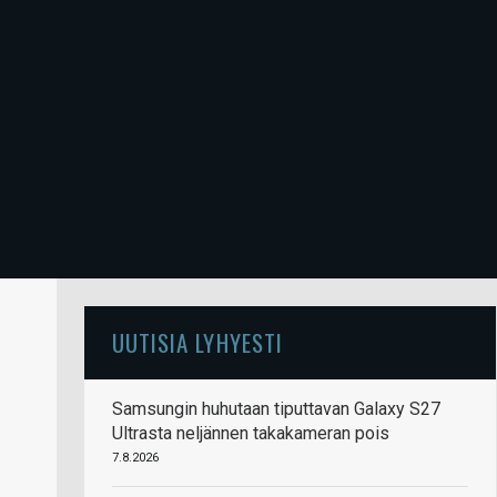
UUTISIA LYHYESTI
Samsungin huhutaan tiputtavan Galaxy S27
Ultrasta neljännen takakameran pois
7.8.2026