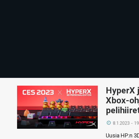
HyperX 
Xbox-ohj
pelihiire
8.1.2023 - 19
Uusia HP:n 3