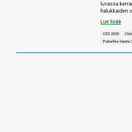
luvassa kerra
halukkaiden o
Lue lisää
CES 2023
Clut
Pulsefire Haste 