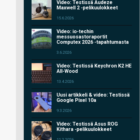
Video: Testissä Audeze
Maxwell 2 -pelikuulokkeet
15.6.2026
Video: io-techin
messuosastoraportit
Computex 2026 -tapahtumasta
3.6.2026
Video: Testissä Keychron K2 HE
All-Wood
13.4.2026
Uusi artikkeli & video: Testissä
Google Pixel 10a
9.3.2026
Video: Testissä Asus ROG
Kithara -pelikuulokkeet
11.2.2026