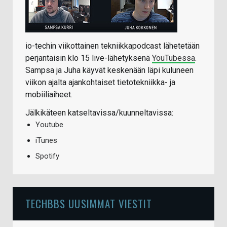
io-techin viikottainen tekniikkapodcast lähetetään
perjantaisin klo 15 live-lähetyksenä
YouTubessa
.
Sampsa ja Juha käyvät keskenään läpi kuluneen
viikon ajalta ajankohtaiset tietotekniikka- ja
mobiiliaiheet.
Jälkikäteen katseltavissa/kuunneltavissa:
Youtube
iTunes
Spotify
TECHBBS UUSIMMAT VIESTIT