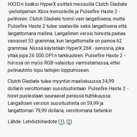
HX3D:n lisäksi HyperX esitteli messuilla Clutch Gladiate
-peliohjaimen Xbox-konsoleille ja Pulsefire Haste 2 -
pelihiiren. Clutch Gladiate toimii vain langallisena, mutta
Pulsefire Haste 2 tulee saataville sekä langallisena että
langattomana mallina. Langallinen versio hiirestä painaa
vaivaiset 53 grammaa, kun langattomalla on painoa 62
grammaa. Niissä käytetään HyperX 26K -sensoria, joka
yltää jopa 26 000 DPI:n tarkkuuteen. Pulsefire Haste 2 -
hiirissä on myös RGB-valaistus varmistamassa, ettei
pelinautinto lopu taitojen loppumiseen.
Clutch Gladiate tulee myyntiin maaliskuussa 34,99
dollarin verottomaan suositushintaan. Pulsefire Haste 2 -
hiiret puolestaan seuraavat perässä huhtikuussa.
Langallisen version suositushinta on 59,99 ja
langattoman 79,99 dollaria, verottomana tietenkin.
Lähde: Lehdistötiedote (
1
), (
2
)