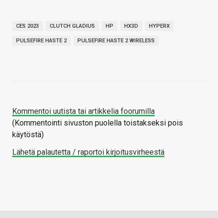
CES 2023
CLUTCH GLADIUS
HP
HX3D
HYPERX
PULSEFIRE HASTE 2
PULSEFIRE HASTE 2 WIRELESS
Kommentoi uutista tai artikkelia foorumilla
(Kommentointi sivuston puolella toistakseksi pois
käytöstä)
Lähetä palautetta / raportoi kirjoitusvirheestä