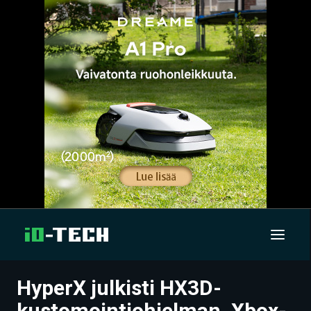
HyperX julkisti HX3D-
UUTISET
kustomointiohjelman, Xbox-