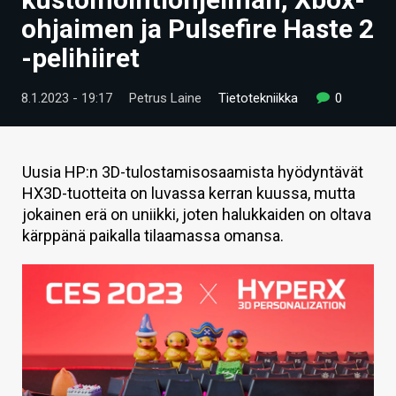
ARTIKKELIT
ohjaimen ja Pulsefire Haste 2
-pelihiiret
VIDEOT
TECHBBS
8.1.2023 - 19:17
Petrus Laine
Tietotekniikka
0
TIETOA
HINTA.FI
Uusia HP:n 3D-tulostamisosaamista hyödyntävät
HX3D-tuotteita on luvassa kerran kuussa, mutta
KAUPPA
jokainen erä on uniikki, joten halukkaiden on oltava
kärppänä paikalla tilaamassa omansa.
VAIHDA TEEMA
HAKU