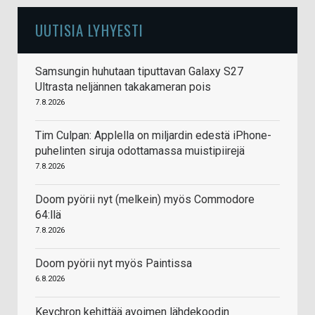
UUTISIA LYHYESTI
Samsungin huhutaan tiputtavan Galaxy S27
Ultrasta neljännen takakameran pois
7.8.2026
Tim Culpan: Applella on miljardin edestä iPhone-
puhelinten siruja odottamassa muistipiirejä
7.8.2026
Doom pyörii nyt (melkein) myös Commodore
64:llä
7.8.2026
Doom pyörii nyt myös Paintissa
6.8.2026
Keychron kehittää avoimen lähdekoodin