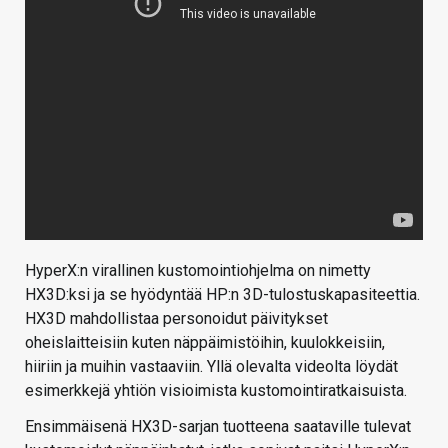
HyperX:n virallinen kustomointiohjelma on nimetty
HX3D:ksi ja se hyödyntää HP:n 3D-tulostuskapasiteettia.
HX3D mahdollistaa personoidut päivitykset
oheislaitteisiin kuten näppäimistöihin, kuulokkeisiin,
hiiriin ja muihin vastaaviin. Yllä olevalta videolta löydät
esimerkkejä yhtiön visioimista kustomointiratkaisuista.
Ensimmäisenä HX3D-sarjan tuotteena saataville tulevat