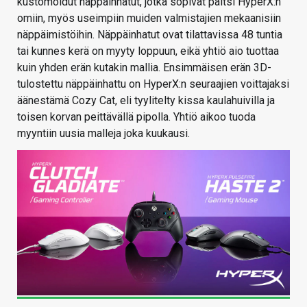
kustomoidut näppäinhatut, jotka sopivat paitsi HyperX:n
omiin, myös useimpiin muiden valmistajien mekaanisiin
näppäimistöihin. Näppäinhatut ovat tilattavissa 48 tuntia
tai kunnes kerä on myyty loppuun, eikä yhtiö aio tuottaa
kuin yhden erän kutakin mallia. Ensimmäisen erän 3D-
tulostettu näppäinhattu on HyperX:n seuraajien voittajaksi
äänestämä Cozy Cat, eli tyylitelty kissa kaulahuivilla ja
toisen korvan peittävällä pipolla. Yhtiö aikoo tuoda
myyntiin uusia malleja joka kuukausi.