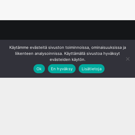
© S&J Media Oy
Käytämme evästeitä sivuston toiminnoissa, ominaisuuksissa ja
liikenteen analysoinnissa. Käyttämällä sivustoa hyväksyt
evästeiden käytön.
Ok
En hyväksy
Lisätietoja
;