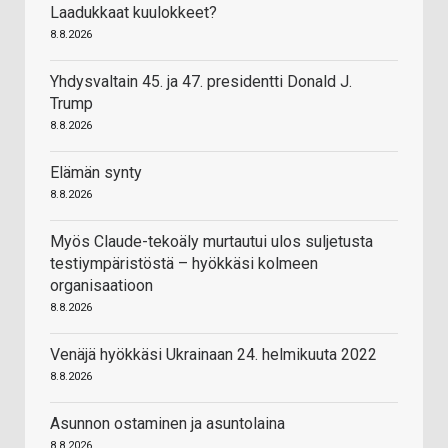
Laadukkaat kuulokkeet?
8.8.2026
Yhdysvaltain 45. ja 47. presidentti Donald J.
Trump
8.8.2026
Elämän synty
8.8.2026
Myös Claude-tekoäly murtautui ulos suljetusta
testiympäristöstä – hyökkäsi kolmeen
organisaatioon
8.8.2026
Venäjä hyökkäsi Ukrainaan 24. helmikuuta 2022
8.8.2026
Asunnon ostaminen ja asuntolaina
8.8.2026