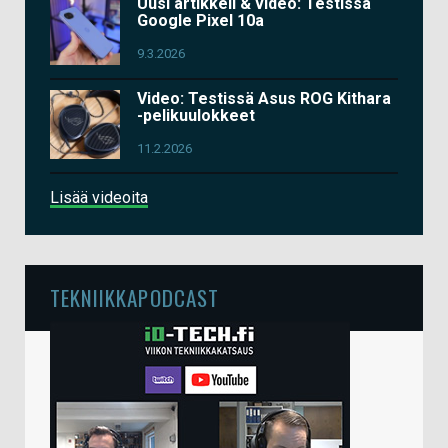
Uusi artikkeli & video: Testissä
Google Pixel 10a
9.3.2026
Video: Testissä Asus ROG Kithara
-pelikuulokkeet
11.2.2026
Lisää videoita
TEKNIIKKAPODCAST