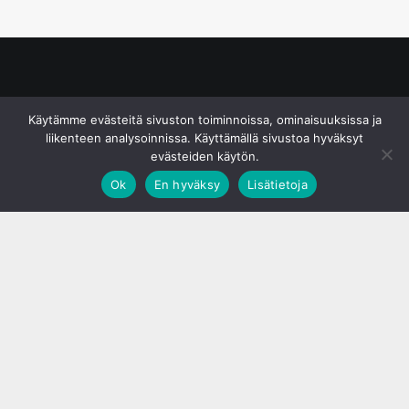
© S&J Media Oy
Käytämme evästeitä sivuston toiminnoissa, ominaisuuksissa ja
liikenteen analysoinnissa. Käyttämällä sivustoa hyväksyt
evästeiden käytön.
Ok
En hyväksy
Lisätietoja
;