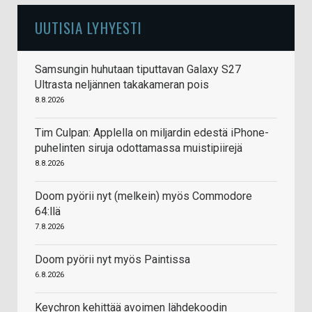
UUTISIA LYHYESTI
Samsungin huhutaan tiputtavan Galaxy S27
Ultrasta neljännen takakameran pois
8.8.2026
Tim Culpan: Applella on miljardin edestä iPhone-
puhelinten siruja odottamassa muistipiirejä
8.8.2026
Doom pyörii nyt (melkein) myös Commodore
64:llä
7.8.2026
Doom pyörii nyt myös Paintissa
6.8.2026
Keychron kehittää avoimen lähdekoodin