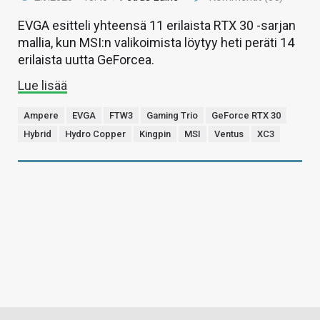
EVGA esitteli yhteensä 11 erilaista RTX 30 -sarjan
mallia, kun MSI:n valikoimista löytyy heti peräti 14
erilaista uutta GeForcea.
Lue lisää
Ampere
EVGA
FTW3
Gaming Trio
GeForce RTX 30
Hybrid
Hydro Copper
Kingpin
MSI
Ventus
XC3