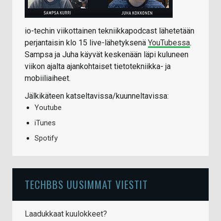
io-techin viikottainen tekniikkapodcast lähetetään
perjantaisin klo 15 live-lähetyksenä
YouTubessa
.
Sampsa ja Juha käyvät keskenään läpi kuluneen
viikon ajalta ajankohtaiset tietotekniikka- ja
mobiiliaiheet.
Jälkikäteen katseltavissa/kuunneltavissa:
Youtube
iTunes
Spotify
TECHBBS UUSIMMAT VIESTIT
Laadukkaat kuulokkeet?