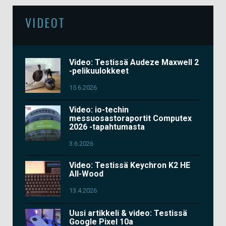
VIDEOT
Video: Testissä Audeze Maxwell 2
-pelikuulokkeet
15.6.2026
Video: io-techin
messuosastoraportit Computex
2026 -tapahtumasta
3.6.2026
Video: Testissä Keychron K2 HE
All-Wood
13.4.2026
Uusi artikkeli & video: Testissä
Google Pixel 10a